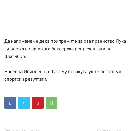
Да напоменеме дека припремите за ова првенство Лука
ги одржа со српската боксерска репрезентацијна
Златибор.
Населба Илинден на Лука му посакува уште поголеми
спортски резултати.
Претходниот артикал,
Следната статија