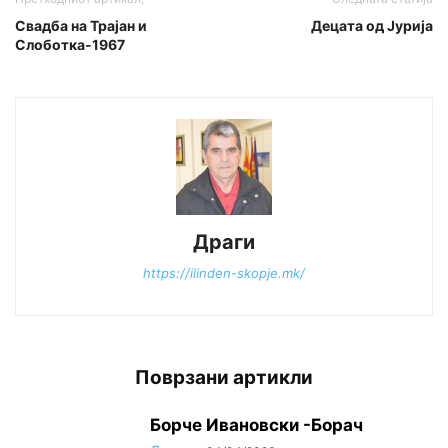
Свадба на Трајан и
Децата од Јурија
Слоботка-1967
Драги
https://ilinden-skopje.mk/
Поврзани артикли
Борче Ивановски -Борач