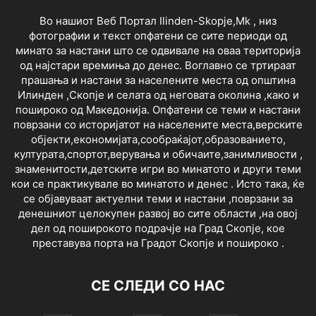
Во нашиот Веб Портал Ilinden-Skopje,Mk , низ
фотографии и текст опфатени се сите периоди од
минато за настани што се одвивале на оваа територија
од најстари времиња до денес. Воглавно се тртираат
прашања и настани за населените места од општина
Илинден ,Скопје и селата од неговата околина ,како и
пошироко од Македонија. Опфатени се теми и настани
поврзани со историјатот на населените места,верските
објекти,економијата,сообраќајот,образованието,
културата,спортот,верувања и обичаите,занимливости ,
знаменитости,детските игри во минатото и други теми
кои се практикувале во минатото и денес . Исто така, ќе
се објавуваат актуелни теми и настани ,поврзани за
денешниот целокупен развој во сите области ,на овој
дел од поширокото подрачје на Град Скопје, кое
преставува порта на Градот Скопје и пошироко .
СЕ СЛЕДИ СО НАС