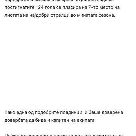
постигнатите 124 гола се пласира на 7-то место на
листата на најдобри стрелци во минатата сезона.
Како една од подобрите поединци и беше доверена
довербата да биде и капитен на екипата.
Нејзината упорност и посветеност кон ракометот на