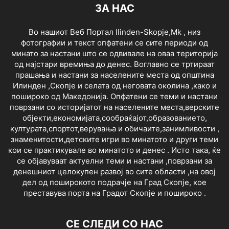
ЗА НАС
Во нашиот Веб Портал Ilinden-Skopje,Mk , низ
фотографии и текст опфатени се сите периоди од
минато за настани што се одвивале на оваа територија
од најстари времиња до денес. Воглавно се тртираат
прашања и настани за населените места од општина
Илинден ,Скопје и селата од неговата околина ,како и
пошироко од Македонија. Опфатени се теми и настани
поврзани со историјатот на населените места,верските
објекти,економијата,сообраќајот,образованието,
културата,спортот,верувања и обичаите,занимливости ,
знаменитости,детските игри во минатото и други теми
кои се практикувале во минатото и денес . Исто така, ќе
се објавуваат актуелни теми и настани ,поврзани за
денешниот целокупен развој во сите области ,на овој
дел од поширокото подрачје на Град Скопје, кое
преставува порта на Градот Скопје и пошироко .
СЕ СЛЕДИ СО НАС