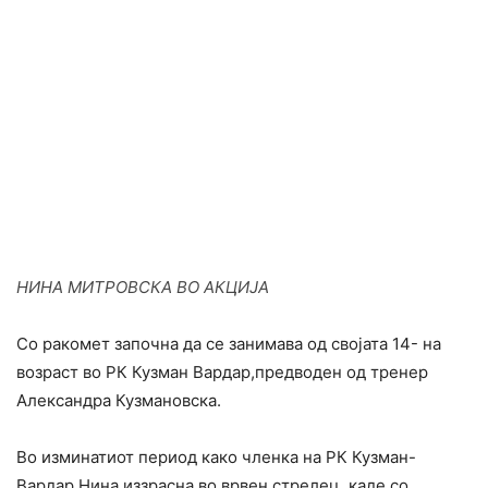
НИНА МИТРОВСКА ВО АКЦИЈА
Со ракомет започна да се занимава од својата 14- на
возраст во РК Кузман Вардар,предводен од тренер
Александра Кузмановска.
Во изминатиот период како членка на РК Кузман-
Вардар,Нина иззрасна во врвен стрелец, каде со