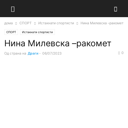
дома
СПОРТ
Истакнати спортисти
Нина Милевска –ракомет
СПОРТ
Истакнати спортисти
Нина Милевска –ракомет
0
Од страна на
Драги
-
06/07/2023