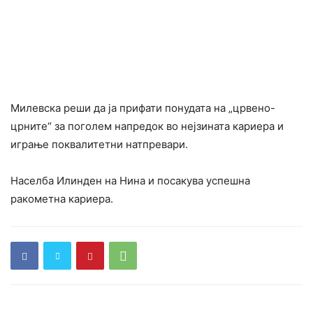
Милевска реши да ја прифати понудата на „црвено-
црните“ за поголем напредок во нејзината кариера и
играње поквалитетни натпревари.
Населба Илинден на Нина и посакува успешна
ракометна кариера.