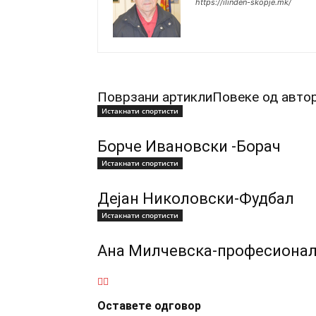
https://ilinden-skopje.mk/
Поврзани артикли
Повеке од авто
Истакнати спортисти
Борче Ивановски -Борач
Истакнати спортисти
Дејан Николовски-Фудбал
Истакнати спортисти
Ана Милчевска-професионал
Оставете одговор