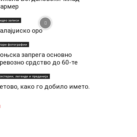
армер
идео записи
алајџиско оро
тари фотографии
оњска запрега основно
ревозно срдство до 60-те
истерии, легенди и преданија
етово, како го добило името.