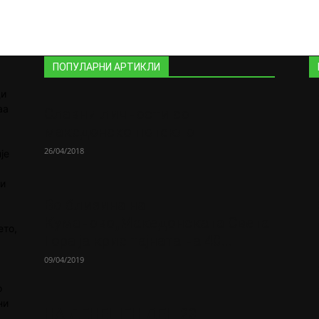
ПОПУЛАРНИ АРТИКЛИ
ди
аа
Славни личности со
македонско потекло
26/04/2018
је
 и
Во близина на
Кумановo„Македонската Света
ето,
Гора ја крие тајната на 40...
09/04/2019
о
ни
НА ДЕНЕШЕН ДЕН 23