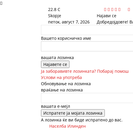
22.8
C
Skopje
Најави се
петок, август 7, 2026
Добредојдовте! 
Вашето корисничко име
вашата лозинка
Ја заборавивте лозинката? Побарај помош
Услови на употреба
Обновување на лозинка
враќање на лозинка
вашата е-мејл
А лозинка ќе ви биде испратено до вас.
Населба Илинден