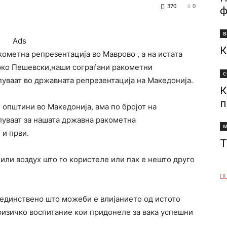
370
0
ф
В
Ads
К
ометна репрезентација во Маврово , а на истата
рко Пешевски,наши сограѓани ракометни
С
уваат во државната репрезентација на Македонија.
К
п
 општини во Македонија, ама по бројот на
уваат за нашата државна ракометна
М
 и први.
Т
 или воздух што го користеле или пак е нешто друго
 единствено што можеби е влијанието од истото
физичко воспитание кои придонеле за вака успешни