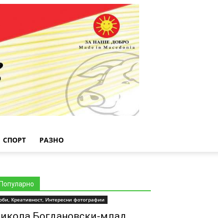
СПОРТ
РАЗНО
Популарно
оби, Креативност, Интересни фотографии
икола Богдановски-млад