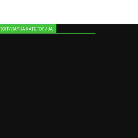
ПОПУЛАРНА КАТЕГОРИЈА
Стари фотографии
404
На денешен ден
389
Образование низ времето
258
Обичаи поврзани со свадби
197
Истакнати спортисти
185
Занимливости
167
Празници: Обичаи, народни верувања,
традиции
162
Спортски клубови и школи
132
Фолклор и Музика
123