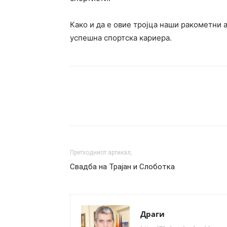
Како и да е овие тројца наши ракометни 
успешна спортска кариера.
Сподели
Претходниот артикал,
Свадба на Трајан и Слоботка
Драги