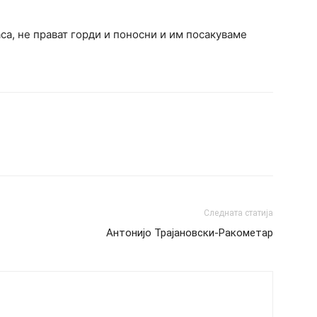
аса, не прават горди и поносни и им посакуваме
Следната статија
Антонијо Трајановски-Ракометар