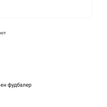
рот
ен фудбалер