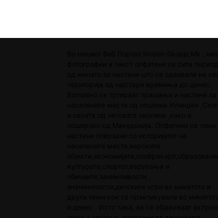
Во нашиот Веб Портал Ilinden-Skopje,Mk , низ
фотографии и текст опфатени се сите перио
од минато за настани што се одвивале на ов
територија од најстари времиња до денес.
Воглавно се тртираат прашања и настани за
населените места од општина Илинден ,Скоп
и селата од неговата околина ,како и
пошироко од Македонија. Опфатени се теми
настани поврзани со историјатот на
населените места,верските
објекти,економијата,сообраќајот,образовани
културата,спортот,верувања и
обичаите,занимливости ,
знаменитости,детските игри во минатото и
други теми кои се практикувале во минатот
и денес . Исто така, ќе се објавуваат актуел
теми и настани ,поврзани за денешниот