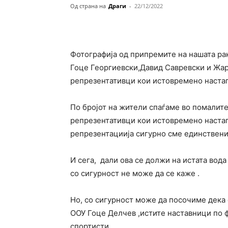
Од страна на
Драги
-
22/12/2022
Фотографија од припремите на нашата рак
Гоце Георгиевски,Давид Савревски и Жа
репрезентативци кои истовремено настап
По бројот на жители спаѓаме во помалите
репрезентативци кои истовремено настап
репрезентациија сигурно сме единствени
И сега, дали ова се должи на истата вода
со сигурност не може да се каже .
Но, со сигурност може да посочиме дека
ООУ Гоце Делчев ,истите наставници по 
спортисти.