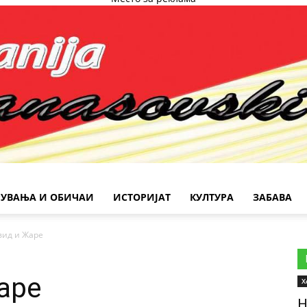
РУВАЊА И ОБИЧАИ
ИСТОРИЈАТ
КУЛТУРА
ЗАБАВА
вид и Жаре
аре
Х
Н