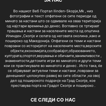
ЗА НАС
Во нашиот Веб Портал Ilinden-Skopje,Mk , низ
фотографии и текст опфатени се сите периоди од
минато за настани што се одвивале на оваа територија
од најстари времиња до денес. Воглавно се тртираат
прашања и настани за населените места од општина
Илинден ,Скопје и селата од неговата околина ,како и
пошироко од Македонија. Опфатени се теми и настани
поврзани со историјатот на населените места,верските
објекти,економијата,сообраќајот,образованието,
културата,спортот,верувања и обичаите,занимливости ,
знаменитости,детските игри во минатото и други теми
кои се практикувале во минатото и денес . Исто така, ќе
се објавуваат актуелни теми и настани ,поврзани за
денешниот целокупен развој во сите области ,на овој
дел од поширокото подрачје на Град Скопје, кое
преставува порта на Градот Скопје и пошироко .
СЕ СЛЕДИ СО НАС