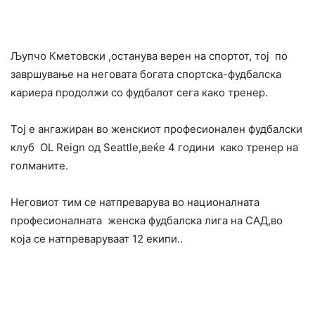
Љупчо Кметовски ,останува верен на спортот, тој по
завршување на неговата богата спортска-фудбалска
кариера продолжи со фудбалот сега како тренер.
Тој е ангажиран во женскиот професионален фудбалски
клуб OL Reign од Seattle,веќе 4 години како тренер на
голманите.
Неговиот тим се натпреварува во националната
професионалната женска фудбалска лига на САД,во
која се натпреваруваат 12 екипи..