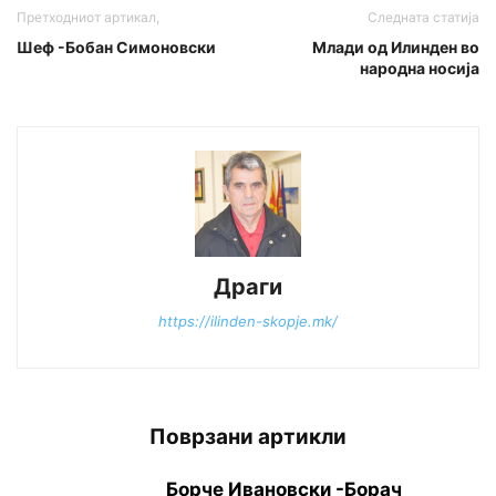
Претходниот артикал,
Следната статија
Шеф -Бобан Симоновски
Млади од Илинден во
народна носија
Драги
https://ilinden-skopje.mk/
Поврзани артикли
Борче Ивановски -Борач