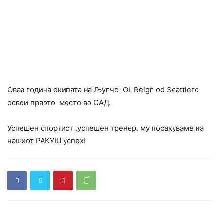
Оваа година екипата на Љупчо OL Reign od Seattleго
освои првото место во САД.
Успешен спортист ,успешен тренер, му посакуваме на
нашиот РАКУШ успех!