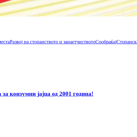
места
Развој на стопанството и занаетчиството
Сообраќај
Стопанск
за конзумни јајца од 2001 година!