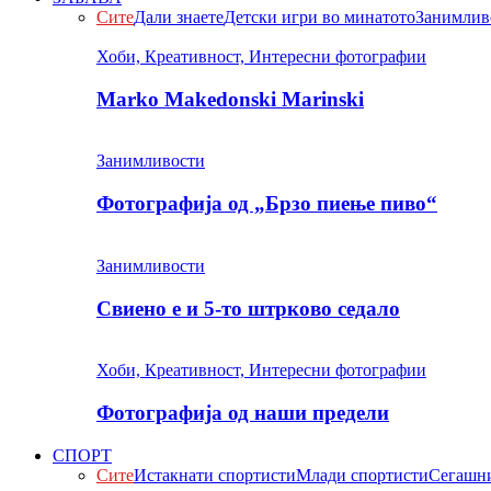
Сите
Дали знаете
Детски игри во минатото
Занимлив
Хоби, Креативност, Интересни фотографии
Marko Makedonski Marinski
Занимливости
Фотографија од „Брзо пиење пиво“
Занимливости
Свиено е и 5-то штрково седало
Хоби, Креативност, Интересни фотографии
Фотографија од наши предели
СПОРТ
Сите
Истакнати спортисти
Млади спортисти
Сегашни