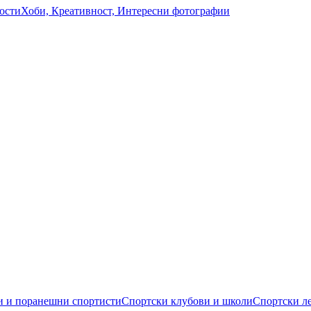
ости
Хоби, Креативност, Интересни фотографии
 и поранешни спортисти
Спортски клубови и школи
Спортски л