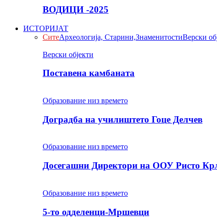
ВОДИЦИ -2025
ИСТОРИЈАТ
Сите
Археологија, Старини,Знаменитости
Верски об
Верски објекти
Поставена камбаната
Образование низ времето
Доградба на училиштето Гоце Делчев
Образование низ времето
Досегашни Директори на ООУ Ристо Кр
Образование низ времето
5-то одделенци-Мршевци