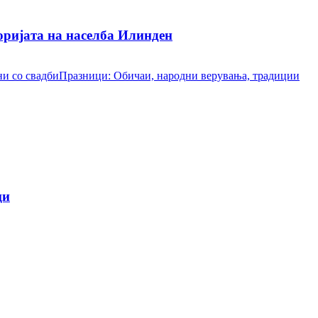
ријата на населба Илинден
и со свадби
Празници: Обичаи, народни верувања, традиции
ци