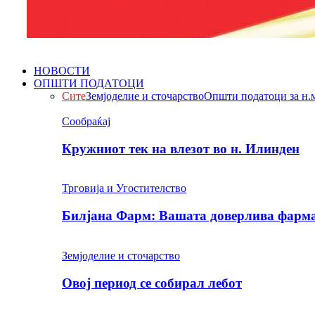
НОВОСТИ
ОПШТИ ПОДАТОЦИ
Сите
Земјоделие и сточарство
Општи податоци за н.
Сообраќај
Кружниот тек на влезот во н. Илинден
Трговија и Угостителство
Билјана Фарм: Вашата доверлива фарма 
Земјоделие и сточарство
Овој период се собирал лебот