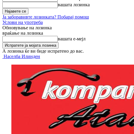
вашата лозинка
Ја заборавивте лозинката? Побарај помош
Услови на употреба
Обновување на лозинка
враќање на лозинка
вашата е-мејл
А лозинка ќе ви биде испратено до вас.
Населба Илинден