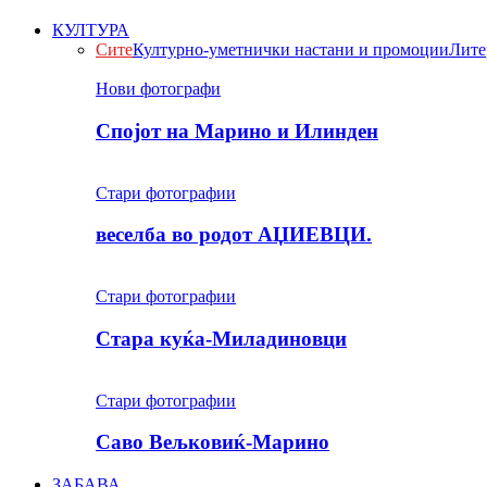
КУЛТУРА
Сите
Културно-уметнички настани и промоции
Лите
Нови фотографи
Спојот на Марино и Илинден
Стари фотографии
веселба во родот АЏИЕВЦИ.
Стари фотографии
Стара куќа-Миладиновци
Стари фотографии
Саво Вељковиќ-Марино
ЗАБАВА