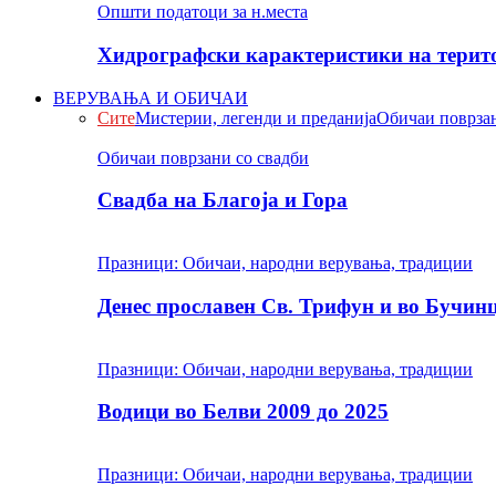
Општи податоци за н.места
Хидрографски карактеристики на терито
ВЕРУВАЊА И ОБИЧАИ
Сите
Мистерии, легенди и преданија
Обичаи поврзан
Обичаи поврзани со свадби
Свадба на Благоја и Гора
Празници: Обичаи, народни верувања, традиции
Денес прославен Св. Трифун и во Бучин
Празници: Обичаи, народни верувања, традиции
Водици во Белви 2009 до 2025
Празници: Обичаи, народни верувања, традиции