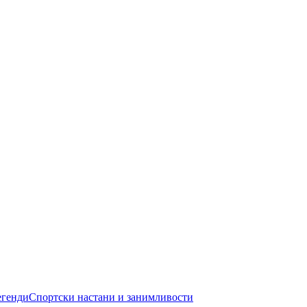
егенди
Спортски настани и занимливости