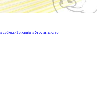
и субјекти
Трговија и Угостителство