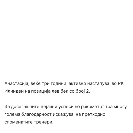
Анaстасија, веќе три години активно настапува во РК
Илинден на позиција лев бек со број 2.
За досегашните нејзини успеси во ракометот таа многу
голема благодарност искажува на претходно
споменатите тренери.