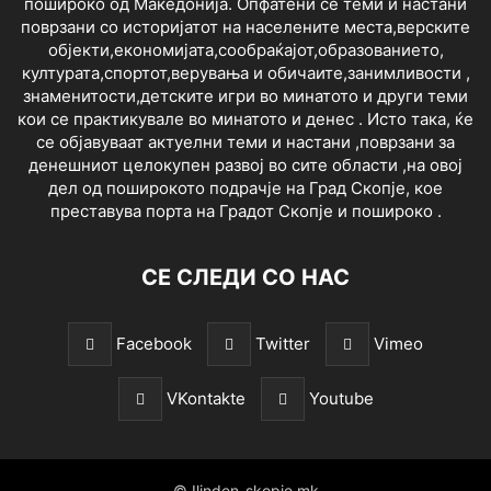
пошироко од Македонија. Опфатени се теми и настани
поврзани со историјатот на населените места,верските
објекти,економијата,сообраќајот,образованието,
културата,спортот,верувања и обичаите,занимливости ,
знаменитости,детските игри во минатото и други теми
кои се практикувале во минатото и денес . Исто така, ќе
се објавуваат актуелни теми и настани ,поврзани за
денешниот целокупен развој во сите области ,на овој
дел од поширокото подрачје на Град Скопје, кое
преставува порта на Градот Скопје и пошироко .
СЕ СЛЕДИ СО НАС
Facebook
Twitter
Vimeo
VKontakte
Youtube
© Ilinden-skopje.mk