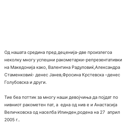
Од нашата средина пред деценија-две произлегоа
неколку многу успешни ракометарки-репрезентативки
на Македонија како, Валентина Радуловиќ,Александра
Стаменковиќ- денес Јанев,Фросина Крстевска –денес
Голубовска и други.
Тие беа поттик за многу наши девојчиња да појдат по
нивниот ракометен пат, а една од нив е и Анастасија
Величковска од населба Илинден,родена на 27 април
2005 г..