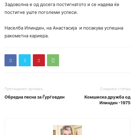
Задоволна е од досега постигнатото и се надева ќе
постигне уште поголеми успеси.
Населба Илинден, на Анастасија и посакува успешна
ракометна кариера.
Претходниот артикал,
Следната статија
Обредна песна за Ѓурѓовден
Комшиска дружба од
Илинден -1975