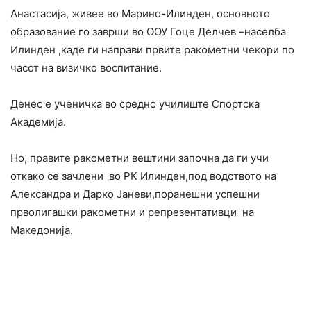
Анастасија, живее во Марино-Илинден, основното
образование го заврши во ООУ Гоце Делчев –населба
Илинден ,каде ги направи првите ракометни чекори по
часот на визичко воспитание.
Денес е ученичка во средно училиште Спортска
Академија.
Но, правите ракометни вештини започна да ги учи
откако се зачлени во РК Илинден,под водството на
Александра и Дарко Јаневи,поранешни успешни
прволигашки ракометни и репрезентативци на
Македонија.