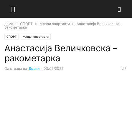
дома
СПОРТ
Млади спортисти
Анастасија Величковска –
ракометарка
СПОРТ
Млади спортисти
Анастасија Величковска –
ракометарка
0
Од страна на
Драги
-
08/05/2022