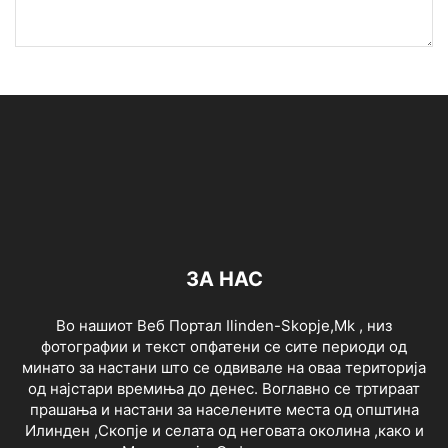
ЗА НАС
Во нашиот Веб Портал Ilinden-Skopje,Mk , низ
фотографии и текст опфатени се сите периоди од
минато за настани што се одвивале на оваа територија
од најстари времиња до денес. Воглавно се тртираат
прашања и настани за населените места од општина
Илинден ,Скопје и селата од неговата околина ,како и