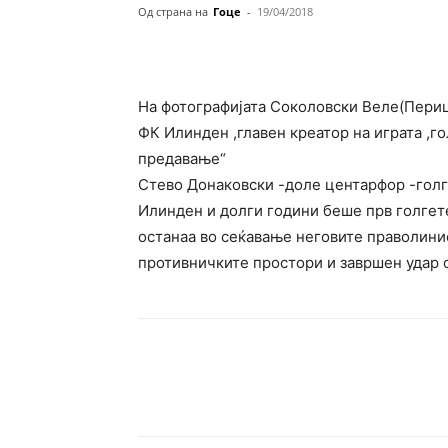
Од страна на
Гоце
-
19/04/2018
На фотографијата Соколовски Веле(Пери
ФК Илинден ,главен креатор на играта ,го
предавање“
Стево Донаковски -доле центарфор -голг
Илинден и долги години беше прв голгет
останаа во сеќавање неговите праволини
противничките простори и завршен удар с
Сподели