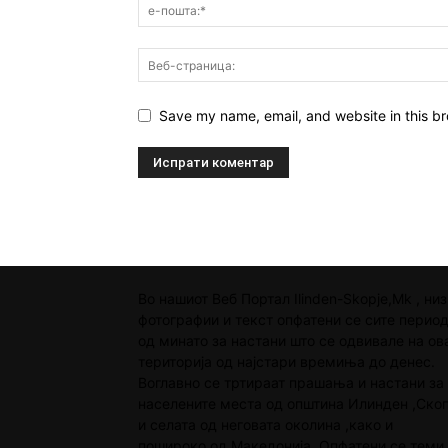
Save my name, email, and website in this br
Во нашиот Веб Портал Ilinden-Skopje,Mk , низ
фотографии и текст опфатени се сите перио
од минато за настани што се одвивале на ов
територија од најстари времиња до денес.
Воглавно се тртираат прашања и настани за
населените места од општина Илинден ,Скоп
и селата од неговата околина ,како и
пошироко од Македонија. Опфатени се теми