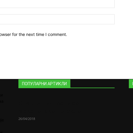
owser for the next time I comment.
ПОПУЛАРНИ АРТИКЛИ
ди
аа
Славни личности со
македонско потекло
26/04/2018
је
 и