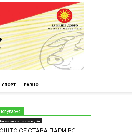
СПОРТ
РАЗНО
Популарно
бичаи поврзани со свадби
ОШТО СЕ СТАВА ПАРИ ВО