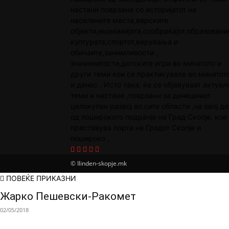
настани поврзани со историјатот на
населените места,верските
објекти,економијата,сообраќајот,образовани
културата,спортот,верувања и
обичаите,занимливости ,
знаменитости,детските игри во минатото и
други теми кои се практикувале во минатот
и денес . Исто така, ќе се објавуваат актуел
теми и настани ,поврзани за денешниот
целокупен развој во сите области ,на овој де
од поширокото подрачје на Град Скопје, кое
преставува порта на Градот Скопје и
пошироко .
© Ilinden-skopje.mk
ПОВЕЌЕ ПРИКАЗНИ
Жарко Пешевски-Ракомет
02/05/2018