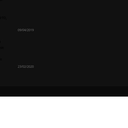
Во близина на
Кумановo„Македонската Света
ето,
Гора ја крие тајната на 40...
09/04/2019
о
ни
НА ДЕНЕШЕН ДЕН 23
ФЕВРУАРИ
л
23/02/2020