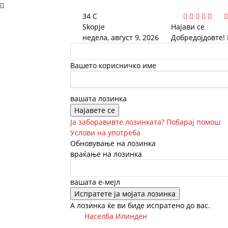
34
C
Skopje
Најави се
недела, август 9, 2026
Добредојдовте!
Вашето корисничко име
вашата лозинка
Ја заборавивте лозинката? Побарај помош
Услови на употреба
Обновување на лозинка
враќање на лозинка
вашата е-мејл
А лозинка ќе ви биде испратено до вас.
Населба Илинден