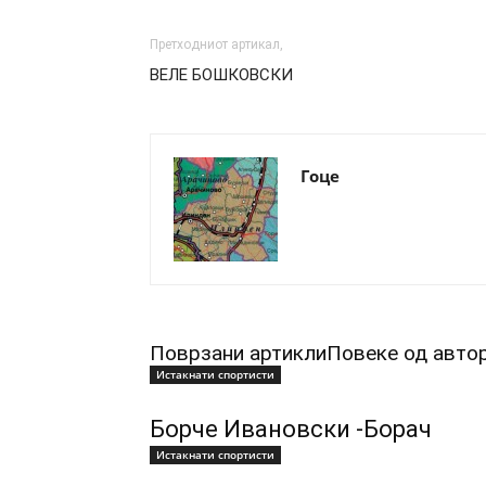
Претходниот артикал,
ВЕЛЕ БОШКОВСКИ
Гоце
Поврзани артикли
Повеке од авто
Истакнати спортисти
Борче Ивановски -Борач
Истакнати спортисти