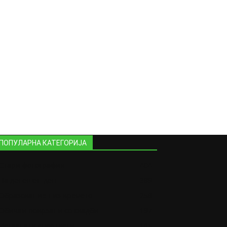
ПОПУЛАРНА КАТЕГОРИЈА
Стари фотографии
404
На денешен ден
389
Образование низ времето
258
Обичаи поврзани со свадби
197
Истакнати спортисти
185