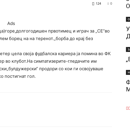
124
0
О
О
Ads
У
ца)горе,долгогоди
шен првотимец и играч за „СЕ“во
Д
лем борец на на теренот.„борба до крај без
З
етер цела своја фудбалска кариера ја помина во ФК
„
ер во клубот.На симпатизерите-гледачите им
ски„булдужерски“ продори со кои ги освојуваше
Н
о постигнат гол.
Ф
М