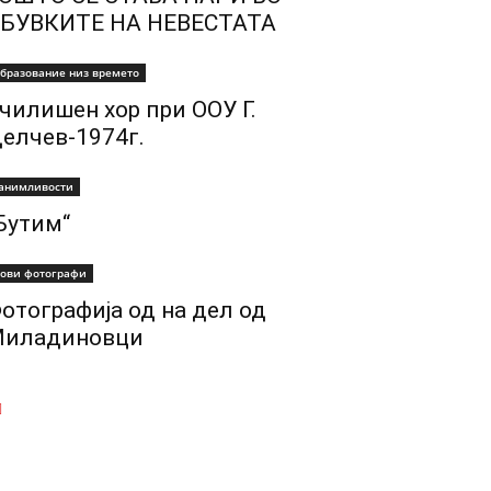
БУВКИТЕ НА НЕВЕСТАТА
бразование низ времето
чилишен хор при ООУ Г.
елчев-1974г.
анимливости
Бутим“
ови фотографи
отографија од на дел од
иладиновци