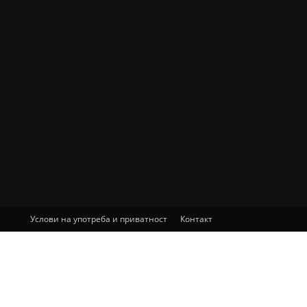
Занимливости
167
Празници: Обичаи, народни верувања,
традиции
162
Спортски клубови и школи
132
Фолклор и Музика
123
Услови на употреба и приватност
Контакт