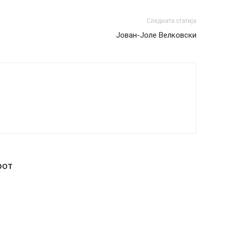
Следната статија
Јован-Јоле Велковски
рот