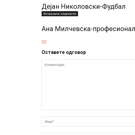
Дејан Николовски-Фудбал
Истакнати спортисти
Ана Милчевска-професионал
Оставете одговор