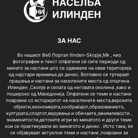
ЗА НАС
Во нашиот Веб Портал Ilinden-Skopje,Mk , низ
фотографии и текст опфатени се сите периоди од
минато за настани што се одвивале на оваа територија
од најстари времиња до денес. Воглавно се тртираат
прашања и настани за населените места од општина
Илинден ,Скопје и селата од неговата околина ,како и
пошироко од Македонија. Опфатени се теми и настани
поврзани со историјатот на населените места,верските
објекти,економијата,сообраќајот,образованието,
културата,спортот,верувања и обичаите,занимливости ,
знаменитости,детските игри во минатото и други теми
кои се практикувале во минатото и денес . Исто така, ќе
се објавуваат актуелни теми и настани ,поврзани за