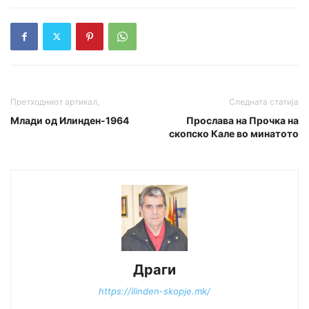
Претходниот артикал,
Следната статија
Млади од Илинден-1964
Прослава на Прочка на
скопско Кале во минатото
Драги
https://ilinden-skopje.mk/