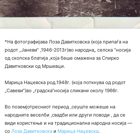
*На фотографијава Лоза Давитковска (која припаѓа на
родот „Јаневи“ ,1946-2013г)во народна„ селска “носија
од скопска блатија ,која беше омажена за Спирко
Давитковски од Мршевци.
Марица Нацевска род.1948г. (која поткнува од родот
„Савеви“)во „градска“носија сликани околу 1966г.
Во поземјотресниот период ,сеуште можеше на
народните веселби ,свадби или други поводи , да се
види користење и на традиционална народна носија
—
со
Лоза Давитковска
и
Марица Нацевска
.