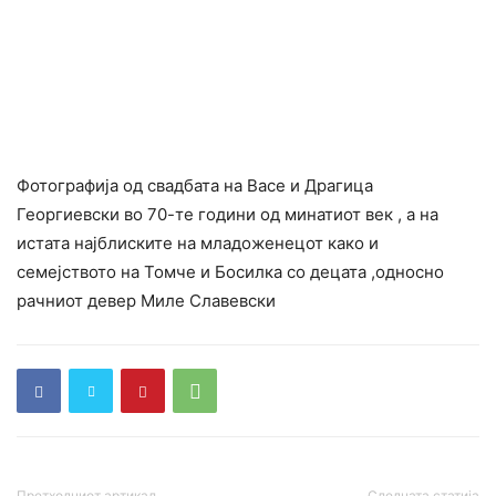
Фотографија од свадбата на Васе и Драгица
Георгиевски во 70-те години од минатиот век , а на
истата најблиските на младоженецот како и
семејството на Томче и Босилка со децата ,односно
рачниот девер Миле Славевски
Претходниот артикал,
Следната статија