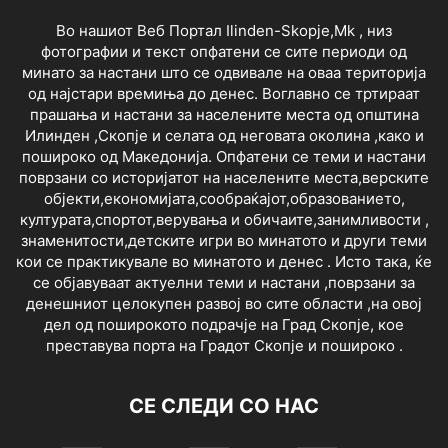
Во нашиот Веб Портал Ilinden-Skopje,Mk , низ
фотографии и текст опфатени се сите периоди од
минато за настани што се одвивале на оваа територија
од најстари времиња до денес. Воглавно се тртираат
прашања и настани за населените места од општина
Илинден ,Скопје и селата од неговата околина ,како и
пошироко од Македонија. Опфатени се теми и настани
поврзани со историјатот на населените места,верските
објекти,економијата,сообраќајот,образованието,
културата,спортот,верувања и обичаите,занимливости ,
знаменитости,детските игри во минатото и други теми
кои се практикувале во минатото и денес . Исто така, ќе
се објавуваат актуелни теми и настани ,поврзани за
денешниот целокупен развој во сите области ,на овој
дел од поширокото подрачје на Град Скопје, кое
преставува порта на Градот Скопје и пошироко .
СЕ СЛЕДИ СО НАС