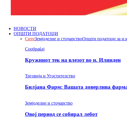
НОВОСТИ
ОПШТИ ПОДАТОЦИ
Сите
Земјоделие и сточарство
Општи податоци за н.
Сообраќај
Кружниот тек на влезот во н. Илинден
Трговија и Угостителство
Билјана Фарм: Вашата доверлива фарма 
Земјоделие и сточарство
Овој период се собирал лебот