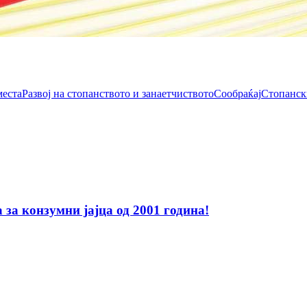
места
Развој на стопанството и занаетчиството
Сообраќај
Стопанск
за конзумни јајца од 2001 година!