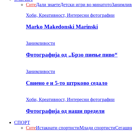
Сите
Дали знаете
Детски игри во минатото
Занимлив
Хоби, Креативност, Интересни фотографии
Marko Makedonski Marinski
Занимливости
Фотографија од „Брзо пиење пиво“
Занимливости
Свиено е и 5-то штрково седало
Хоби, Креативност, Интересни фотографии
Фотографија од наши предели
СПОРТ
Сите
Истакнати спортисти
Млади спортисти
Сегашни