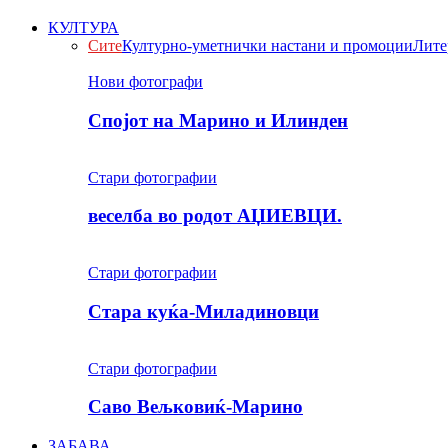
КУЛТУРА
Сите
Културно-уметнички настани и промоции
Лите
Нови фотографи
Спојот на Марино и Илинден
Стари фотографии
веселба во родот АЏИЕВЦИ.
Стари фотографии
Стара куќа-Миладиновци
Стари фотографии
Саво Вељковиќ-Марино
ЗАБАВА