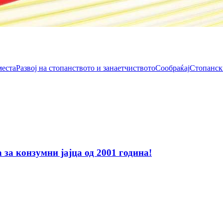
места
Развој на стопанството и занаетчиството
Сообраќај
Стопанск
за конзумни јајца од 2001 година!