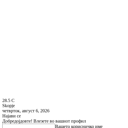
28.5
C
Skopje
четврток, август 6, 2026
Најави се
Добредојдовте! Влезете во вашиот профил
Вашето корисничко име