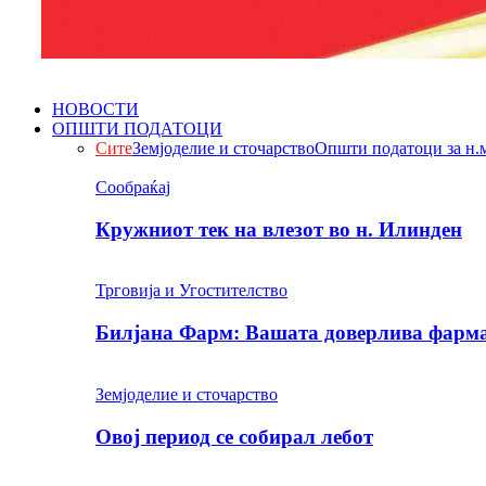
НОВОСТИ
ОПШТИ ПОДАТОЦИ
Сите
Земјоделие и сточарство
Општи податоци за н.
Сообраќај
Кружниот тек на влезот во н. Илинден
Трговија и Угостителство
Билјана Фарм: Вашата доверлива фарма 
Земјоделие и сточарство
Овој период се собирал лебот