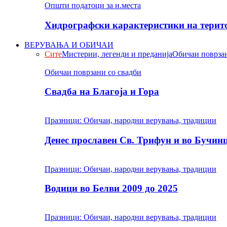
Општи податоци за н.места
Хидрографски карактеристики на терито
ВЕРУВАЊА И ОБИЧАИ
Сите
Мистерии, легенди и преданија
Обичаи поврзан
Обичаи поврзани со свадби
Свадба на Благоја и Гора
Празници: Обичаи, народни верувања, традиции
Денес прославен Св. Трифун и во Бучин
Празници: Обичаи, народни верувања, традиции
Водици во Белви 2009 до 2025
Празници: Обичаи, народни верувања, традиции