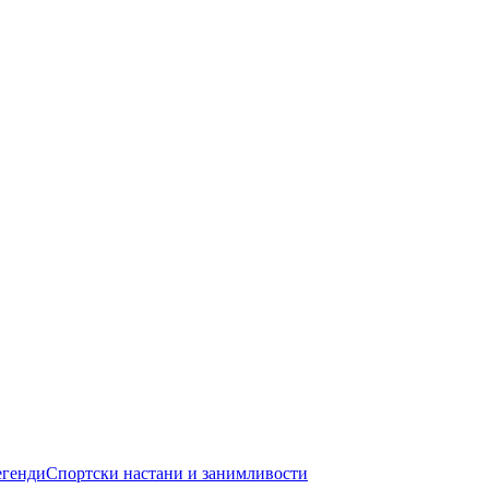
егенди
Спортски настани и занимливости