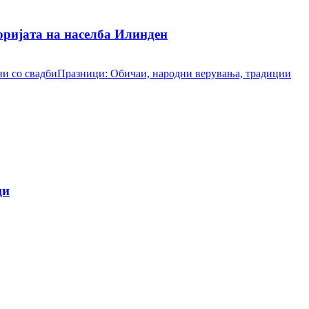
ријата на населба Илинден
и со свадби
Празници: Обичаи, народни верувања, традиции
ци