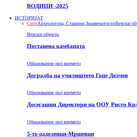
ВОДИЦИ -2025
ИСТОРИЈАТ
Сите
Археологија, Старини,Знаменитости
Верски об
Верски објекти
Поставена камбаната
Образование низ времето
Доградба на училиштето Гоце Делчев
Образование низ времето
Досегашни Директори на ООУ Ристо Кр
Образование низ времето
5-то одделенци-Мршевци