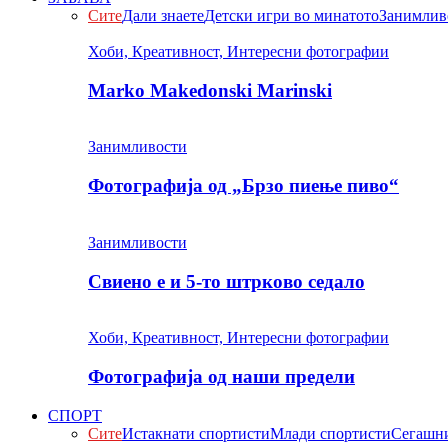
Сите
Дали знаете
Детски игри во минатото
Занимлив
Хоби, Креативност, Интересни фотографии
Marko Makedonski Marinski
Занимливости
Фотографија од „Брзо пиење пиво“
Занимливости
Свиено е и 5-то штрково седало
Хоби, Креативност, Интересни фотографии
Фотографија од наши предели
СПОРТ
Сите
Истакнати спортисти
Млади спортисти
Сегашни