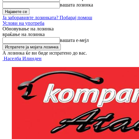
вашата лозинка
Ја заборавивте лозинката? Побарај помош
Услови на употреба
Обновување на лозинка
враќање на лозинка
вашата е-мејл
А лозинка ќе ви биде испратено до вас.
Населба Илинден