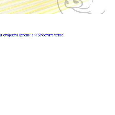
и субјекти
Трговија и Угостителство