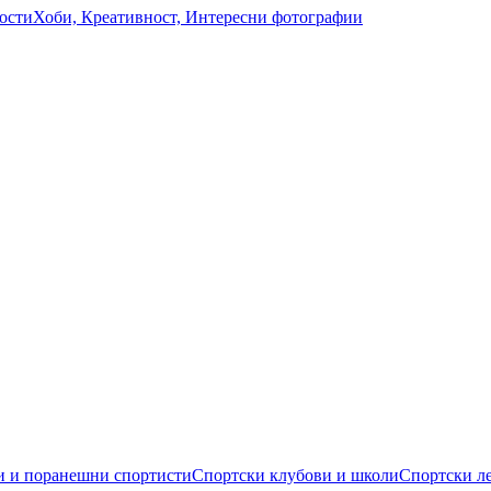
ости
Хоби, Креативност, Интересни фотографии
 и поранешни спортисти
Спортски клубови и школи
Спортски л