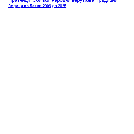
Празници: Обичаи, народни верувања, традиции
Водици во Белви 2009 до 2025