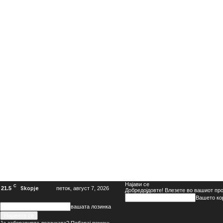
Најави се
C
21.5
Skopje
петок, август 7, 2026
Добредојдовте! Влезете во вашиот пр
Вашето ко
вашата лозинка