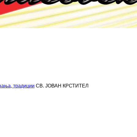
вања, традиции
СВ. ЈОВАН КРСТИТЕЛ