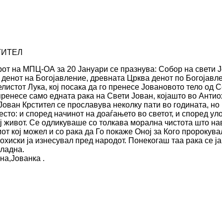
ТИТЕЛ
от на МПЦ-ОА за 20 Јануари се празнува: Собор на свети Ј
 денот на Богојавление, древната Црква денот по Богојавле
листот Лука, кој п
осака да го пренесе Јовановото тело од 
 пренесе само едната рака на Свети Јован, којашто во Антио
Јован Крстител се прославува неколку пати во годината, но 
то: и според начинот на доаѓањето во светот, и според улог
ој живот. Се одликуваше со толкава морална чистота што 
от кој можел и со рака да Го покаже Оној за Кого пророкув
охиски ја изнесувал пред народот. Понекогаш таа рака се ј
гладна.
ана,Јован
ка .