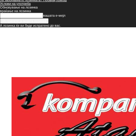
Ја заборавивте лозинката? Побарај помош
Услови на употреба
Обновување на лозинка
враќање на лозинка
вашата е-мејл
А лозинка ќе ви биде испратено до вас.
Населба
Илинден