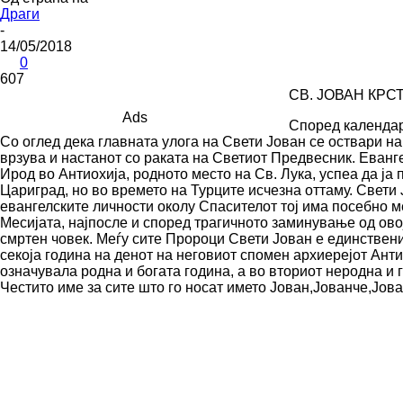
Драги
-
14/05/2018
0
607
СВ. ЈОВАН КРС
Ads
Според календар
Со оглед дека главната улога на Свети Јован се оствари на
врзува и настанот со раката на Светиот Предвесник. Еванге
Ирод во Антиохија, родното место на Св. Лука, успеа да ја
Цариград, но во времето на Турците исчезна оттаму. Свети 
евангелските личности околу Спасителот тој има посебно мес
Месијата, најпосле и според трагичното заминување од ов
смртен човек. Меѓу сите Пророци Свети Јован е единствени
секоја година на денот на неговиот спомен архиерејот Анти
означувала родна и богата година, а во вториот неродна и 
Честито име за сите што го носат името Јован,Јованче,Јов