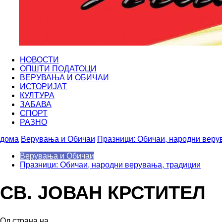
НОВОСТИ
ОПШТИ ПОДАТОЦИ
ВЕРУВАЊА И ОБИЧАИ
ИСТОРИЈАТ
КУЛТУРА
ЗАБАВА
СПОРТ
РАЗНО
дома
Верувања и Обичаи
Празници: Обичаи, народни веру
Верувања и Обичаи
Празници: Обичаи, народни верувања, традиции
СВ. ЈОВАН КРСТИТЕЛ
Од страна на