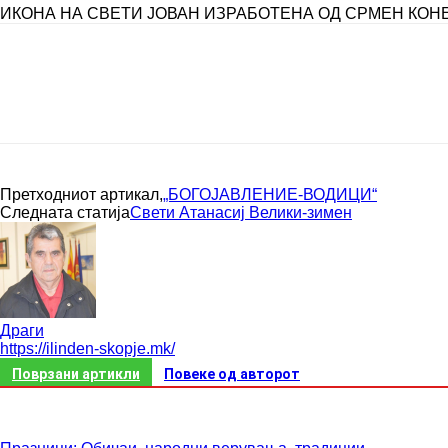
ИКОНА НА СВЕТИ ЈОВАН ИЗРАБОТЕНА ОД СРМЕН КОН
Сподели
Претходниот артикал,
„БОГОЈАВЛЕНИЕ-ВОДИЦИ“
Следната статија
Свети Атанасиј Велики-зимен
Драги
https://ilinden-skopje.mk/
Поврзани артикли
Повеке од авторот