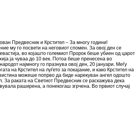
ован Предвесник и Крстител – За многу години!
ние му го посвети на неговиот спомен. За овој ден се
Севастија, во којашто големиот Пророк беше убиен од царот
хија ја чуваа до 10 век. Потоа беше пренесена во
народот најмногу го празнува овој ден, 20 јануари. Меѓу
ата на Крстител на луѓето за покајание, и како Крстител на
навистина можеше попрво да биде нарекуван ангел одошто
ал. За раката на Светиот Предвесник се раскажува дека
авувала раширена, а понекогаш згрчена. Во првиот случај