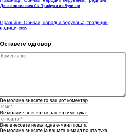
Празници: Обичаи, народни верувања, традиции
Денес прославен Св. Трифун и во Бучинци
Празници: Обичаи, народни верувања, традиции
ВОДИЦИ -2025
Оставете одговор
Ве молиме внесете го вашиот коментар
Ве молиме внесете ги вашето име тука
Вие внесовте невалидна е-маил пошта
Ве молиме внесете ја вашата е-маил пошта тука