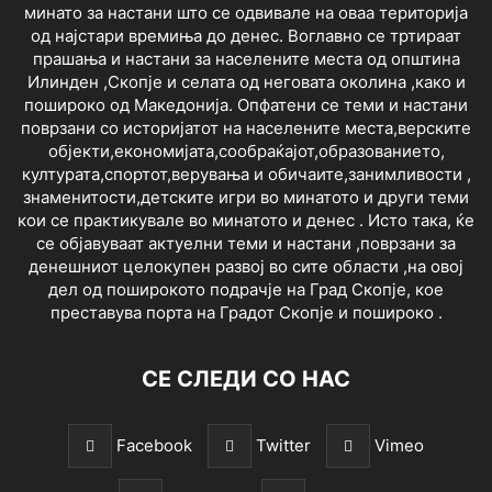
минато за настани што се одвивале на оваа територија
од најстари времиња до денес. Воглавно се тртираат
прашања и настани за населените места од општина
Илинден ,Скопје и селата од неговата околина ,како и
пошироко од Македонија. Опфатени се теми и настани
поврзани со историјатот на населените места,верските
објекти,економијата,сообраќајот,образованието,
културата,спортот,верувања и обичаите,занимливости ,
знаменитости,детските игри во минатото и други теми
кои се практикувале во минатото и денес . Исто така, ќе
се објавуваат актуелни теми и настани ,поврзани за
денешниот целокупен развој во сите области ,на овој
дел од поширокото подрачје на Град Скопје, кое
преставува порта на Градот Скопје и пошироко .
СЕ СЛЕДИ СО НАС
Facebook
Twitter
Vimeo