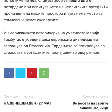
потсетиме на неа. Станува збор за нешто што е
потврдено при испитувањето на неолитските артефакти
пронајдени на нашите простори и тука нема место за
сомневање,велат експертите.
И американската историчарка на уметноста Марија
Гимбутас е убедена дека европската цивилизација
започнува од Пелагонија. Тврдењето го поткрепува со
староста на артефактите пронајдени во овој регион.
Претходниот артикал,
Следната статија
НА ДЕНЕШЕН ДЕН -27 МАЈ
Во посета на своите
синови-војници