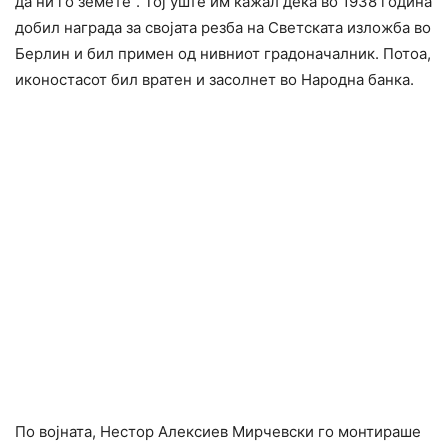
да ни го земете“. Тој уште им кажал дека во 1938 година
добил награда за својата резба на Светската изложба во
Берлин и бил примен од нивниот градоначалник. Потоа,
иконостасот бил вратен и засолнет во Народна банка.
По војната, Нестор Алексиев Мирчевски го монтираше