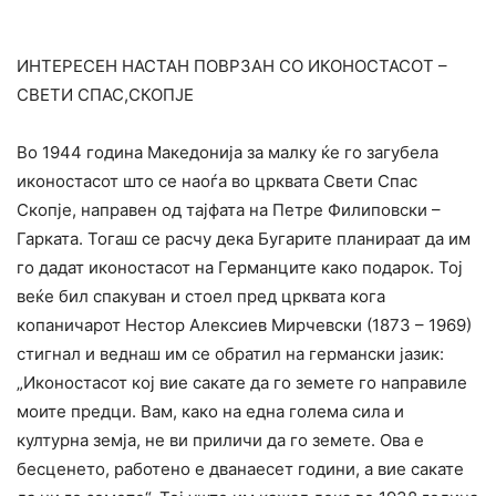
ИНТЕРЕСЕН НАСТАН ПОВРЗАН СО ИКОНОСТАСОТ –
СВЕТИ СПАС,СКОПЈЕ
Во 1944 година Македонија за малку ќе го загубела
иконостасот што се наоѓа во црквата Свети Спас
Скопје, направен од тајфата на Петре Филиповски –
Гарката. Тогаш се расчу дека Бугарите планираат да им
го дадат иконостасот на Германците како подарок. Тој
веќе бил спакуван и стоел пред црквата кога
копаничарот Нестор Алексиев Мирчевски (1873 – 1969)
стигнал и веднаш им се обратил на германски јазик:
„Иконостасот кој вие сакате да го земете го направиле
моите предци. Вам, како на една голема сила и
културна земја, не ви приличи да го земете. Ова е
бесценето, работено е дванаесет години, а вие сакате