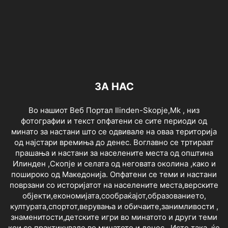
ЗА НАС
Во нашиот Веб Портал Ilinden-Skopje,Mk , низ
фотографии и текст опфатени се сите периоди од
минато за настани што се одвивале на оваа територија
од најстари времиња до денес. Воглавно се тртираат
прашања и настани за населените места од општина
Илинден ,Скопје и селата од неговата околина ,како и
пошироко од Македонија. Опфатени се теми и настани
поврзани со историјатот на населените места,верските
објекти,економијата,сообраќајот,образованието,
културата,спортот,верувања и обичаите,занимливости ,
знаменитости,детските игри во минатото и други теми
кои се практикувале во минатото и денес . Исто така, ќе