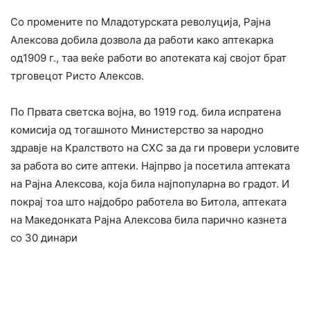
Со промените по Младотурската револуција, Рајна
Алексова добила дозвола да работи како аптекарка
од1909 г., таа веќе работи во апотеката кај својот брат
трговецот Ристо Алексов.
По Првата светска војна, во 1919 год. била испратена
комисија од тогашното Министерство за народно
здравје на Кралството на СХС за да ги провери условите
за работа во сите аптеки. Најпрво ја посетила аптеката
на Рајна Алексова, која била најпопуларна во градот. И
покрај тоа што најдобро работела во Битола, аптеката
на Македонката Рајна Алексова била парично казнета
со 30 динари