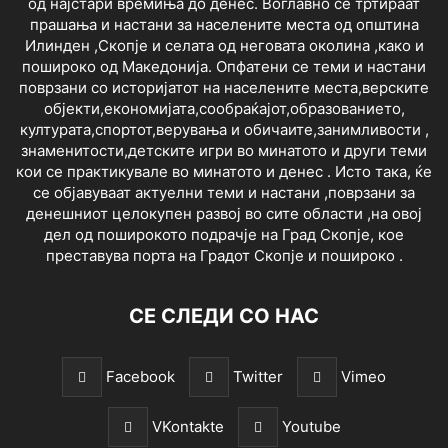
од најстари времиња до денес. Воглавно се тртираат
прашања и настани за населените места од општина
Илинден ,Скопје и селата од неговата околина ,како и
пошироко од Македонија. Опфатени се теми и настани
поврзани со историјатот на населените места,верските
објекти,економијата,сообраќајот,образованието,
културата,спортот,верувања и обичаите,занимливости ,
знаменитости,детските игри во минатото и други теми
кои се практикувале во минатото и денес . Исто така, ќе
се објавуваат актуелни теми и настани ,поврзани за
денешниот целокупен развој во сите области ,на овој
дел од поширокото подрачје на Град Скопје, кое
преставува порта на Градот Скопје и пошироко .
СЕ СЛЕДИ СО НАС
Facebook
Twitter
Vimeo
VKontakte
Youtube