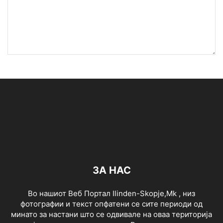
ЗА НАС
Во нашиот Веб Портал Ilinden-Skopje,Mk , низ
фотографии и текст опфатени се сите периоди од
минато за настани што се одвивале на оваа територија