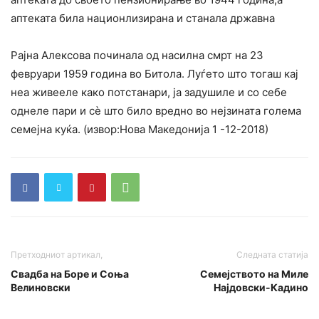
аптеката била национлизирана и станала државна
Рајна Алексова починала од насилна смрт на 23
февруари 1959 година во Битола. Луѓето што тогаш кај
неа живееле како потстанари, ја задушиле и со себе
однеле пари и сѐ што било вредно во нејзината голема
семејна куќа. (извор:Нова Македонија 1 -12-2018)
Претходниот артикал,
Следната статија
Свадба на Боре и Соња
Семејството на Миле
Велиновски
Најдовски-Кадино