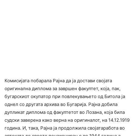
Комисијата побарала Рајна да ја достави својата
оригинална диплома за завршен факултет, која, пак,
бугарскиот окупатор при повлекувањето од Битола ја
однел со другата архива во Бугарија. Рајна добила
дупликат диплома од факултетот во Лозана, која била
судски заверена како верна на оригиналот, на 14.12.1919
година. И, така, Рајна ја продолжила својатаработа во
аптеката до своето пензионирање во 1944 година,а