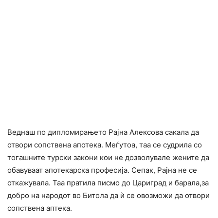
Веднаш по дипломирањето Рајна Алексова сакала да
отвори сопствена апотека. Меѓутоа, таа се судрила со
тогашните турски закони кои не дозволувале жените да
обавуваат апотекарска професија. Сепак, Рајна не се
откажувала. Таа пратила писмо до Цариград и барала,за
добро на народот во Битола да ѝ се овозможи да отвори
сопствена аптека.