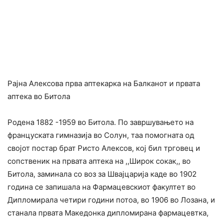
Рајна Алексова прва аптекарка на Балканот и првата
аптека во Битола
Родена 1882 -1959 во Битола. По завршувањето на
француската гимназија во Солун, таа помогната од
својот постар брат Ристо Алексов, кој бил трговец и
сопственик на првата аптека на ,,Широк сокак,, во
Битола, заминала со воз за Швајцарија каде во 1902
година се запишала на Фармацевскиот факултет во
Дипломирала четири години потоа, во 1906 во Лозана, и
станала првата Македонка дипломирана фармацевтка,