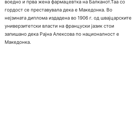
воедно и прва жена фармацевтка на Балканот.Таа со
гордост се преставувала дека е Македонка. Во
нејзината диплома издадена во 1906 г. од швајцарските
универзитетски власти на француски јазик стои
запишано дека Рајна Алексова по националност е
Македонка.