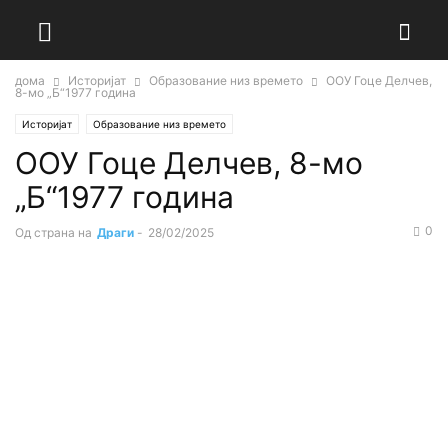
дома
Историјат
Образование низ времето
ООУ Гоце Делчев,
8-мо „Б“1977 година
Историјат
Образование низ времето
ООУ Гоце Делчев, 8-мо
„Б“1977 година
0
Од страна на
Драги
-
28/02/2025