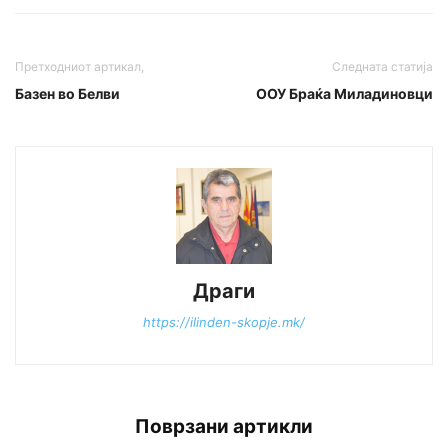
Претходниот артикал,
Следната статија
Базен во Белви
ООУ Браќа Миладиновци
Драги
https://ilinden-skopje.mk/
Поврзани артикли