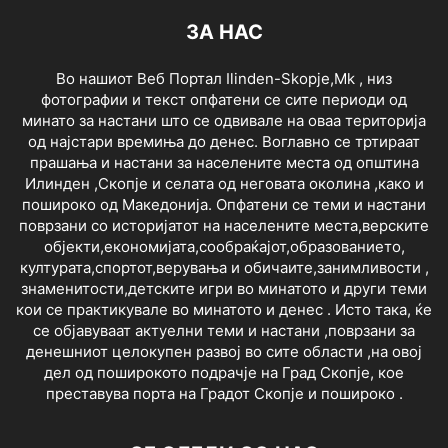
ЗА НАС
Во нашиот Веб Портал Ilinden-Skopje,Mk , низ
фотографии и текст опфатени се сите периоди од
минато за настани што се одвивале на оваа територија
од најстари времиња до денес. Воглавно се тртираат
прашања и настани за населените места од општина
Илинден ,Скопје и селата од неговата околина ,како и
пошироко од Македонија. Опфатени се теми и настани
поврзани со историјатот на населените места,верските
објекти,економијата,сообраќајот,образованието,
културата,спортот,верувања и обичаите,занимливости ,
знаменитости,детските игри во минатото и други теми
кои се практикувале во минатото и денес . Исто така, ќе
се објавуваат актуелни теми и настани ,поврзани за
денешниот целокупен развој во сите области ,на овој
дел од поширокото подрачје на Град Скопје, кое
преставува порта на Градот Скопје и пошироко .