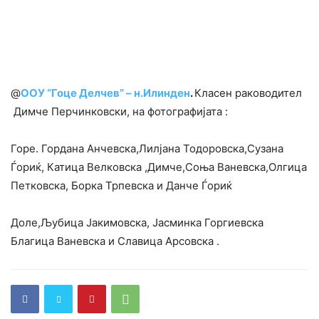
@
OOУ “Гоце Делчев” – н.Илинден
.
Класен раководител
Димче Перчинковски, на фотографијата :
Горе. Гордана Анчевска,Лилјана Тодоровска,Сузана
Ѓориќ, Катица Велковска ,Димче,Соња Ваневска,Олгица
Петковска, Борка Трпевска и Данче Ѓориќ
Доле,Љубица Јакимовска, Јасминка Горгиевска
Благица Ваневска и Славица Арсовска .