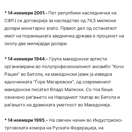
* 14 ноември 2001.-
Пет репулбики наследнички на
СФРЈ се договорија за наследство од 74,5 милиони
долари монетарно злато. Првиот дел од останатиот
имот на поранешната заедничка држава е проценет на
околу две милијарди долари.
* 14 ноември 1944.-
Група македонски артисти
организирани во полупрофесионалниот ансамбл “Кочо
Рацин” во Битола, на македонски јазик ја изведоа
едночинката “Ѓоре Магаревски”, од современиот
македонски писател Владо Малески. Со тоа беше
означено раѓањето на Народниот театар во Битола и
раѓањето на драмската уметност во Македонија.
* 14 ноември 1995.-
На свечен начин во Индустриско-
трговската комора на Руската Федерација, на