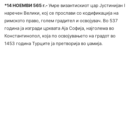
*
14 НОЕМВИ 565 г.-
Умре византискиот цар Јустинијан I
наречен Велики, кој се прослави со кодификација на
римското право, голем градител и освојувач. Во 537
година ја изгради црквата Аја Софија, најголема во
Константинопол, која по освојувањето на градот во
1453 година Турците ја претворија во џамија.