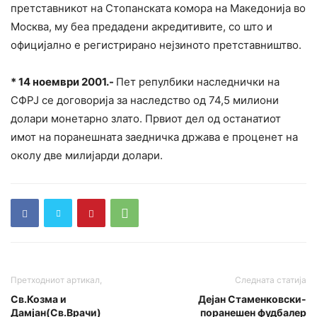
претставникот на Стопанската комора на Македонија во
Москва, му беа предадени акредитивите, со што и
официјално е регистрирано нејзиното претставништво.
* 14 ноември 2001.-
Пет репулбики наследнички на
СФРЈ се договорија за наследство од 74,5 милиони
долари монетарно злато. Првиот дел од останатиот
имот на поранешната заедничка држава е проценет на
околу две милијарди долари.
Претходниот артикал,
Следната статија
Св.Козма и
Дејан Стаменковски-
Дамјан(Св.Врачи)
поранешен фудбалер