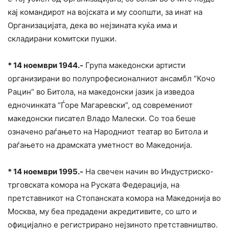
кај командирот на војската и му соопшти, за инат на
Организацијата, дека во нејзината куќа има и
складирани комитски пушки.
* 14 ноември 1944.-
Група македонски артисти
организирани во полупрофесионалниот ансамбл “Кочо
Рацин” во Битола, на македонски јазик ја изведоа
едночинката “Ѓоре Магаревски”, од современиот
македонски писател Владо Малески. Со тоа беше
означено раѓањето на Народниот театар во Битола и
раѓањето на драмската уметност во Македонија.
* 14 ноември 1995.-
На свечен начин во Индустриско-
трговската комора на Руската Федерација, на
претставникот на Стопанската комора на Македонија во
Москва, му беа предадени акредитивите, со што и
официјално е регистрирано нејзиното претставништво.