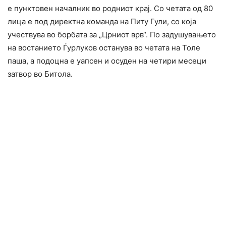
е пунктовен началник во родниот крај. Со четата од 80
лица е под директна команда на Питу Гули, со која
учествува во борбата за „Црниот врв“. По задушувањето
на востанието Ѓурлуков останува во четата на Толе
паша, а подоцна е уапсен и осуден на четири месеци
затвор во Битола.