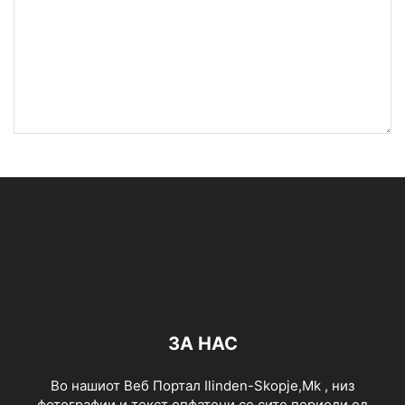
ЗА НАС
Во нашиот Веб Портал Ilinden-Skopje,Mk , низ
фотографии и текст опфатени се сите периоди од