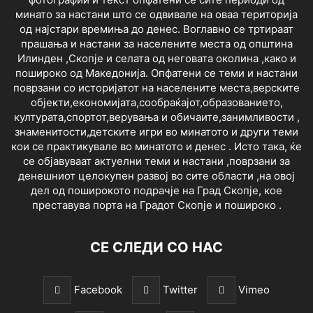
минато за настани што се одвивале на оваа територија
од најстари времиња до денес. Воглавно се тртираат
прашања и настани за населените места од општина
Илинден ,Скопје и селата од неговата околина ,како и
пошироко од Македонија. Опфатени се теми и настани
поврзани со историјатот на населените места,верските
објекти,економијата,сообраќајот,образованието,
културата,спортот,верувања и обичаите,занимливости ,
знаменитости,детските игри во минатото и други теми
кои се практикувале во минатото и денес . Исто така, ќе
се објавуваат актуелни теми и настани ,поврзани за
денешниот целокупен развој во сите области ,на овој
дел од поширокото подрачје на Град Скопје, кое
преставува порта на Градот Скопје и пошироко .
СЕ СЛЕДИ СО НАС
Facebook
Twitter
Vimeo