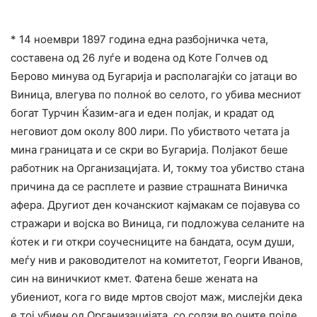
* 14 ноември 1897 година една разбојничка чета,
составена од 26 луѓе и водена од Коте Голчев од
Берово минува од Бугарија и располагајќи со јатаци во
Виница, влегува по полноќ во селото, го убива месниот
богат Турчин Ќазим-ага и еден полјак, и крадат од
неговиот дом околу 800 лири. По убиството четата ја
мина границата и се скри во Бугарија. Полјакот беше
работник на Организацијата. И, токму тоа убиство стана
причина да се расплете и развие страшната Виничка
афера. Другиот ден кочанскиот кајмакам се појавува со
стражари и војска во Виница, ги подложува селаните на
ќотек и ги откри соучесниците на бандата, осум души,
меѓу нив и раководителот на комитетот, Георги Иванов,
син на виничкиот кмет. Фатена беше жената на
убиениот, кога го виде мртов својот маж, мислејќи дека
е тој убиен од Организацијата, со солзи во очите појде