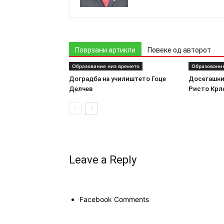
Поврзани артикли
Повеке од авторот
Образование низ времето
Образование
Доградба на училиштето Гоце
Досегашни
Делчев
Ристо Крл
Leave a Reply
Facebook Comments