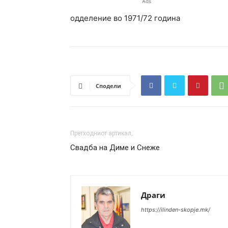
Ads
одделение во 1971/72 година
Сподели
Претходниот артикал,
Свадба на Диме и Снеже
Драги
https://ilinden-skopje.mk/