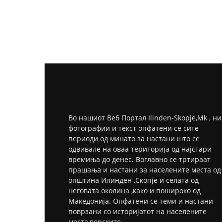
Во нашиот Веб Портал Ilinden-Skopje,Mk , ни
фотографии и текст опфатени се сите
периоди од минато за настани што се
одвивале на оваа територија од најстари
времиња до денес. Воглавно се тртираат
прашања и настани за населените места од
општина Илинден ,Скопје и селата од
неговата околина ,како и пошироко од
Македонија. Опфатени се теми и настани
поврзани со историјатот на населените
места,верските