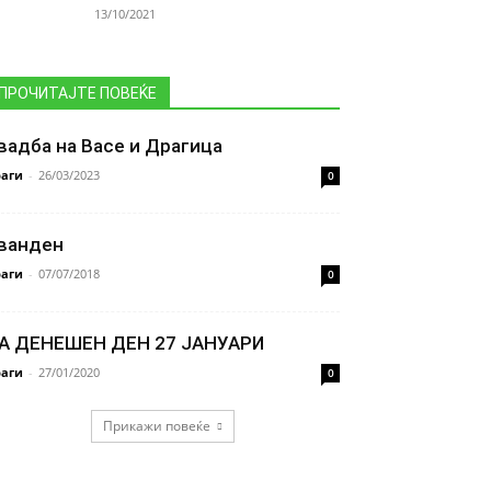
13/10/2021
ПРОЧИТАЈТЕ ПОВЕЌЕ
вадба на Васе и Драгица
аги
-
26/03/2023
0
ванден
аги
-
07/07/2018
0
А ДЕНЕШЕН ДЕН 27 ЈАНУАРИ
аги
-
27/01/2020
0
Прикажи повеќе