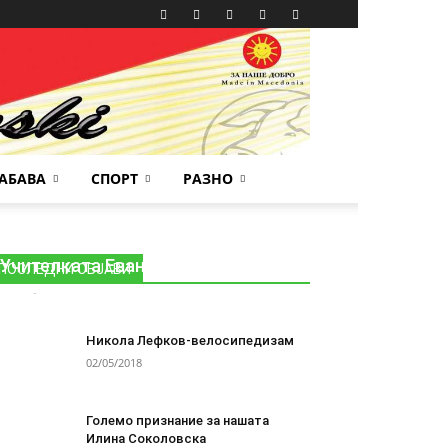
АБАВА
СПОРТ
РАЗНО
Учителката Евантија – 1959г
ПОСЛЕДНИ ОБЈАВИ
Гоце
-
03/05/2018
0
Никола Лефков-велосипедизам
02/05/2018
Големо признание за нашата
Илина Соколовска