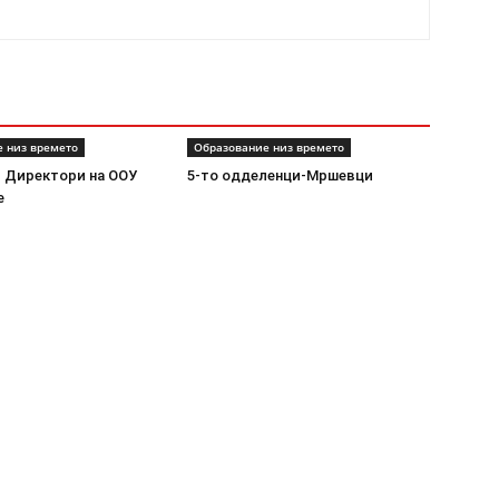
 низ времето
Образование низ времето
 Директори на ООУ
5-то одделенци-Мршевци
е