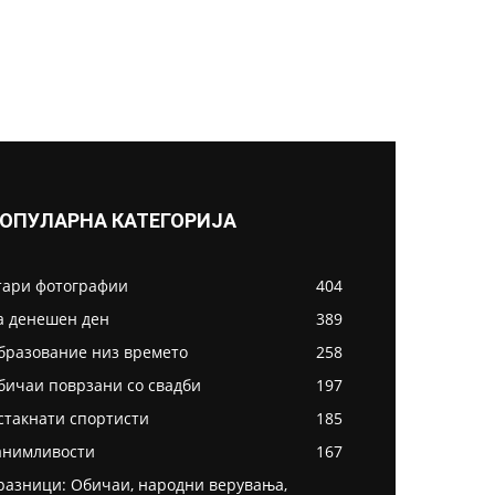
ОПУЛАРНА КАТЕГОРИЈА
тари фотографии
404
а денешен ден
389
бразование низ времето
258
бичаи поврзани со свадби
197
стакнати спортисти
185
анимливости
167
разници: Обичаи, народни верувања,