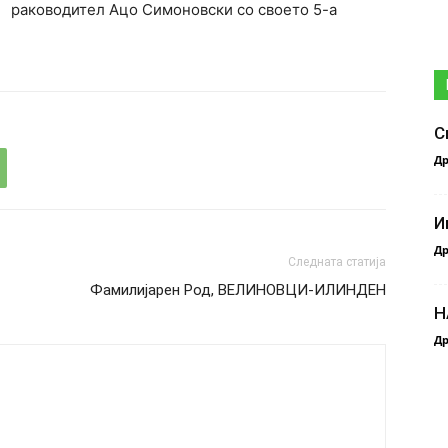
раководител Ацо Симоновски со своето 5-а
С
Др
И
Др
Следната статија
Фамилијарен Род, ВЕЛИНОВЦИ-ИЛИНДЕН
Н
Др