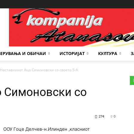
Место за реклама
ВЕРУВАЊА И ОБИЧАИ
ИСТОРИЈАТ
КУЛТУРА
З
Наставникот Ацо Симоновски со своето 5-А
о Симоновски со
274
0
ООУ Гоце Делчев-н.Илинден ,класниот