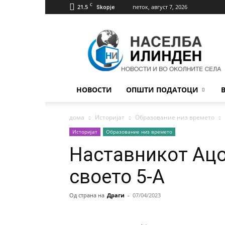
C
21.5
петок, август 7, 2026
Skopje
Населба
Илинден
НОВОСТИ
ОПШТИ ПОДАТОЦИ
дома
Историјат
Образование низ времето
Историјат
Образование низ времето
Наставникот Ац
своето 5-А
Од страна на
Драги
-
07/04/2023