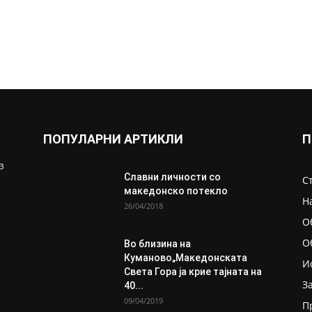
ПОПУЛАРНИ АРТИКЛИ
П
з
Славни личности со
С
македонско потекло
Н
26/04/2018
О
О
Во близина на
Кумановo„Македонската
И
Света Гора ја крие тајната на
З
40...
09/04/2019
П