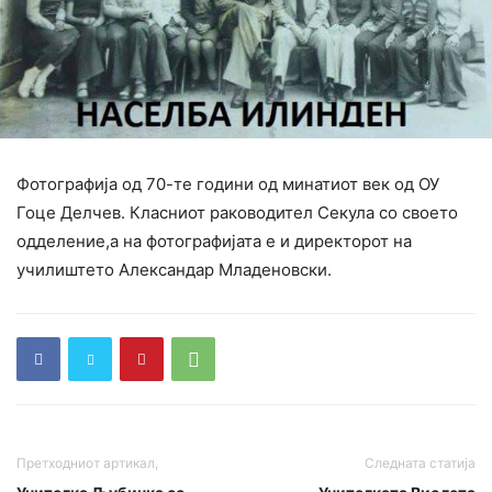
Фотографија од 70-те години од минатиот век од ОУ
Гоце Делчев. Класниот раководител Секула со своето
одделение,а на фотографијата е и директорот на
училиштето Александар Младеновски.
Претходниот артикал,
Следната статија