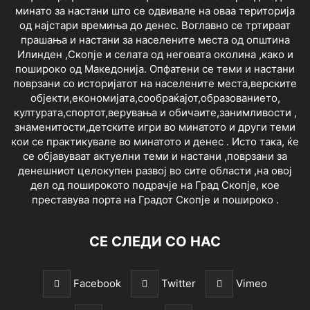
минато за настани што се одвивале на оваа територија
од најстари времиња до денес. Воглавно се тртираат
прашања и настани за населените места од општина
Илинден ,Скопје и селата од неговата околина ,како и
пошироко од Македонија. Опфатени се теми и настани
поврзани со историјатот на населените места,верските
објекти,економијата,сообраќајот,образованието,
културата,спортот,верувања и обичаите,занимливости ,
знаменитости,детските игри во минатото и други теми
кои се практикувале во минатото и денес . Исто така, ќе
се објавуваат актуелни теми и настани ,поврзани за
денешниот целокупен развој во сите области ,на овој
дел од поширокото подрачје на Град Скопје, кое
преставува порта на Градот Скопје и пошироко .
СЕ СЛЕДИ СО НАС
Facebook
Twitter
Vimeo