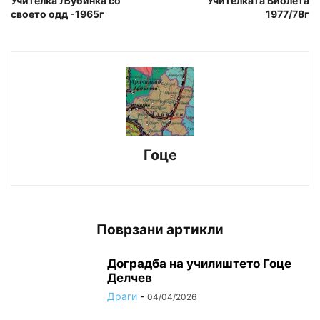
Учителка Љубинка со
Учителката Виолета
своето одд -1965г
1977/78г
Гоце
Поврзани артикли
Доградба на училиштето Гоце
Делчев
Драги
-
04/04/2026