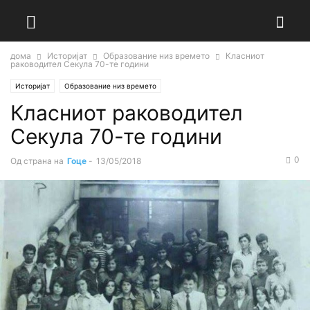
дома
Историјат
Образование низ времето
Класниот
раководител Секула 70-те години
Историјат
Образование низ времето
Класниот раководител
Секула 70-те години
0
Од страна на
Гоце
-
13/05/2018