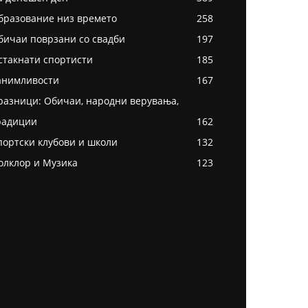
бразование низ времето
258
бичаи поврзани со свадби
197
стакнати спортисти
185
анимливости
167
разници: Обичаи, народни верувања,
радиции
162
портски клубови и школи
132
олклор и Музика
123