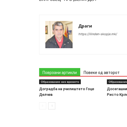
Драги
https://ilinden-skopje.mk/
Поврзани артикли
Повеке од авторот
Образование низ времето
Образование
Доградба на училиштето Гоце
Досегашни
Делчев
Ристо Крл