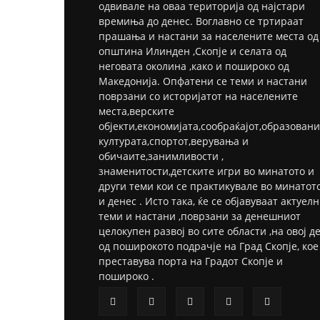
одвивале на оваа територија од најстари
времиња до денес. Воглавно се тртираат
прашања и настани за населените места од
општина Илинден ,Скопје и селата од
неговата околина ,како и пошироко од
Македонија. Опфатени се теми и настани
поврзани со историјатот на населените
места,верските
објекти,економијата,сообраќајот,образовани
културата,спортот,верувања и
обичаите,занимливости ,
знаменитости,детските игри во минатото и
други теми кои се практикувале во минатот
и денес . Исто така, ќе се објавуваат актуел
теми и настани ,поврзани за денешниот
целокупен развој во сите области ,на овој д
од поширокото подрачје на Град Скопје, кое
преставува порта на Градот Скопје и
пошироко .