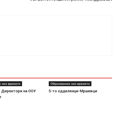
 низ времето
Образование низ времето
 Директори на ООУ
5-то одделенци-Мршевци
е