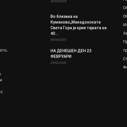
26/04/2018
О
О
Во близина на
Кумановo„Македонската
И
Света Гора ја крие тајната на
З
40...
09/04/2019
П
ето,
т
НА ДЕНЕШЕН ДЕН 23
ФЕВРУАРИ
С
23/02/2020
Ф
о
ни
ел