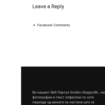
Leave a Reply
Facebook Comments
Во нашиот Веб Портал Ilinden-Skopje,Mk , ни
фотографии и текст опфатени се сите
периоди од минато за настани што се