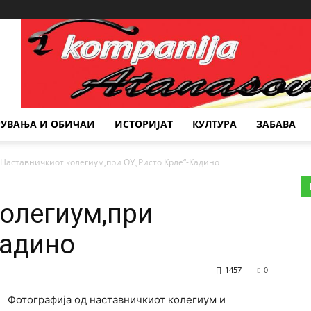
Место за реклама
РУВАЊА И ОБИЧАИ
ИСТОРИЈАТ
КУЛТУРА
ЗАБАВА
Наставничкиот колегиум,при ОУ„Ристо Крле“-Кадино
олегиум,при
Кадино
1457
0
Фотографија од наставничкиот колегиум и