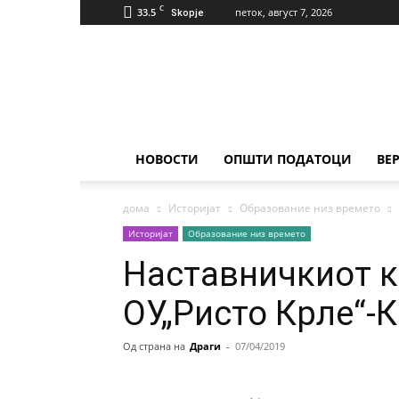
C
33.5
петок, август 7, 2026
Skopje
Населба
Илинден
НОВОСТИ
ОПШТИ ПОДАТОЦИ
ВЕ
дома
Историјат
Образование низ времето
Историјат
Образование низ времето
Наставничкиот к
ОУ„Ристо Крле“-
Од страна на
Драги
-
07/04/2019