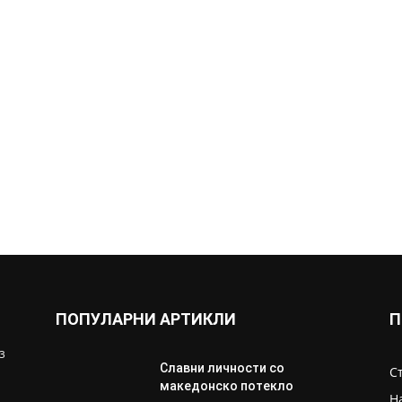
ПОПУЛАРНИ АРТИКЛИ
П
з
Славни личности со
С
македонско потекло
Н