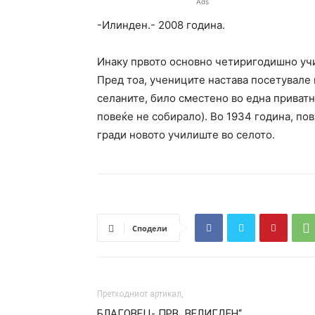
Ads
-Илинден.- 2008 година.
Инаку првото основно четиригодишно учи
Пред тоа, учениците настава посетувале 
селаните, било сместено во една приватн
повеќе не собирало). Во 1934 година, пов
гради новото училиште во селото.
Сподели
Претходниот артикал,
БЛАГОВЕЦ- ПРВ „ВЕЛИГДЕН“