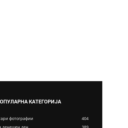
ОПУЛАРНА КАТЕГОРИЈА
тари фотографии
404
а денешен ден
389