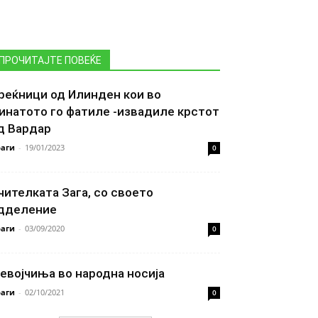
ПРОЧИТАЈТЕ ПОВЕЌЕ
реќници од Илинден кои во
инатото го фатиле -извадиле крстот
д Вардар
аги
-
19/01/2023
0
чителката Зага, со своето
дделение
аги
-
03/09/2020
0
евојчиња во народна носија
аги
-
02/10/2021
0