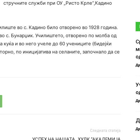
стручните служби при ОУ „Ристо Крле“,Кадино
лиште во с. Кадино било отворено во 1928 година.
во с. Бунарџик. Училиштето, отворено по молба од
С
а куќа и во него учеле до 60 учениците (бидејќи
м
торно, по иницијатива на селаните, започнало да се
о
Др
У
о
Др
Д
Др
Следната статија
УСПЕХ НА НАШАТА „ХУЛК “АКАДЕМИЈА