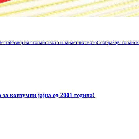
места
Развој на стопанството и занаетчиството
Сообраќај
Стопанск
за конзумни јајца од 2001 година!