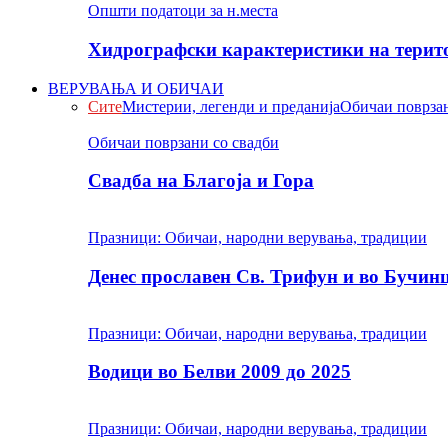
Општи податоци за н.места
Хидрографски карактеристики на терито
ВЕРУВАЊА И ОБИЧАИ
Сите
Мистерии, легенди и преданија
Обичаи поврзан
Обичаи поврзани со свадби
Свадба на Благоја и Гора
Празници: Обичаи, народни верувања, традиции
Денес прославен Св. Трифун и во Бучин
Празници: Обичаи, народни верувања, традиции
Водици во Белви 2009 до 2025
Празници: Обичаи, народни верувања, традиции