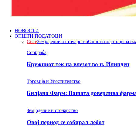
НОВОСТИ
ОПШТИ ПОДАТОЦИ
Сите
Земјоделие и сточарство
Општи податоци за н.
Сообраќај
Кружниот тек на влезот во н. Илинден
Трговија и Угостителство
Билјана Фарм: Вашата доверлива фарма 
Земјоделие и сточарство
Овој период се собирал лебот