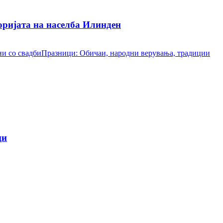
ријата на населба Илинден
и со свадби
Празници: Обичаи, народни верувања, традиции
ци