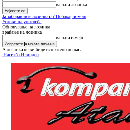
вашата лозинка
Ја заборавивте лозинката? Побарај помош
Услови на употреба
Обновување на лозинка
враќање на лозинка
вашата е-мејл
А лозинка ќе ви биде испратено до вас.
Населба Илинден