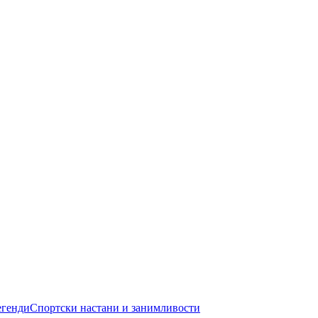
егенди
Спортски настани и занимливости