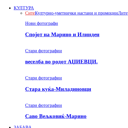
КУЛТУРА
Сите
Културно-уметнички настани и промоции
Лите
Нови фотографи
Спојот на Марино и Илинден
Стари фотографии
веселба во родот АЏИЕВЦИ.
Стари фотографии
Стара куќа-Миладиновци
Стари фотографии
Саво Вељковиќ-Марино
ЗАБАВА