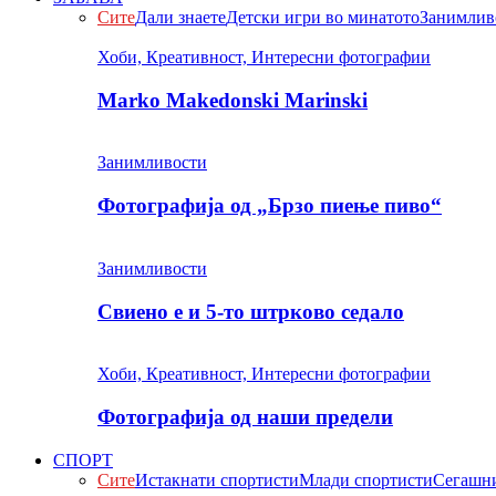
Сите
Дали знаете
Детски игри во минатото
Занимлив
Хоби, Креативност, Интересни фотографии
Marko Makedonski Marinski
Занимливости
Фотографија од „Брзо пиење пиво“
Занимливости
Свиено е и 5-то штрково седало
Хоби, Креативност, Интересни фотографии
Фотографија од наши предели
СПОРТ
Сите
Истакнати спортисти
Млади спортисти
Сегашни