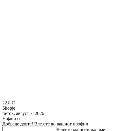
22.8
C
Skopje
петок, август 7, 2026
Најави се
Добредојдовте! Влезете во вашиот профил
Вашето корисничко име