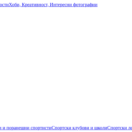
ости
Хоби, Креативност, Интересни фотографии
 и поранешни спортисти
Спортски клубови и школи
Спортски л