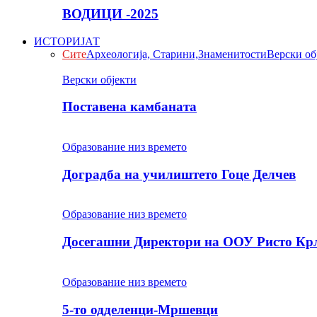
ВОДИЦИ -2025
ИСТОРИЈАТ
Сите
Археологија, Старини,Знаменитости
Верски об
Верски објекти
Поставена камбаната
Образование низ времето
Доградба на училиштето Гоце Делчев
Образование низ времето
Досегашни Директори на ООУ Ристо Кр
Образование низ времето
5-то одделенци-Мршевци