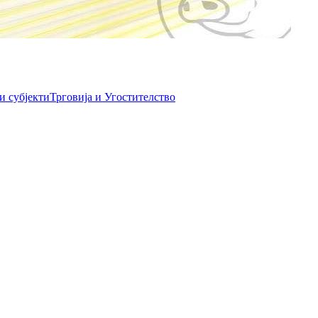
и субјекти
Трговија и Угостителство