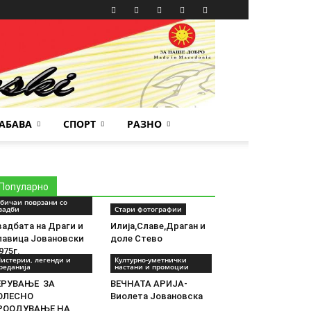
АБАВА
СПОРТ
РАЗНО
Популарно
бичаи поврзани со
вадби
Стари фотографии
вадбата на Драги и
Илија,Славе,Драган и
лавица Јовановски
доле Стево
975г.
истерии, легенди и
Културно-уметнички
реданија
настани и промоции
ЕРУВАЊЕ ЗА
ВЕЧНАТА АРИЈА-
ОЛЕСНО
Виолета Јовановска
РООДУВАЊЕ НА