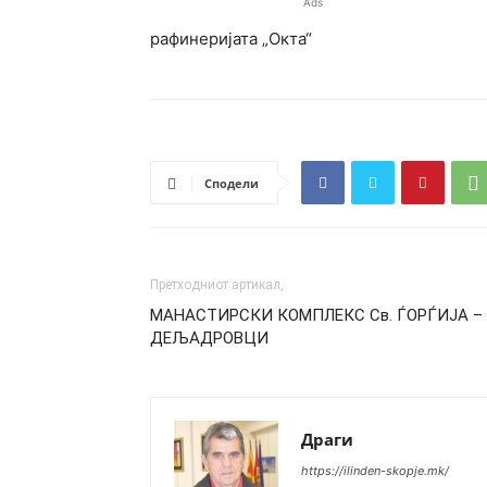
Ads
рафинеријата „Окта“
Сподели
Претходниот артикал,
МАНАСТИРСКИ КОМПЛЕКС Св. ЃОРЃИЈА –
ДЕЉАДРОВЦИ
Драги
https://ilinden-skopje.mk/