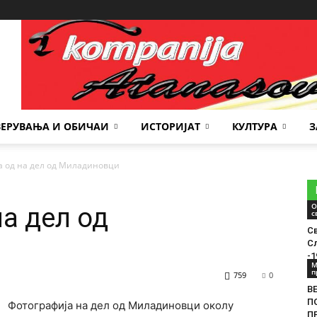
Место за реклама
ВЕРУВАЊА И ОБИЧАИ
ИСТОРИЈАТ
КУЛТУРА
З
а од на дел од Миладиновци
О
а дел од
с
С
С
-1
М
п
759
0
В
П
Фотографија на дел од Миладиновци околу
П