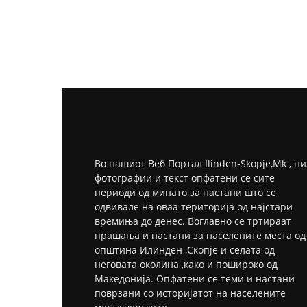
Во нашиот Веб Портал Ilinden-Skopje,Mk , ни
фотографии и текст опфатени се сите
периоди од минато за настани што се
одвивале на оваа територија од најстари
времиња до денес. Воглавно се тртираат
прашања и настани за населените места од
општина Илинден ,Скопје и селата од
неговата околина ,како и пошироко од
Македонија. Опфатени се теми и настани
поврзани со историјатот на населените