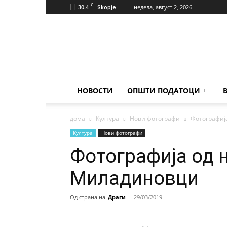
C
30.4
недела, август 2, 2026
Skopje
Населба
Илинден
НОВОСТИ
ОПШТИ ПОДАТОЦИ
дома
Култура
Нови фотографи
Фотографиј
Култура
Нови фотографи
Фотографија од н
Миладиновци
Од страна на
Драги
-
29/03/2019