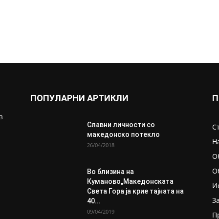
ПОПУЛАРНИ АРТИКЛИ
П
з
Славни личности со
С
македонско потекло
Н
26/04/2018
О
О
Во близина на
Кумановo„Македонската
И
Света Гора ја крие тајната на
З
40...
09/04/2019
П