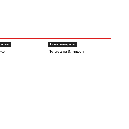
графии
Нови фотографи
оќе
Поглед на Илинден