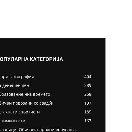
ОПУЛАРНА КАТЕГОРИЈА
тари фотографии
404
а денешен ден
389
бразование низ времето
258
бичаи поврзани со свадби
197
стакнати спортисти
185
анимливости
167
разници: Обичаи, народни верувања,