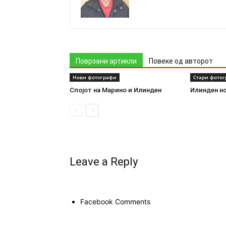
Поврзани артикли
Повеке од авторот
Нови фотографи
Стари фото
Спојот на Марино и Илинден
Илинден н
Leave a Reply
Facebook Comments