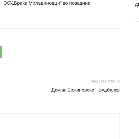
ООУ„Браќа Миладиновци“,во позадина
Д
Следната статија
Дамјан Божиновски –фудбалер