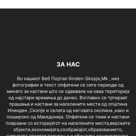
ЗА НАС
Во нашиот Веб Портал Ilinden-Skopje,Mk , низ
фотографии и текст опфатени се сите периоди од
минато за настани што се одвивале на оваа територија
од најстари времиња до денес. Воглавно се тртираат
прашања и настани за населените места од општина
Илинден ,Скопје и селата од неговата околина ,како и
пошироко од Македонија. Опфатени се теми и настани
поврзани со историјатот на населените места,верските
објекти,економијата,сообраќајот,образованието,
културата,спортот,верувања и обичаите,занимливости ,