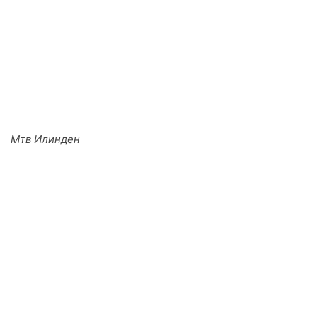
Мтв Илинден