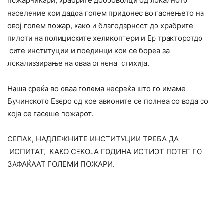
пожарникари, храбрите доброволци од локалното
население кои дадоа голем придонес во гаснењето на
овој голем пожар, како и благодарност до храбрите
пилоти на полициските хеликоптери и Ер тракторотдо
сите институции и поединци кои се бореа за
локализзирање на оваа огнена стихија.
Наша среќа во оваа голема несреќа што го имаме
Бучинското Езеро од кое авионите се полнеа со вода со
која се гасеше пожарот.
СЕПАК, НАДЛЕЖНИТЕ ИНСТИТУЦИИ ТРЕБА ДА
ИСПИТАТ, КАКО СЕКОЈА ГОДИНА ИСТИОТ ПОТЕГ ГО
ЗАФАЌААТ ГОЛЕМИ ПОЖАРИ.