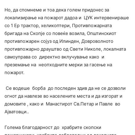
Но, да спомнеме и тоа дека голем придонес за
локализирање на пожарот дадоа и ЦУК интервенираше
со 1 Ер трактор, хеликоптери, Противпожарната
бригада на Скопје со повеќе возила, Општинскиот
противпожарен сојуз од Илинден, Довроволното
противпожарно драуштво од Свети Николе, локалната
самоуправа со директно вклучување како и
преземање на неопходните мерки за гасење на
пожарот.
Се водеше борба до последен здив да не се дозволи
огнот да навлезе во населените места и да изгорат и
домовите , како и Манастирот Св.Петар и Павле во
Ајватовци..
Голема благодарност до храбрите скопски