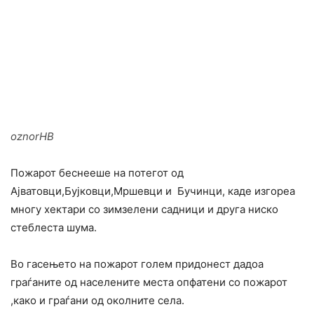
oznorHB
Пожарот беснееше на потегот од
Ајватовци,Бујковци,Мршевци и Бучинци, каде изгореа
многу хектари со зимзелени садници и друга ниско
стеблеста шума.
Во гасењето на пожарот голем придонест дадоа
граѓаните од населените места опфатени со пожарот
,како и граѓани од околните села.