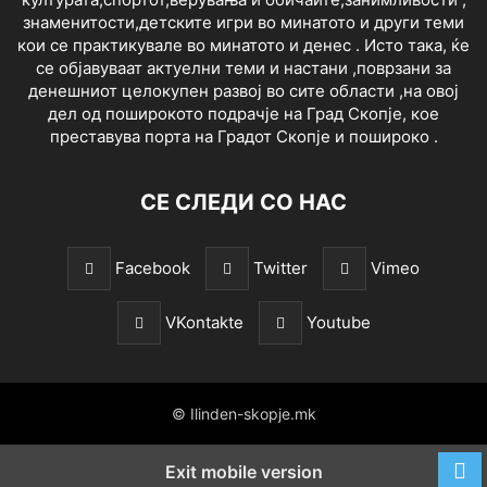
знаменитости,детските игри во минатото и други теми
кои се практикувале во минатото и денес . Исто така, ќе
се објавуваат актуелни теми и настани ,поврзани за
денешниот целокупен развој во сите области ,на овој
дел од поширокото подрачје на Град Скопје, кое
преставува порта на Градот Скопје и пошироко .
СЕ СЛЕДИ СО НАС
Facebook
Twitter
Vimeo
VKontakte
Youtube
© Ilinden-skopje.mk
Exit mobile version