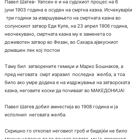
Павел Шатев- Уапсен е и на судскиот процес на 6
јуни 1903 година е осуден на смртна казна. Исчекувајќи
три години за извршувањето на смртната казна во
солунскиот затвор Еди Куле, на 23 април 1906 година,
неочекувано, смртната казна му е заменета со
доживотен затвор во Фезан, во Сахара.ајвкусниот
домашен лек кој постои
Tаму бил затворените гемиџи и Марко Бошнаков, а
пред неговата смрт изразил последна желба, а тоа
било ако умре додека е на издржување на затворската
казна, неговите коски да почиваат во МАКЕДОНИЈА!
Павел Шатев добил амнестија во 1908 година и ја
исполнил неговата желба.
Скришно го откопал неговиот гроб и бидејќи не било
можно целосно да го донесе телото ,му ја пресекол