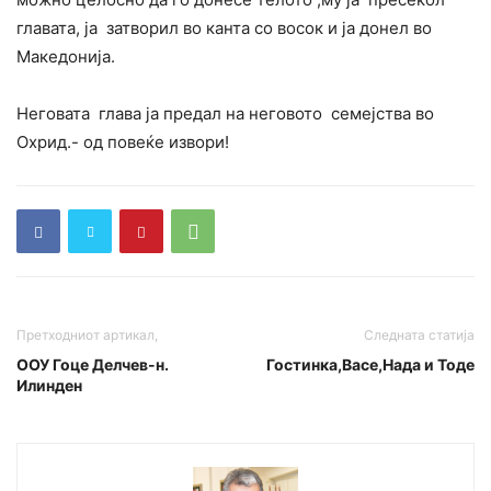
главата, ја затворил во канта со восок и ја донел во
Македонија.
Неговата глава ја предал на неговото семејства во
Охрид.- од повеќе извори!
Претходниот артикал,
Следната статија
ООУ Гоце Делчев-н.
Гостинка,Васе,Нада и Тоде
Илинден