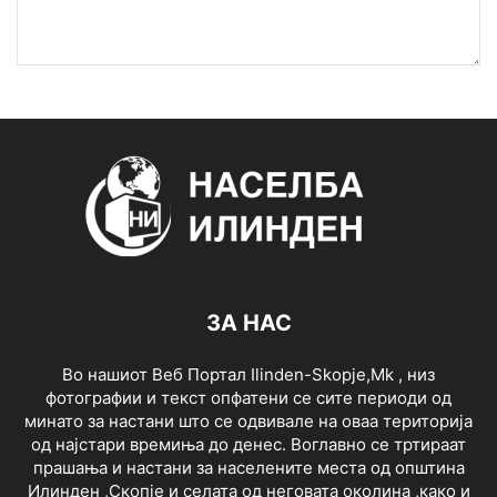
ЗА НАС
Во нашиот Веб Портал Ilinden-Skopje,Mk , низ
фотографии и текст опфатени се сите периоди од
минато за настани што се одвивале на оваа територија
од најстари времиња до денес. Воглавно се тртираат
прашања и настани за населените места од општина
Илинден ,Скопје и селата од неговата околина ,како и