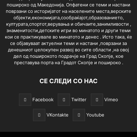
пошироко од Македонија. Опфатени се теми и настани
поврзани со историјатот на населените места,верските
објекти,економијата,сообраќајот,образованието,
културата,спортот,верувања и обичаите,занимливости ,
знаменитости,детските игри во минатото и други теми
кои се практикувале во минатото и денес . Исто така, ќе
се објавуваат актуелни теми и настани ,поврзани за
денешниот целокупен развој во сите области ,на овој
дел од поширокото подрачје на Град Скопје, кое
преставува порта на Градот Скопје и пошироко .
СЕ СЛЕДИ СО НАС
Facebook
Twitter
Vimeo
VKontakte
Youtube