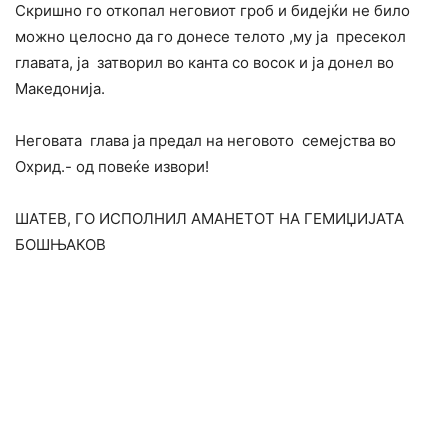
Скришно го откопал неговиот гроб и бидејќи не било
можно целосно да го донесе телото ,му ја пресекол
главата, ја затворил во канта со восок и ја донел во
Македонија.
Неговата глава ја предал на неговото семејства во
Охрид.- од повеќе извори!
ШАТЕВ, ГО ИСПОЛНИЛ АМАНЕТОТ НА ГЕМИЏИЈАТА
БОШЊАКОВ