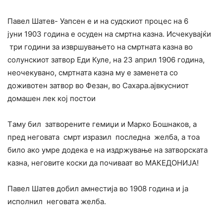
Павел Шатев- Уапсен е и на судскиот процес на 6
јуни 1903 година е осуден на смртна казна. Исчекувајќи
три години за извршувањето на смртната казна во
солунскиот затвор Еди Куле, на 23 април 1906 година,
неочекувано, смртната казна му е заменета со
доживотен затвор во Фезан, во Сахара.ајвкусниот
домашен лек кој постои
Tаму бил затворените гемиџи и Марко Бошнаков, а
пред неговата смрт изразил последна желба, а тоа
било ако умре додека е на издржување на затворската
казна, неговите коски да почиваат во МАКЕДОНИЈА!
Павел Шатев добил амнестија во 1908 година и ја
исполнил неговата желба.