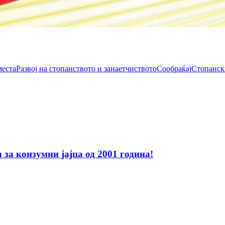
места
Развој на стопанството и занаетчиството
Сообраќај
Стопанск
за конзумни јајца од 2001 година!