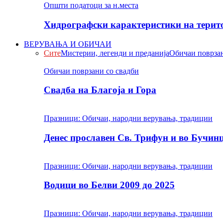
Општи податоци за н.места
Хидрографски карактеристики на терито
ВЕРУВАЊА И ОБИЧАИ
Сите
Мистерии, легенди и преданија
Обичаи поврзан
Обичаи поврзани со свадби
Свадба на Благоја и Гора
Празници: Обичаи, народни верувања, традиции
Денес прославен Св. Трифун и во Бучин
Празници: Обичаи, народни верувања, традиции
Водици во Белви 2009 до 2025
Празници: Обичаи, народни верувања, традиции