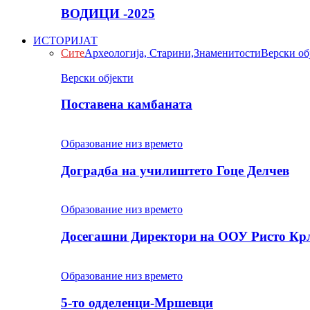
ВОДИЦИ -2025
ИСТОРИЈАТ
Сите
Археологија, Старини,Знаменитости
Верски об
Верски објекти
Поставена камбаната
Образование низ времето
Доградба на училиштето Гоце Делчев
Образование низ времето
Досегашни Директори на ООУ Ристо Кр
Образование низ времето
5-то одделенци-Мршевци