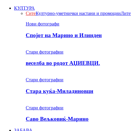
КУЛТУРА
Сите
Културно-уметнички настани и промоции
Лите
Нови фотографи
Спојот на Марино и Илинден
Стари фотографии
веселба во родот АЏИЕВЦИ.
Стари фотографии
Стара куќа-Миладиновци
Стари фотографии
Саво Вељковиќ-Марино
ЗАБАВА