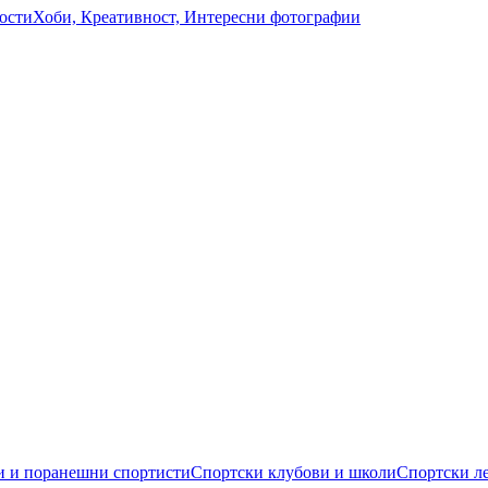
ости
Хоби, Креативност, Интересни фотографии
 и поранешни спортисти
Спортски клубови и школи
Спортски л