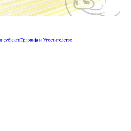
и субјекти
Трговија и Угостителство