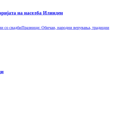
ријата на населба Илинден
и со свадби
Празници: Обичаи, народни верувања, традиции
ци