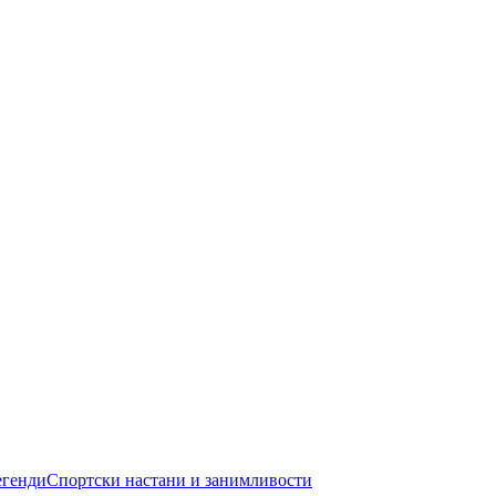
егенди
Спортски настани и занимливости