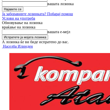
вашата лозинка
Ја заборавивте лозинката? Побарај помош
Услови на употреба
Обновување на лозинка
враќање на лозинка
вашата е-мејл
А лозинка ќе ви биде испратено до вас.
Населба Илинден