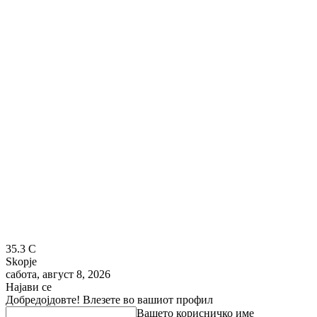
35.3
C
Skopje
сабота, август 8, 2026
Најави се
Добредојдовте! Влезете во вашиот профил
Вашето корисничко име