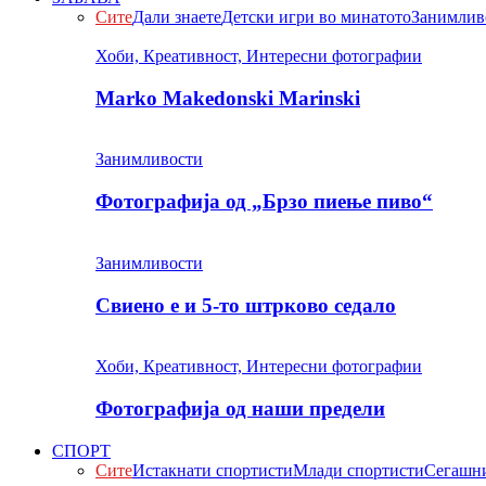
Сите
Дали знаете
Детски игри во минатото
Занимлив
Хоби, Креативност, Интересни фотографии
Marko Makedonski Marinski
Занимливости
Фотографија од „Брзо пиење пиво“
Занимливости
Свиено е и 5-то штрково седало
Хоби, Креативност, Интересни фотографии
Фотографија од наши предели
СПОРТ
Сите
Истакнати спортисти
Млади спортисти
Сегашни