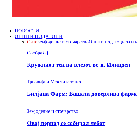
НОВОСТИ
ОПШТИ ПОДАТОЦИ
Сите
Земјоделие и сточарство
Општи податоци за н.
Сообраќај
Кружниот тек на влезот во н. Илинден
Трговија и Угостителство
Билјана Фарм: Вашата доверлива фарма 
Земјоделие и сточарство
Овој период се собирал лебот