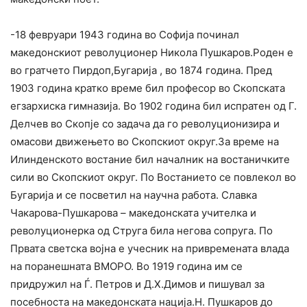
-18 февруари 1943 година во Софија починал
македонскиот револуционер Никола Пушкаров.Роден е
во гратчето Пирдоп,Бугарија , во 1874 година. Пред
1903 година кратко време бил професор во Скопската
егзархиска гимназија. Во 1902 година бил испратен од Г.
Делчев во Скопје со задача да го револуционизира и
омасови движењето во Скопскиот округ.За време на
Илинденското востание бил началник на востаничките
сили во Скопскиот округ. По Востанието се повлекол во
Бугарија и се посветил на научна работа. Славка
Чакарова-Пушкарова – македонската учителка и
револуционерка од Струга била негова сопруга. По
Првата светска војна е учесник на привремената влада
на поранешната ВМОРО. Во 1919 година им се
придружил на Ѓ. Петров и Д.Х.Димов и пишувал за
посебноста на македонската нација.Н. Пушкаров до