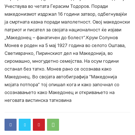
Учествува во четата Герасим Тодоров. Поради
македонизмот издржал 16 години затвор, одбегнувајќи
ја смртната казна поради малолетност. Овој македонски
патриот и писател за својата националност ќе изјави
„Македонец – фанатичен до болест“.Крум Солунов
Монев е роден на 5 мај 1927 година во селото Оштава,
Светиврачко, Пиринскиот дел на Македонија, во
сиромашно, многудетно семејства. На осум години
останал без татко. Монев рано се осознава како
Македонец. Во својата автобиграфија “Македонија
мојата потпора” тој опишал кога и како започнал со
осознавањето како Македонец и откривањето на
неговата вистинска татковина