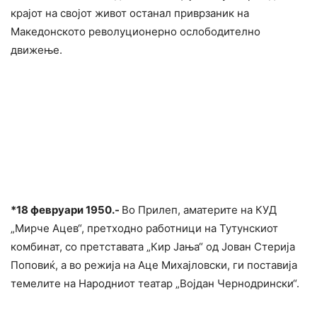
крајот на својот живот останал приврзаник на
Македонското револуционерно ослободително
движење.
*
18 февруари 1950.-
Во Прилеп, аматерите на КУД
„Мирче Ацев“, претходно работници на Тутунскиот
комбинат, со претставата „Кир Јања“ од Јован Стерија
Поповиќ, а во режија на Аце Михајловски, ги поставија
темелите на Народниот театар „Војдан Чернодрински“.