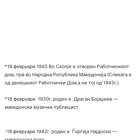
*18 февруари 1945 Во Скопје е отворен Работничкиот
дом, прв во Народна Република Македонија.(Сликата е
од денешниот Работнички Дом,а не тој од 1945г.)
*18 февруари 1930г. роден е Драган Бојаџиев —
македонски музички публицист.
-18 февруари 1942г. роден е Ѓорѓија Најдоски —
македонски поет.