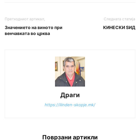
Претходниот артикал,
Следната статија
Значението на винотo при
КИНЕСКИ ЅИД
венчавката во црква
Драги
https://ilinden-skopje.mk/
Поврзани артикли