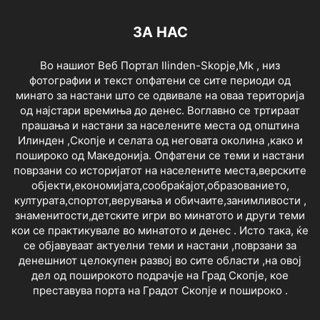
ЗА НАС
Во нашиот Веб Портал Ilinden-Skopje,Mk , низ
фотографии и текст опфатени се сите периоди од
минато за настани што се одвивале на оваа територија
од најстари времиња до денес. Воглавно се тртираат
прашања и настани за населените места од општина
Илинден ,Скопје и селата од неговата околина ,како и
пошироко од Македонија. Опфатени се теми и настани
поврзани со историјатот на населените места,верските
објекти,економијата,сообраќајот,образованието,
културата,спортот,верувања и обичаите,занимливости ,
знаменитости,детските игри во минатото и други теми
кои се практикувале во минатото и денес . Исто така, ќе
се објавуваат актуелни теми и настани ,поврзани за
денешниот целокупен развој во сите области ,на овој
дел од поширокото подрачје на Град Скопје, кое
преставува порта на Градот Скопје и пошироко .