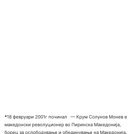
*
18 февруари 2001г починал — Крум Солунов Монев е
македонски револуционер во Пиринска Македонија,
борец за ослободување и обединување на Македонија.