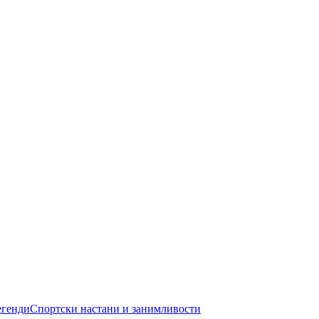
егенди
Спортски настани и занимливости