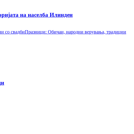
ријата на населба Илинден
и со свадби
Празници: Обичаи, народни верувања, традиции
ци