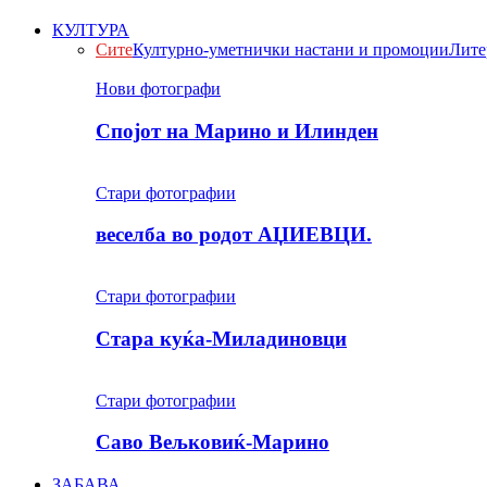
КУЛТУРА
Сите
Културно-уметнички настани и промоции
Лите
Нови фотографи
Спојот на Марино и Илинден
Стари фотографии
веселба во родот АЏИЕВЦИ.
Стари фотографии
Стара куќа-Миладиновци
Стари фотографии
Саво Вељковиќ-Марино
ЗАБАВА