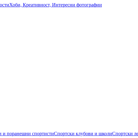
ости
Хоби, Креативност, Интересни фотографии
 и поранешни спортисти
Спортски клубови и школи
Спортски л