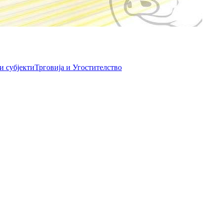
и субјекти
Трговија и Угостителство