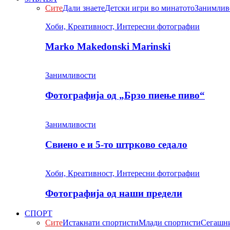
Сите
Дали знаете
Детски игри во минатото
Занимлив
Хоби, Креативност, Интересни фотографии
Marko Makedonski Marinski
Занимливости
Фотографија од „Брзо пиење пиво“
Занимливости
Свиено е и 5-то штрково седало
Хоби, Креативност, Интересни фотографии
Фотографија од наши предели
СПОРТ
Сите
Истакнати спортисти
Млади спортисти
Сегашни