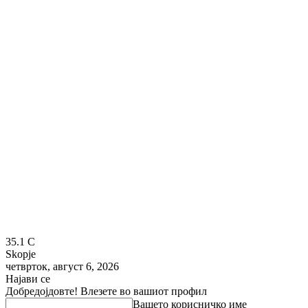
35.1
C
Skopje
четврток, август 6, 2026
Најави се
Добредојдовте! Влезете во вашиот профил
Вашето корисничко име