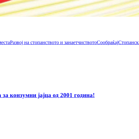
места
Развој на стопанството и занаетчиството
Сообраќај
Стопанск
за конзумни јајца од 2001 година!