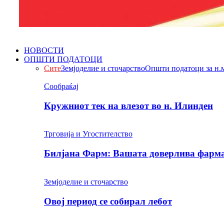
НОВОСТИ
ОПШТИ ПОДАТОЦИ
Сите
Земјоделие и сточарство
Општи податоци за н.
Сообраќај
Кружниот тек на влезот во н. Илинден
Трговија и Угостителство
Билјана Фарм: Вашата доверлива фарма 
Земјоделие и сточарство
Овој период се собирал лебот