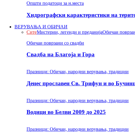
Општи податоци за н.места
Хидрографски карактеристики на терито
ВЕРУВАЊА И ОБИЧАИ
Сите
Мистерии, легенди и преданија
Обичаи поврзан
Обичаи поврзани со свадби
Свадба на Благоја и Гора
Празници: Обичаи, народни верувања, традиции
Денес прославен Св. Трифун и во Бучин
Празници: Обичаи, народни верувања, традиции
Водици во Белви 2009 до 2025
Празници: Обичаи, народни верувања, традиции