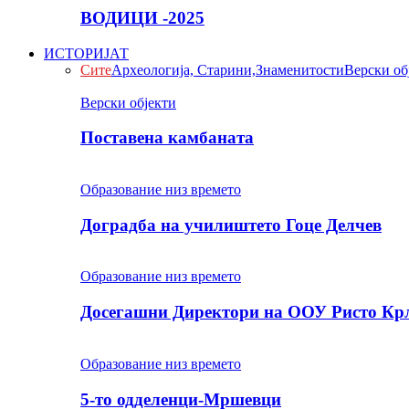
ВОДИЦИ -2025
ИСТОРИЈАТ
Сите
Археологија, Старини,Знаменитости
Верски об
Верски објекти
Поставена камбаната
Образование низ времето
Доградба на училиштето Гоце Делчев
Образование низ времето
Досегашни Директори на ООУ Ристо Кр
Образование низ времето
5-то одделенци-Мршевци