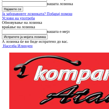
вашата лозинка
Ја заборавивте лозинката? Побарај помош
Услови на употреба
Обновување на лозинка
враќање на лозинка
вашата е-мејл
А лозинка ќе ви биде испратено до вас.
Населба Илинден