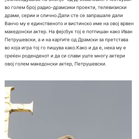
во голем број радио-драмсики проекти, телевизиски
драми, серии и слично.Дали сте се запрашале дали
Ванчо му е единственото и вистинско име на овој врвен
македонски актер. На фејсбук тој е потпишан како Иван
Петрушевски, а и на картите од Драмски за претстава
во која игра тој го пишува како.Како и да е, нека му е
среќен роденденот и да си слави уште многу актери
овој голем македонски актер, Петрушевски.