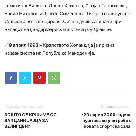
комити од Виничко Дончо Христов, Стојан Георгиеви ,
Васил Николов и Јангел Симеонов . Тие ја а сочинувале
Селската чета во Царево .Сите 5 души загинале при
нападот на џандармериската станица у Драмче.
-19 април 1993.-
Кралството Холандија ја призна
независноста на Република Македонија.
Претходниот артикал,
Следната статија
ЗОШТО СЕ КРШИМЕ СО
-20 април 2008 година
ВАПЦАНИ ЈАЈЦА ЗА
пуштена во употреба е
ВЕЛИГДЕН?
новата спортска сала.