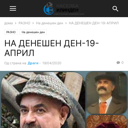
дома
РАЗНО
На денешен ден
НА ДЕНЕШЕН ДЕН-19-АПРИЛ
РАЗНО
На денешен ден
НА ДЕНЕШЕН ДЕН-19-
АПРИЛ
0
Од страна на
Драги
-
19/04/2020