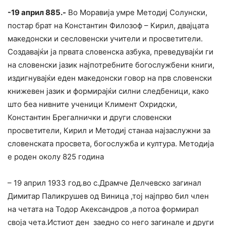
-19 април 885.-
Во Моравија умре Методиј Солунски,
постар брат на Константин Филозоф – Кирил, двајцата
македонски и сесловенски учители и просветители.
Создавајќи ја првата словенска азбука, преведувајќи ги
на словенски јазик најпотребните богослужбени книги,
издигнувајќи еден македонски говор на прв словенски
книжевен јазик и формирајќи силни следбеници, како
што беа нивните ученици Климент Охридски,
Константин Брегалнички и други словенски
просветители, Кирил и Методиј станаа најзаслужни за
словенската просвета, богослужба и култура. Методија
е роден околу 825 година
– 19 април 1933 год.во с.Драмче Делчевско загинал
Димитар Паликрушев од Виница ,тој најпрво бил член
на четата на Тодор Акександров ,а потоа формирал
своја чета.Истиот ден заедно со него загинале и други