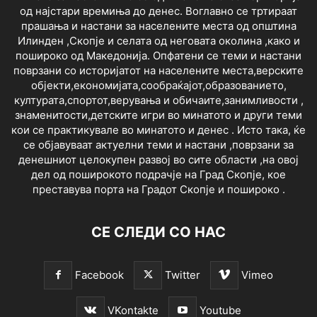
од најстари времиња до денес. Воглавно се тртираат
прашања и настани за населените места од општина
Илинден ,Скопје и селата од неговата околина ,како и
пошироко од Македонија. Опфатени се теми и настани
поврзани со историјатот на населените места,верските
објекти,економијата,сообраќајот,образованието,
културата,спортот,верувања и обичаите,занимливости ,
знаменитости,детските игри во минатото и други теми
кои се практикувале во минатото и денес . Исто така, ќе
се објавуваат актуелни теми и настани ,поврзани за
денешниот целокупен развој во сите области ,на овој
дел од поширокото подрачје на Град Скопје, кое
преставува порта на Градот Скопје и пошироко .
СЕ СЛЕДИ СО НАС
Facebook
Twitter
Vimeo
VKontakte
Youtube