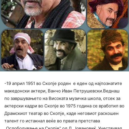
-19 април 1951 во Скопје роден е еден од најпознатите
македонски актери, Ванчо Иван Петрушевски.Веднаш
по завршувањето на Високата музичка школа, отсек за
актерски кадри во Скопје во 1975 година се вработил во
Драмскиот театар во Скопје, каде неговиот раскошен
талент го истакнал веќе во првата претстава
„Ослободување на Скопје“ од Д. Јовановиќ. Учествувал