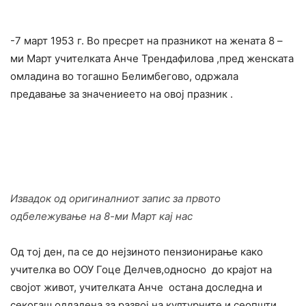
-7 март 1953 г. Во пресрет на празникот на жената 8 –
ми Март учителката Анче Трендафилова ,пред женската
омладина во тогашно Белимбегово, одржала
предавање за значениеето на овој празник .
Извадок од оригиналниот запис за првото
одбележување на 8-ми Март кај нас
Од тој ден, па се до нејзиното пензионирање како
учителка во ООУ Гоце Делчев,односно до крајот на
својот живот, учителката Анче остана доследна и
секогаш оддадена за развој на културните и сеопшти