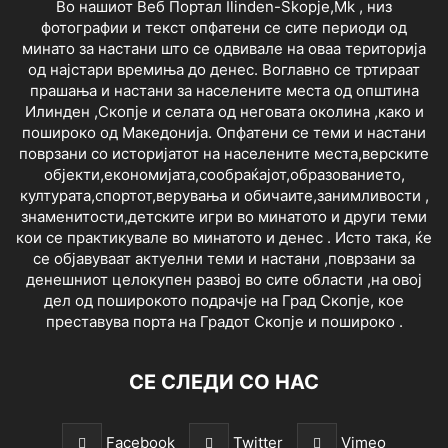
Во нашиот Веб Портал Ilinden-Skopje,Mk , низ
фотографии и текст опфатени се сите периоди од
минато за настани што се одвивале на оваа територија
од најстари времиња до денес. Воглавно се тртираат
прашања и настани за населените места од општина
Илинден ,Скопје и селата од неговата околина ,како и
пошироко од Македонија. Опфатени се теми и настани
поврзани со историјатот на населените места,верските
објекти,економијата,сообраќајот,образованието,
културата,спортот,верувања и обичаите,занимливости ,
знаменитости,детските игри во минатото и други теми
кои се практикувале во минатото и денес . Исто така, ќе
се објавуваат актуелни теми и настани ,поврзани за
денешниот целокупен развој во сите области ,на овој
дел од поширокото подрачје на Град Скопје, кое
преставува порта на Градот Скопје и пошироко .
СЕ СЛЕДИ СО НАС
Facebook
Twitter
Vimeo