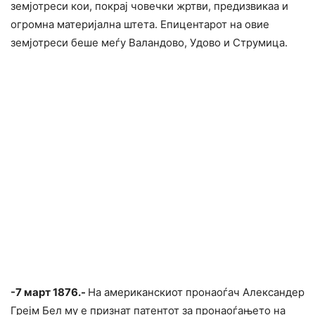
земјотреси кои, покрај човечки жртви, предизвикаа и
огромна материјална штета. Епицентарот на овие
земјотреси беше меѓу Валандово, Удово и Струмица.
-7 март 1876.-
На американскиот пронаоѓач Александер
Грејм Бел му е признат патентот за пронаоѓањето на