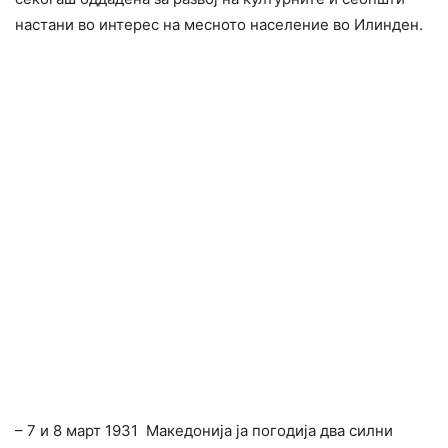
настани во интерес на месното население во Илинден.
– 7 и 8 март 1931 Македонија ја погодија два силни