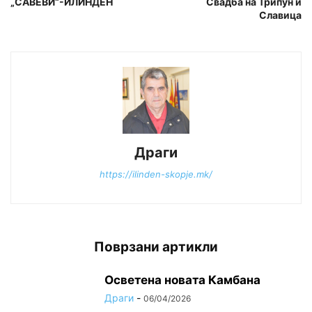
„САВЕВИ“-ИЛИНДЕН
Свадба на Трипун и
Славица
Драги
https://ilinden-skopje.mk/
Поврзани артикли
Осветена новата Камбана
Драги
-
06/04/2026