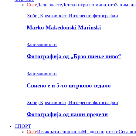
Сите
Дали знаете
Детски игри во минатото
Занимлив
Хоби, Креативност, Интересни фотографии
Marko Makedonski Marinski
Занимливости
Фотографија од „Брзо пиење пиво“
Занимливости
Свиено е и 5-то штрково седало
Хоби, Креативност, Интересни фотографии
Фотографија од наши предели
СПОРТ
Сите
Истакнати спортисти
Млади спортисти
Сегашни