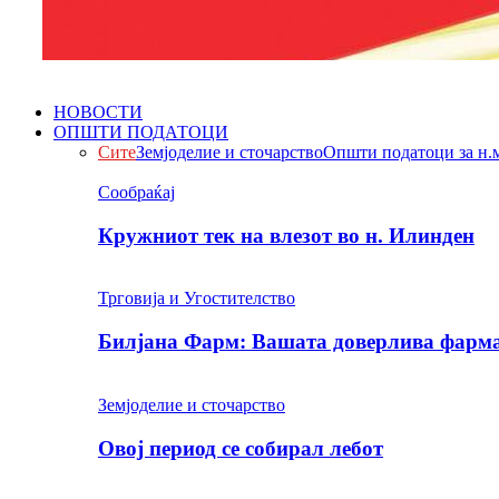
НОВОСТИ
ОПШТИ ПОДАТОЦИ
Сите
Земјоделие и сточарство
Општи податоци за н.
Сообраќај
Кружниот тек на влезот во н. Илинден
Трговија и Угостителство
Билјана Фарм: Вашата доверлива фарма 
Земјоделие и сточарство
Овој период се собирал лебот