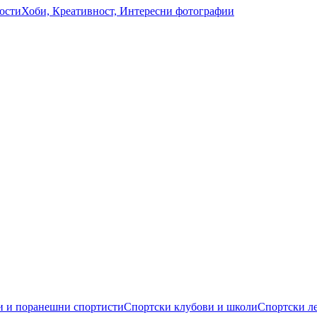
ости
Хоби, Креативност, Интересни фотографии
 и поранешни спортисти
Спортски клубови и школи
Спортски л