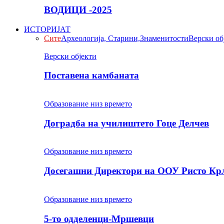
ВОДИЦИ -2025
ИСТОРИЈАТ
Сите
Археологија, Старини,Знаменитости
Верски об
Верски објекти
Поставена камбаната
Образование низ времето
Доградба на училиштето Гоце Делчев
Образование низ времето
Досегашни Директори на ООУ Ристо Кр
Образование низ времето
5-то одделенци-Мршевци