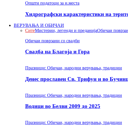
Општи податоци за н.места
Хидрографски карактеристики на терито
ВЕРУВАЊА И ОБИЧАИ
Сите
Мистерии, легенди и преданија
Обичаи поврзан
Обичаи поврзани со свадби
Свадба на Благоја и Гора
Празници: Обичаи, народни верувања, традиции
Денес прославен Св. Трифун и во Бучин
Празници: Обичаи, народни верувања, традиции
Водици во Белви 2009 до 2025
Празници: Обичаи, народни верувања, традиции