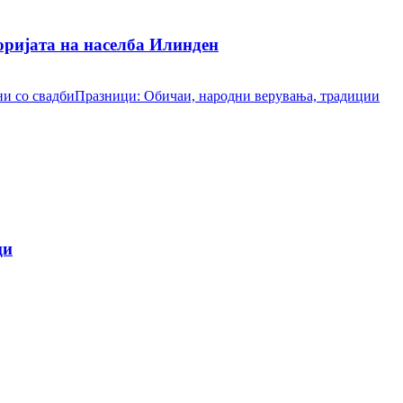
ријата на населба Илинден
и со свадби
Празници: Обичаи, народни верувања, традиции
ци