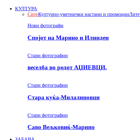
КУЛТУРА
Сите
Културно-уметнички настани и промоции
Лите
Нови фотографи
Спојот на Марино и Илинден
Стари фотографии
веселба во родот АЏИЕВЦИ.
Стари фотографии
Стара куќа-Миладиновци
Стари фотографии
Саво Вељковиќ-Марино
ЗАБАВА