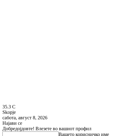
35.3
C
Skopje
сабота, август 8, 2026
Најави се
Добредојдовте! Влезете во вашиот профил
Вашето корисничко име