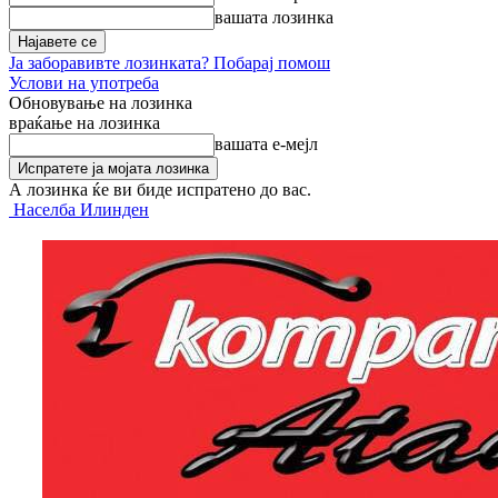
вашата лозинка
Ја заборавивте лозинката? Побарај помош
Услови на употреба
Обновување на лозинка
враќање на лозинка
вашата е-мејл
А лозинка ќе ви биде испратено до вас.
Населба Илинден