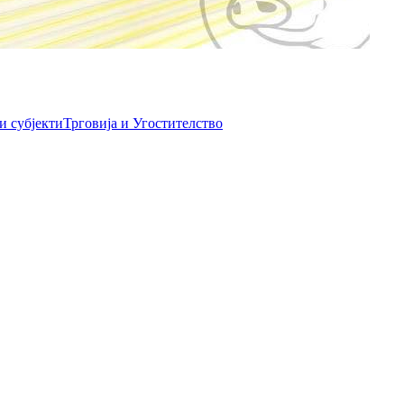
и субјекти
Трговија и Угостителство