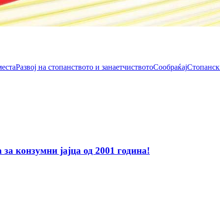
места
Развој на стопанството и занаетчиството
Сообраќај
Стопанск
за конзумни јајца од 2001 година!