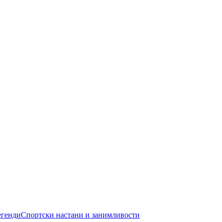
егенди
Спортски настани и занимливости