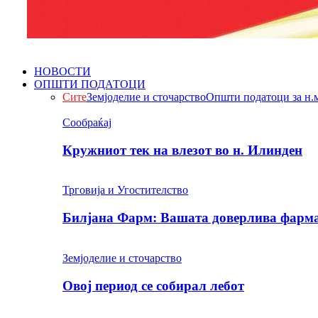
НОВОСТИ
ОПШТИ ПОДАТОЦИ
Сите
Земјоделие и сточарство
Општи податоци за н.
Сообраќај
Кружниот тек на влезот во н. Илинден
Трговија и Угостителство
Билјана Фарм: Вашата доверлива фарма 
Земјоделие и сточарство
Овој период се собирал лебот