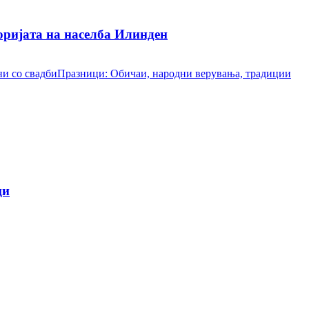
ријата на населба Илинден
и со свадби
Празници: Обичаи, народни верувања, традиции
ци