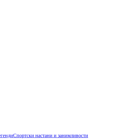
егенди
Спортски настани и занимливости