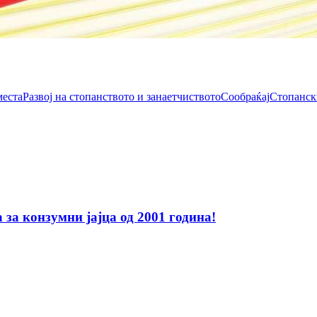
места
Развој на стопанството и занаетчиството
Сообраќај
Стопанск
за конзумни јајца од 2001 година!