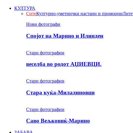
КУЛТУРА
Сите
Културно-уметнички настани и промоции
Лите
Нови фотографи
Спојот на Марино и Илинден
Стари фотографии
веселба во родот АЏИЕВЦИ.
Стари фотографии
Стара куќа-Миладиновци
Стари фотографии
Саво Вељковиќ-Марино
ЗАБАВА