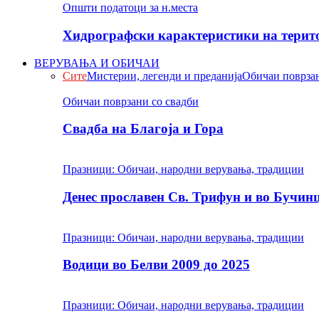
Општи податоци за н.места
Хидрографски карактеристики на терито
ВЕРУВАЊА И ОБИЧАИ
Сите
Мистерии, легенди и преданија
Обичаи поврзан
Обичаи поврзани со свадби
Свадба на Благоја и Гора
Празници: Обичаи, народни верувања, традиции
Денес прославен Св. Трифун и во Бучин
Празници: Обичаи, народни верувања, традиции
Водици во Белви 2009 до 2025
Празници: Обичаи, народни верувања, традиции