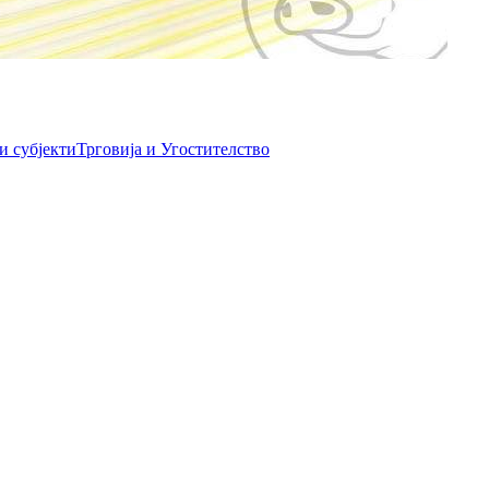
и субјекти
Трговија и Угостителство