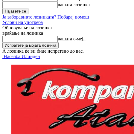
вашата лозинка
Ја заборавивте лозинката? Побарај помош
Услови на употреба
Обновување на лозинка
враќање на лозинка
вашата е-мејл
А лозинка ќе ви биде испратено до вас.
Населба Илинден