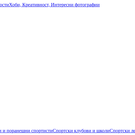
ости
Хоби, Креативност, Интересни фотографии
 и поранешни спортисти
Спортски клубови и школи
Спортски л