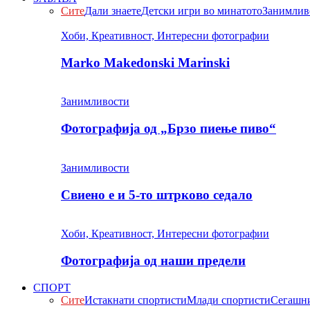
Сите
Дали знаете
Детски игри во минатото
Занимлив
Хоби, Креативност, Интересни фотографии
Marko Makedonski Marinski
Занимливости
Фотографија од „Брзо пиење пиво“
Занимливости
Свиено е и 5-то штрково седало
Хоби, Креативност, Интересни фотографии
Фотографија од наши предели
СПОРТ
Сите
Истакнати спортисти
Млади спортисти
Сегашни