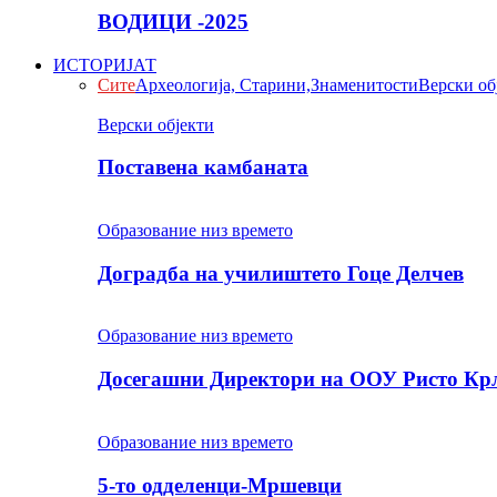
ВОДИЦИ -2025
ИСТОРИЈАТ
Сите
Археологија, Старини,Знаменитости
Верски об
Верски објекти
Поставена камбаната
Образование низ времето
Доградба на училиштето Гоце Делчев
Образование низ времето
Досегашни Директори на ООУ Ристо Кр
Образование низ времето
5-то одделенци-Мршевци