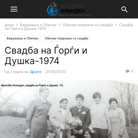
дома
Верувања и Обичаи
Обичаи поврзани со свадби
Свадба
на Ѓорѓи и Душка-1974
Верувања и Обичаи
Обичаи поврзани со свадби
Свадба на Ѓорѓи и
Душка-1974
0
Од страна на
Драги
-
21/05/2020