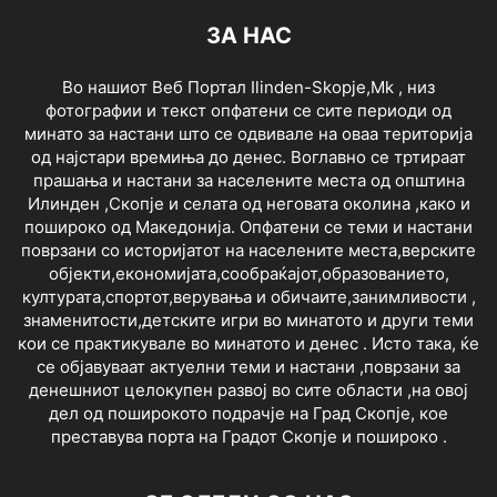
ЗА НАС
Во нашиот Веб Портал Ilinden-Skopje,Mk , низ
фотографии и текст опфатени се сите периоди од
минато за настани што се одвивале на оваа територија
од најстари времиња до денес. Воглавно се тртираат
прашања и настани за населените места од општина
Илинден ,Скопје и селата од неговата околина ,како и
пошироко од Македонија. Опфатени се теми и настани
поврзани со историјатот на населените места,верските
објекти,економијата,сообраќајот,образованието,
културата,спортот,верувања и обичаите,занимливости ,
знаменитости,детските игри во минатото и други теми
кои се практикувале во минатото и денес . Исто така, ќе
се објавуваат актуелни теми и настани ,поврзани за
денешниот целокупен развој во сите области ,на овој
дел од поширокото подрачје на Град Скопје, кое
преставува порта на Градот Скопје и пошироко .