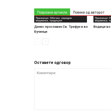
Поврзани артикли
Повеке од авторот
Празници: Обичаи, народни
Празници: О
верувања, традиции
верувања, 
Денес прославен Св. Трифун и во
Водици во 
Бучинци
Оставете одговор