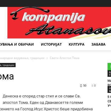
Место за реклама
РУВАЊА И ОБИЧАИ
ИСТОРИЈАТ
КУЛТУРА
ЗАБАВА
 народни верувања, традиции
Свети Апостол Тома
а, традиции
А
ома
С
М
В
50
0
О
в
Денеска е според стар стил и се слави Св.
5
С
апостол Тома. Еден од Дванаесетте големи
У
сението на Господ Исус Христос беше придобиена