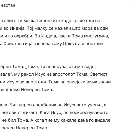
 настан.
столите ги мешаа жрепките каде кој ќе оди на
и во Индија. Тој малку се нажали што мора да оди
ви и го охрабри. Во Индија, свети Тома многумина,
а Христова и ја заснова таму Црквата и постави
рен Тома. „Тома, ти поверува, оти ме виде;
увале“, му рекол Исус на апостолот Тома. Светиот
ни Исусови апостоли. Тома на еврејски јазик значи
ознат како Неверен Тома.
леја. Бил верен следбеник на Исусовото учење, и
 неговиот жи-вот. Кога Исус, по воскреснувањето,
 не бил Тома. А кога тие му кажале дека го виделе
наречен Неверен Томо.