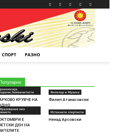
СПОРТ
РАЗНО
Популарно
рхеологија,
тарини,Знаменитости
Фолклор и Музика
АРКОВО КРУВЧЕ НА
Филип Атанасовски
ОДНО
бразование низ
ремето
Истакнати спортисти
 ОКТОМВРИ Е
Ненад Арсовски
ВЕТСКИ ДЕН НА
ЧИТЕЛИТЕ