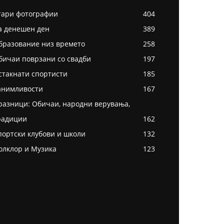
тари фотографии
404
а денешен ден
389
бразование низ времето
258
бичаи поврзани со свадби
197
стакнати спортисти
185
анимливости
167
разници: Обичаи, народни верувања,
радиции
162
портски клубови и школи
132
олклор и Музика
123