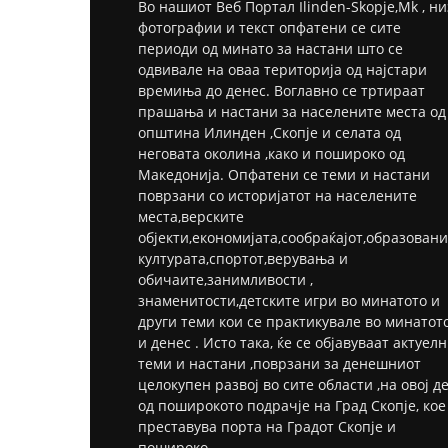
Во нашиот Веб Портал Ilinden-Skopje,Mk , ни
фотографии и текст опфатени се сите
периоди од минато за настани што се
одвивале на оваа територија од најстари
времиња до денес. Воглавно се тртираат
прашања и настани за населените места од
општина Илинден ,Скопје и селата од
неговата околина ,како и пошироко од
Македонија. Опфатени се теми и настани
поврзани со историјатот на населените
места,верските
објекти,економијата,сообраќајот,образовани
културата,спортот,верувања и
обичаите,занимливости ,
знаменитости,детските игри во минатото и
други теми кои се практикувале во минатот
и денес . Исто така, ќе се објавуваат актуел
теми и настани ,поврзани за денешниот
целокупен развој во сите области ,на овој д
од поширокото подрачје на Град Скопје, кое
преставува порта на Градот Скопје и
пошироко .