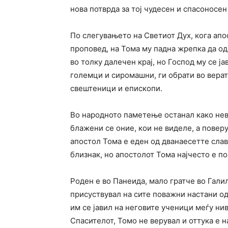
нова потврда за тој чудесен и спасоносен
По слегувањето на Светиот Дух, кога апо
проповед, на Тома му падна жрепка да од
во толку далечен крај, но Господ му се ја
големци и сиромашни, ги обрати во верат
свештеници и епископи.
Во народното паметење останал како неве
блажени се оние, кои не виделе, а повер
апостол Тома е еден од дванаесетте слав
близнак, но апостолот Тома најчесто е п
Роден е во Панеида, мало гратче во Гали
присуствувал на сите поважни настани од
им се јавил на неговите ученици меѓу нив
Спасителот, Томо не верувал и оттука е 