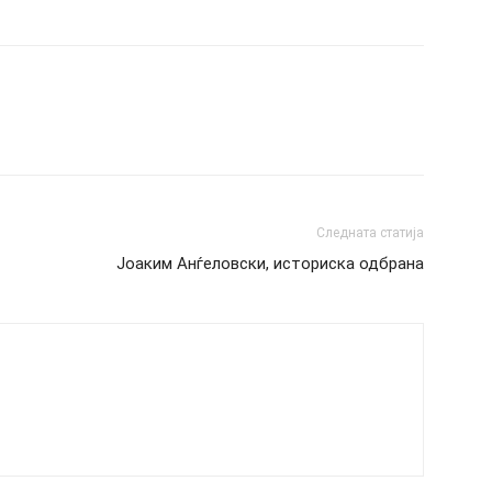
Следната статија
Јоаким Анѓеловски, историска одбрана