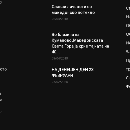
з
Славни личности со
С
македонско потекло
Н
26/04/2018
О
О
Во близина на
Кумановo„Македонската
И
Света Гора ја крие тајната на
З
40...
09/04/2019
П
ето,
т
НА ДЕНЕШЕН ДЕН 23
ФЕВРУАРИ
С
23/02/2020
Ф
о
ни
ел