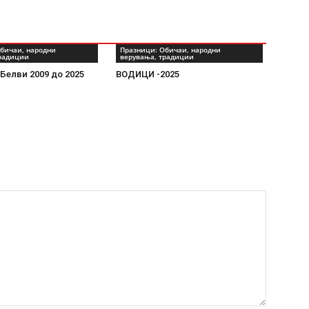
бичаи, народни
Празници: Обичаи, народни
традиции
верувања, традиции
Белви 2009 до 2025
ВОДИЦИ -2025