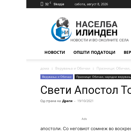
C
32
сабота, август 8, 2026
Skopje
Населба
Илинден
НОВОСТИ
ОПШТИ ПОДАТОЦИ
ВЕ
дома
Верувања и Обичаи
Празници: Обичаи,
Верувања и Обичаи
Празници: Обичаи, народни верувањ
Свети Апостол Т
Од страна на
Драги
-
19/10/2021
Ads
апостоли. Со неговиот сомнеж во воскре