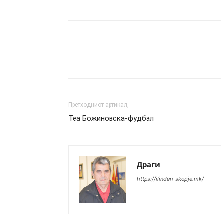
Сподели
Претходниот артикал,
Теа Божиновска-фудбал
Драги
https://ilinden-skopje.mk/