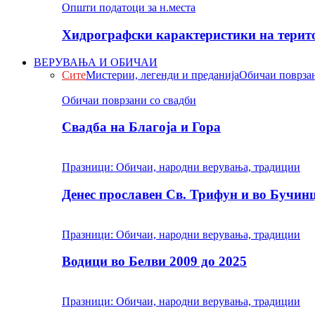
Општи податоци за н.места
Хидрографски карактеристики на терито
ВЕРУВАЊА И ОБИЧАИ
Сите
Мистерии, легенди и преданија
Обичаи поврзан
Обичаи поврзани со свадби
Свадба на Благоја и Гора
Празници: Обичаи, народни верувања, традиции
Денес прославен Св. Трифун и во Бучин
Празници: Обичаи, народни верувања, традиции
Водици во Белви 2009 до 2025
Празници: Обичаи, народни верувања, традиции