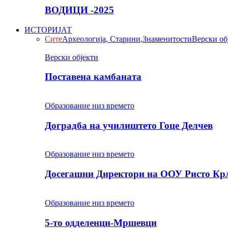
ВОДИЦИ -2025
ИСТОРИЈАТ
Сите
Археологија, Старини,Знаменитости
Верски об
Верски објекти
Поставена камбаната
Образование низ времето
Доградба на училиштето Гоце Делчев
Образование низ времето
Досегашни Директори на ООУ Ристо Кр
Образование низ времето
5-то одделенци-Мршевци