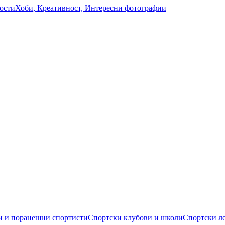
ости
Хоби, Креативност, Интересни фотографии
 и поранешни спортисти
Спортски клубови и школи
Спортски л