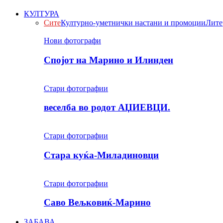
КУЛТУРА
Сите
Културно-уметнички настани и промоции
Лите
Нови фотографи
Спојот на Марино и Илинден
Стари фотографии
веселба во родот АЏИЕВЦИ.
Стари фотографии
Стара куќа-Миладиновци
Стари фотографии
Саво Вељковиќ-Марино
ЗАБАВА