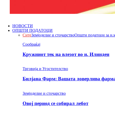
НОВОСТИ
ОПШТИ ПОДАТОЦИ
Сите
Земјоделие и сточарство
Општи податоци за н.
Сообраќај
Кружниот тек на влезот во н. Илинден
Трговија и Угостителство
Билјана Фарм: Вашата доверлива фарма 
Земјоделие и сточарство
Овој период се собирал лебот