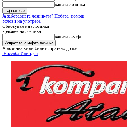
вашата лозинка
Ја заборавивте лозинката? Побарај помош
Услови на употреба
Обновување на лозинка
враќање на лозинка
вашата е-мејл
А лозинка ќе ви биде испратено до вас.
Населба Илинден