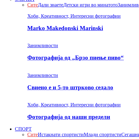
Сите
Дали знаете
Детски игри во минатото
Занимлив
Хоби, Креативност, Интересни фотографии
Marko Makedonski Marinski
Занимливости
Фотографија од „Брзо пиење пиво“
Занимливости
Свиено е и 5-то штрково седало
Хоби, Креативност, Интересни фотографии
Фотографија од наши предели
СПОРТ
Сите
Истакнати спортисти
Млади спортисти
Сегашни