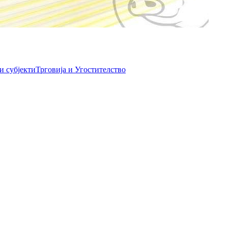
и субјекти
Трговија и Угостителство