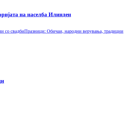
ријата на населба Илинден
и со свадби
Празници: Обичаи, народни верувања, традиции
ци