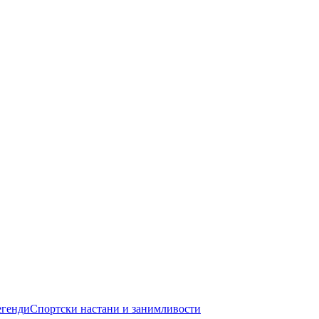
егенди
Спортски настани и занимливости