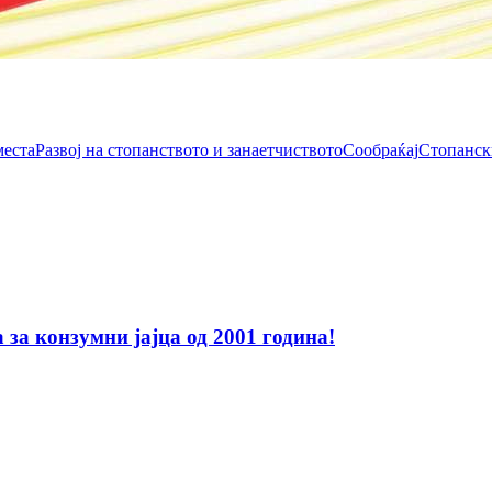
места
Развој на стопанството и занаетчиството
Сообраќај
Стопанск
за конзумни јајца од 2001 година!