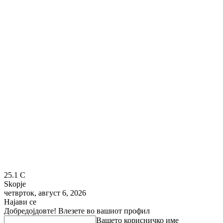
25.1
C
Skopje
четврток, август 6, 2026
Најави се
Добредојдовте! Влезете во вашиот профил
Вашето корисничко име