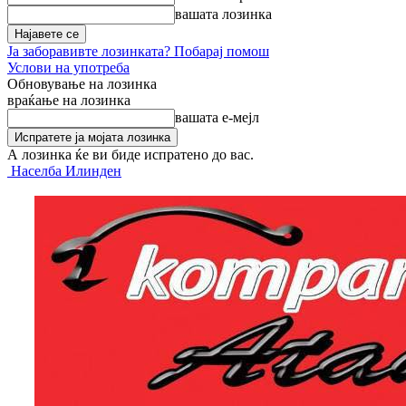
вашата лозинка
Ја заборавивте лозинката? Побарај помош
Услови на употреба
Обновување на лозинка
враќање на лозинка
вашата е-мејл
А лозинка ќе ви биде испратено до вас.
Населба Илинден