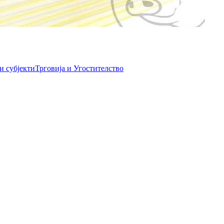
и субјекти
Трговија и Угостителство