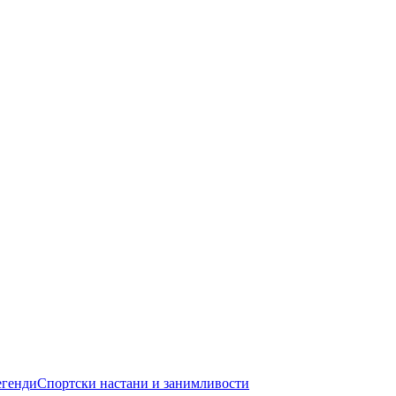
егенди
Спортски настани и занимливости