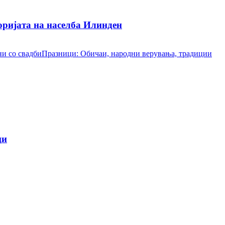
ријата на населба Илинден
и со свадби
Празници: Обичаи, народни верувања, традиции
ци