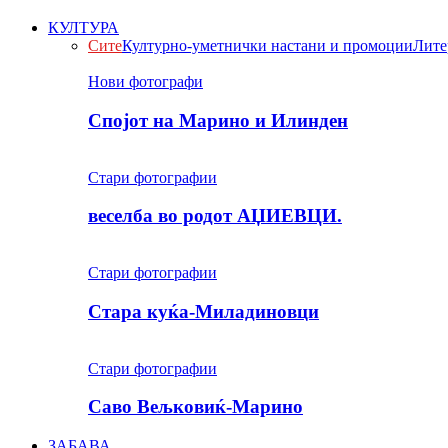
КУЛТУРА
Сите
Културно-уметнички настани и промоции
Лите
Нови фотографи
Спојот на Марино и Илинден
Стари фотографии
веселба во родот АЏИЕВЦИ.
Стари фотографии
Стара куќа-Миладиновци
Стари фотографии
Саво Вељковиќ-Марино
ЗАБАВА