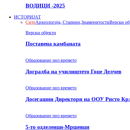
ВОДИЦИ -2025
ИСТОРИЈАТ
Сите
Археологија, Старини,Знаменитости
Верски об
Верски објекти
Поставена камбаната
Образование низ времето
Доградба на училиштето Гоце Делчев
Образование низ времето
Досегашни Директори на ООУ Ристо Кр
Образование низ времето
5-то одделенци-Мршевци