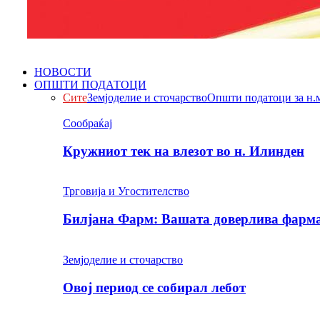
НОВОСТИ
ОПШТИ ПОДАТОЦИ
Сите
Земјоделие и сточарство
Општи податоци за н.
Сообраќај
Кружниот тек на влезот во н. Илинден
Трговија и Угостителство
Билјана Фарм: Вашата доверлива фарма 
Земјоделие и сточарство
Овој период се собирал лебот