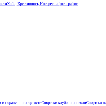
ости
Хоби, Креативност, Интересни фотографии
 и поранешни спортисти
Спортски клубови и школи
Спортски л