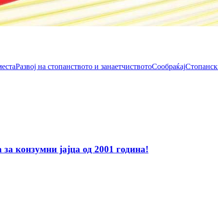
места
Развој на стопанството и занаетчиството
Сообраќај
Стопанск
за конзумни јајца од 2001 година!