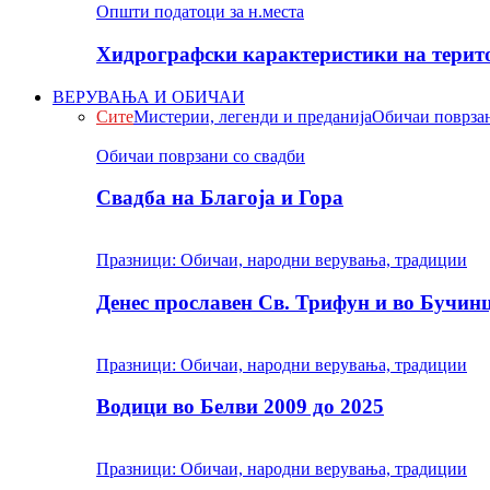
Општи податоци за н.места
Хидрографски карактеристики на терито
ВЕРУВАЊА И ОБИЧАИ
Сите
Мистерии, легенди и преданија
Обичаи поврзан
Обичаи поврзани со свадби
Свадба на Благоја и Гора
Празници: Обичаи, народни верувања, традиции
Денес прославен Св. Трифун и во Бучин
Празници: Обичаи, народни верувања, традиции
Водици во Белви 2009 до 2025
Празници: Обичаи, народни верувања, традиции