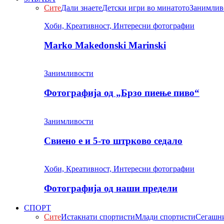
Сите
Дали знаете
Детски игри во минатото
Занимлив
Хоби, Креативност, Интересни фотографии
Marko Makedonski Marinski
Занимливости
Фотографија од „Брзо пиење пиво“
Занимливости
Свиено е и 5-то штрково седало
Хоби, Креативност, Интересни фотографии
Фотографија од наши предели
СПОРТ
Сите
Истакнати спортисти
Млади спортисти
Сегашни