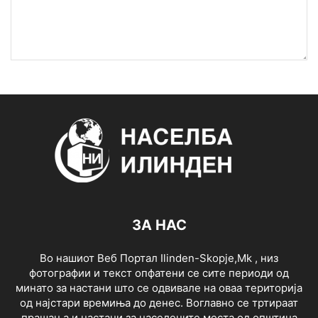
ЗА НАС
Во нашиот Веб Портал Ilinden-Skopje,Mk , низ
фотографии и текст опфатени се сите периоди од
минато за настани што се одвивале на оваа територија
од најстари времиња до денес. Воглавно се тртираат
прашања и настани за населените места од општина