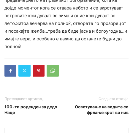
предвечерието на празникот Богојавление, кога ќе
дојде моментот кога се отвара небото и се вкрстуваат
ветровите кои дуваат во зима и оние кои дуваат во
лето.Затоа вечерва на полноќ, отворете го прозорецот
и посакајте желба…треба да биде јасна и богоугодна…и
имајте вера, и особено е важно да останете будни до
полноќ!
Претходниот артикал,
Следната статија
100-ти роденден за дедо
Осветување на водите со
Наце
фрлање крст во нив