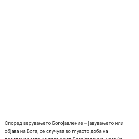
Според верувањето Богојавление – јавувањето или
објава на Бога, се случува во глувото доба на