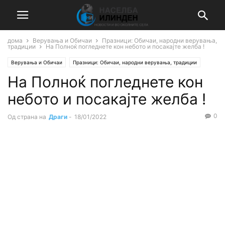
дома
Верувања и Обичаи
Празници: Обичаи, народни верувања,
традиции
На Полноќ погледнете кон небото и посакајте желба !
Верувања и Обичаи
Празници: Обичаи, народни верувања, традиции
На Полноќ погледнете кон
небото и посакајте желба !
0
Од страна на
Драги
-
18/01/2022