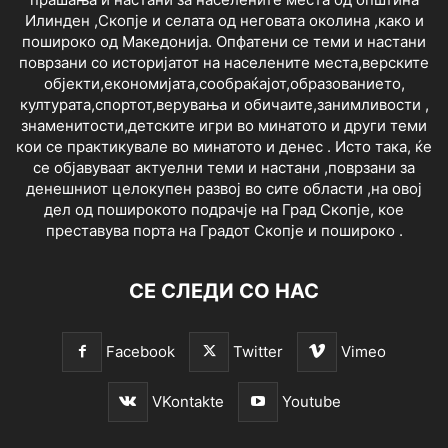
Илинден ,Скопје и селата од неговата околина ,како и
пошироко од Македонија. Опфатени се теми и настани
поврзани со историјатот на населените места,верските
објекти,економијата,сообраќајот,образованието,
културата,спортот,верувања и обичаите,занимливости ,
знаменитости,детските игри во минатото и други теми
кои се практикувале во минатото и денес . Исто така, ќе
се објавуваат актуелни теми и настани ,поврзани за
денешниот целокупен развој во сите области ,на овој
дел од поширокото подрачје на Град Скопје, кое
преставува порта на Градот Скопје и пошироко .
СЕ СЛЕДИ СО НАС
Facebook
Twitter
Vimeo
VKontakte
Youtube