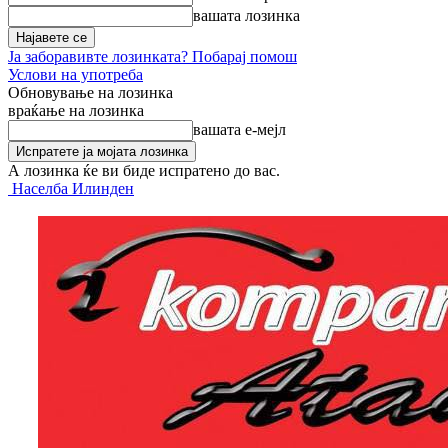
вашата лозинка
Ја заборавивте лозинката? Побарај помош
Услови на употреба
Обновување на лозинка
враќање на лозинка
вашата е-мејл
А лозинка ќе ви биде испратено до вас.
Населба Илинден