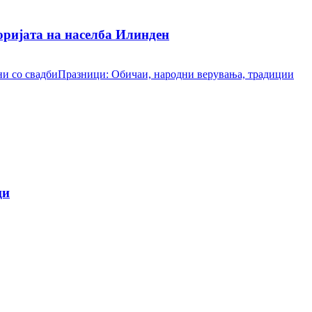
ријата на населба Илинден
и со свадби
Празници: Обичаи, народни верувања, традиции
ци