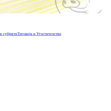
и субјекти
Трговија и Угостителство