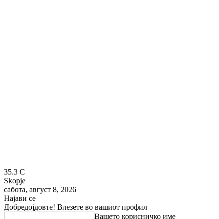
35.3
C
Skopje
сабота, август 8, 2026
Најави се
Добредојдовте! Влезете во вашиот профил
Вашето корисничко име