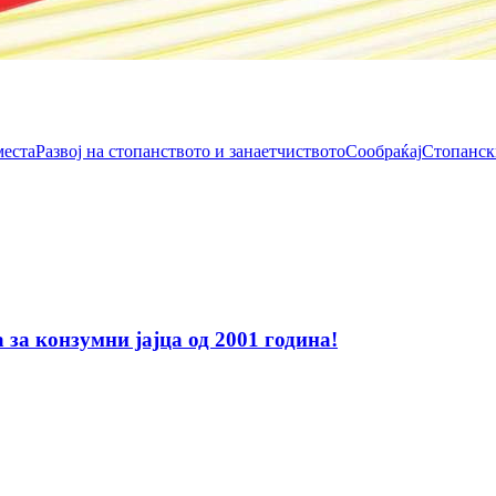
места
Развој на стопанството и занаетчиството
Сообраќај
Стопанск
за конзумни јајца од 2001 година!