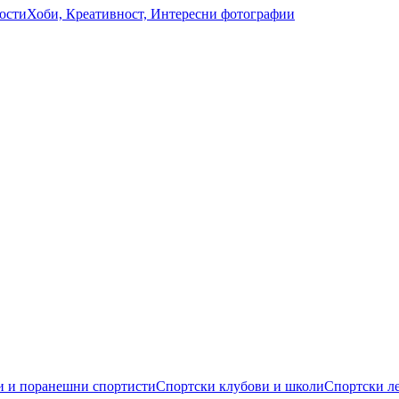
ости
Хоби, Креативност, Интересни фотографии
 и поранешни спортисти
Спортски клубови и школи
Спортски л