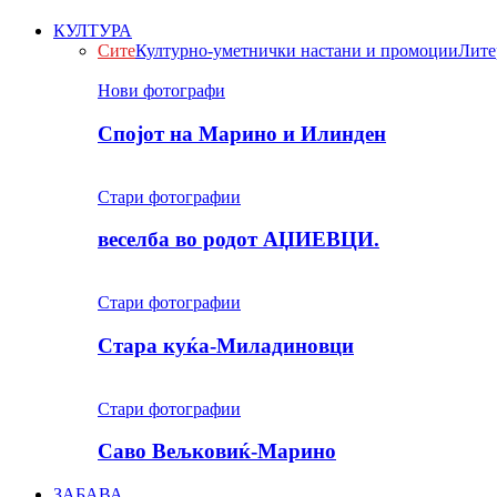
КУЛТУРА
Сите
Културно-уметнички настани и промоции
Лите
Нови фотографи
Спојот на Марино и Илинден
Стари фотографии
веселба во родот АЏИЕВЦИ.
Стари фотографии
Стара куќа-Миладиновци
Стари фотографии
Саво Вељковиќ-Марино
ЗАБАВА