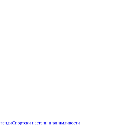
егенди
Спортски настани и занимливости