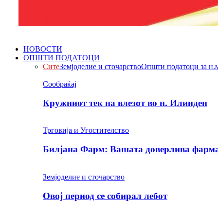
НОВОСТИ
ОПШТИ ПОДАТОЦИ
Сите
Земјоделие и сточарство
Општи податоци за н.
Сообраќај
Кружниот тек на влезот во н. Илинден
Трговија и Угостителство
Билјана Фарм: Вашата доверлива фарма 
Земјоделие и сточарство
Овој период се собирал лебот