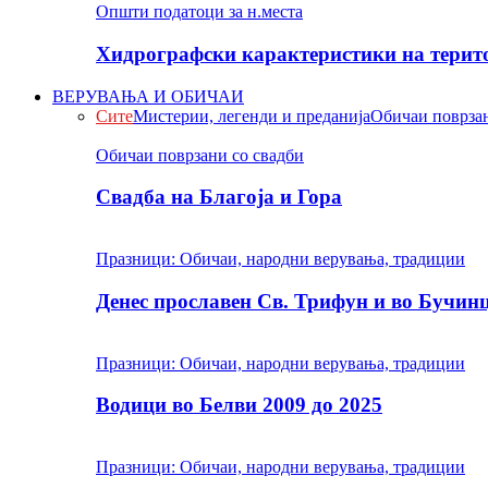
Општи податоци за н.места
Хидрографски карактеристики на терито
ВЕРУВАЊА И ОБИЧАИ
Сите
Мистерии, легенди и преданија
Обичаи поврзан
Обичаи поврзани со свадби
Свадба на Благоја и Гора
Празници: Обичаи, народни верувања, традиции
Денес прославен Св. Трифун и во Бучин
Празници: Обичаи, народни верувања, традиции
Водици во Белви 2009 до 2025
Празници: Обичаи, народни верувања, традиции