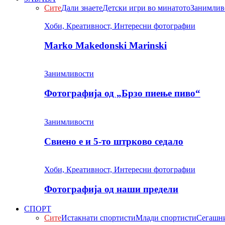
Сите
Дали знаете
Детски игри во минатото
Занимлив
Хоби, Креативност, Интересни фотографии
Marko Makedonski Marinski
Занимливости
Фотографија од „Брзо пиење пиво“
Занимливости
Свиено е и 5-то штрково седало
Хоби, Креативност, Интересни фотографии
Фотографија од наши предели
СПОРТ
Сите
Истакнати спортисти
Млади спортисти
Сегашни