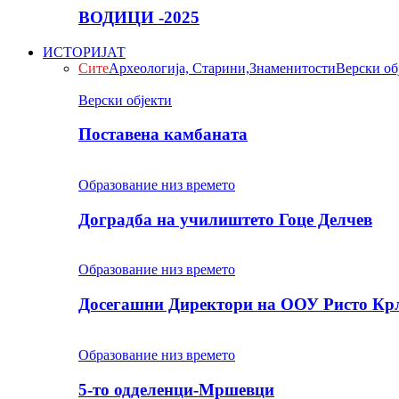
ВОДИЦИ -2025
ИСТОРИЈАТ
Сите
Археологија, Старини,Знаменитости
Верски об
Верски објекти
Поставена камбаната
Образование низ времето
Доградба на училиштето Гоце Делчев
Образование низ времето
Досегашни Директори на ООУ Ристо Кр
Образование низ времето
5-то одделенци-Мршевци