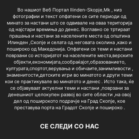
Во нашиот Веб Портал Ilinden-Skopje,Mk , низ
фотографии и текст опфатени се сите периоди од
минато за настани што се одвивале на оваа територија
од најстари времиња до денес. Воглавно се тртираат
прашања и настани за населените места од општина
Илинден ,Скопје и селата од неговата околина ,како и
пошироко од Македонија. Опфатени се теми и настани
поврзани со историјатот на населените места,верските
објекти,економијата,сообраќајот,образованието,
културата,спортот,верувања и обичаите,занимливости ,
знаменитости,детските игри во минатото и други теми
кои се практикувале во минатото и денес . Исто така, ќе
се објавуваат актуелни теми и настани ,поврзани за
денешниот целокупен развој во сите области ,на овој
дел од поширокото подрачје на Град Скопје, кое
преставува порта на Градот Скопје и пошироко .
СЕ СЛЕДИ СО НАС