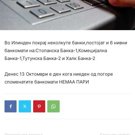
Во Илинден покрај неколкуте банки,постојат и 6 нивни
банкомати на:Стопанска Банка-1,Комецијална
Банка-1,Тутунска Банка-2 и Халк Банка-2
Денес 13 Октомври е ден кога ниеден од погоре
споменатите банкомати НЕМАА ПАРИ
Претходниот артикал,
Следната статија