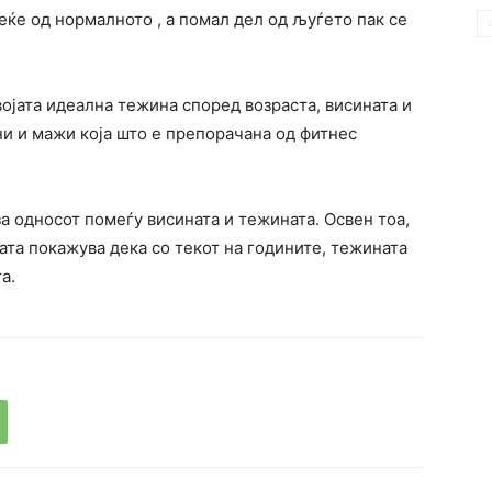
еќе од нормалното , а помал дел од љуѓето пак се
својата идеална тежина според возраста, висината и
и и мажи која што е препорачана од фитнес
а односот помеѓу висината и тежината. Освен тоа,
ата покажува дека со текот на годините, тежината
а.