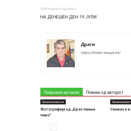
Претходниот артикал,
НА ДЕНЕШЕН ДЕН-19 ЈУЛИ
Драги
https://ilinden-skopje.mk/
Поврзани артикли
Повеке од авторот
Занимливости
Занимливос
Фотографија од „Брзо пиење
Свиено е и
пиво“