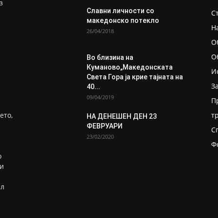
з
Славни личности со
С
македонско потекло
Н
26/04/2018
О
О
Во близина на
Кумановo„Македонската
И
Света Гора ја крие тајната на
З
40...
09/04/2019
П
ето,
т
НА ДЕНЕШЕН ДЕН 23
ФЕВРУАРИ
С
23/02/2020
Ф
о
ни
ел