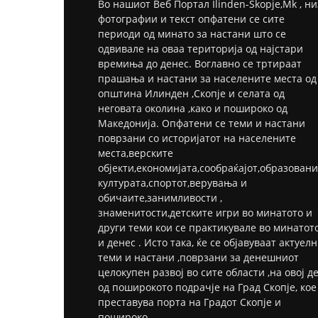
Во нашиот Веб Портал Ilinden-Skopje,Mk , ни
фотографии и текст опфатени се сите
периоди од минато за настани што се
одвивале на оваа територија од најстари
времиња до денес. Воглавно се тртираат
прашања и настани за населените места од
општина Илинден ,Скопје и селата од
неговата околина ,како и пошироко од
Македонија. Опфатени се теми и настани
поврзани со историјатот на населените
места,верските
објекти,економијата,сообраќајот,образовани
културата,спортот,верувања и
обичаите,занимливости ,
знаменитости,детските игри во минатото и
други теми кои се практикувале во минатот
и денес . Исто така, ќе се објавуваат актуел
теми и настани ,поврзани за денешниот
целокупен развој во сите области ,на овој д
од поширокото подрачје на Град Скопје, кое
преставува порта на Градот Скопје и
пошироко .