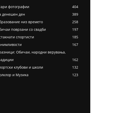
тари фотографии
404
а денешен ден
389
бразование низ времето
258
бичаи поврзани со свадби
197
стакнати спортисти
185
анимливости
167
разници: Обичаи, народни верувања,
радиции
162
портски клубови и школи
132
олклор и Музика
123