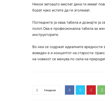
Некои затоашто мислат дека ги имаат пов
борат како истите да ги зголемат.
Погледнете ја оваа табела и дознајте ја 
полот.Ова е професионална табела за жен
инструкторите.
Во неа се содржат идеалните вредности з
воведен е и концептот на староста: пракс
на човекот се менува по сила на природат
Сподели