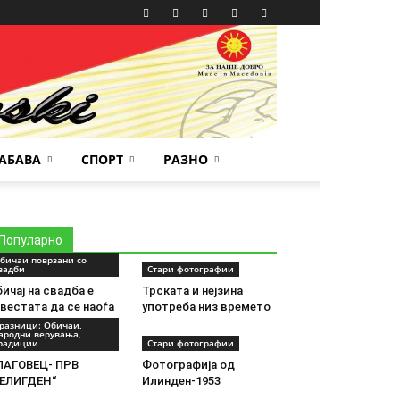
АБАВА
СПОРТ
РАЗНО
Популарно
бичаи поврзани со
вадби
Стари фотографии
ичај на свадба е
Трската и нејзина
вестата да се наоѓа
употреба низ времето
 левата страна...
разници: Обичаи,
ародни верувања,
радиции
Стари фотографии
ЛАГОВЕЦ- ПРВ
Фотографија од
ВЕЛИГДЕН“
Илинден-1953