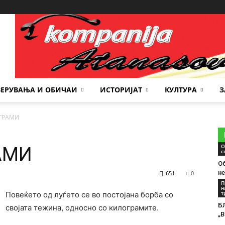
Место за реклама
ВЕРУВАЊА И ОБИЧАИ
ИСТОРИЈАТ
КУЛТУРА
З
ОГРАМИ
О
АМИ
с
Об
не
651
0
од
П
н
т
Повеќето од луѓето се во постојана борба со
Б
својата тежина, односно со килограмите.
„