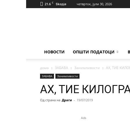
C
21.6
четврток, јули 30, 2026
Skopje
Населба
Илинден
НОВОСТИ
ОПШТИ ПОДАТОЦИ
дома
ЗАБАВА
Занимливости
АХ, ТИЕ КИЛ
ЗАБАВА
Занимливости
АХ, ТИЕ КИЛОГР
Од страна на
Драги
-
19/07/2019
Ads