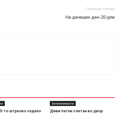
Следната статија
На денешен ден-20 јули
ти
Занимливости
 5-то штрково седало
Диви патки слетаа во двор