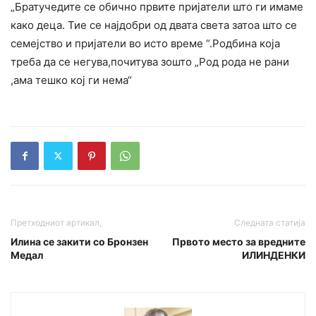
„Братучедите се обично првите пријатели што ги имаме
како деца. Тие се најдобри од двата света затоа што се
семејство и пријатели во исто време “.Родбина која
треба да се негува,почитува зошто „Род рода не рани
,ама тешко кој ги нема“
Претходниот артикал,
Следната статија
Илина се закити со Бронзен
Првото место за вредните
Медал
ИЛИНДЕНКИ