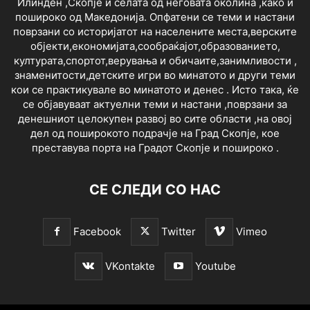
Илинден ,Скопје и селата од неговата околина ,како и
пошироко од Македонија. Опфатени се теми и настани
поврзани со историјатот на населените места,верските
објекти,економијата,сообраќајот,образованието,
културата,спортот,верувања и обичаите,занимливости ,
знаменитости,детските игри во минатото и други теми
кои се практикувале во минатото и денес . Исто така, ќе
се објавуваат актуелни теми и настани ,поврзани за
денешниот целокупен развој во сите области ,на овој
дел од поширокото подрачје на Град Скопје, кое
преставува порта на Градот Скопје и пошироко .
СЕ СЛЕДИ СО НАС
Facebook
Twitter
Vimeo
VKontakte
Youtube