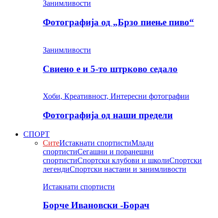
Занимливости
Фотографија од „Брзо пиење пиво“
Занимливости
Свиено е и 5-то штрково седало
Хоби, Креативност, Интересни фотографии
Фотографија од наши предели
СПОРТ
Сите
Истакнати спортисти
Млади
спортисти
Сегашни и поранешни
спортисти
Спортски клубови и школи
Спортски
легенди
Спортски настани и занимливости
Истакнати спортисти
Борче Ивановски -Борач