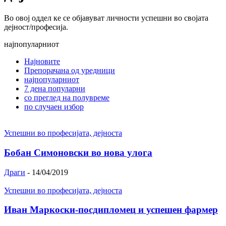
Во овој оддел ке се објавуват личности успешни во својата
дејност/професија.
најпопуларниот
Најновите
Препорачана од уредници
најпопуларниот
7 дена популарни
со преглед на полувреме
по случаен избор
Успешни во професијата, дејноста
Бобан Симоновски во нова улога
Драги
-
14/04/2019
Успешни во професијата, дејноста
Иван Маркоски-посдипломец и успешен фармер