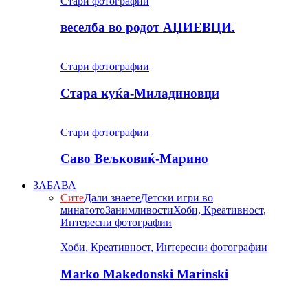
Стари фотографии
веселба во родот АЏИЕВЦИ.
Стари фотографии
Стара куќа-Миладиновци
Стари фотографии
Саво Вељковиќ-Марино
ЗАБАВА
Сите
Дали знаете
Детски игри во
минатото
Занимливости
Хоби, Креативност,
Интересни фотографии
Хоби, Креативност, Интересни фотографии
Marko Makedonski Marinski