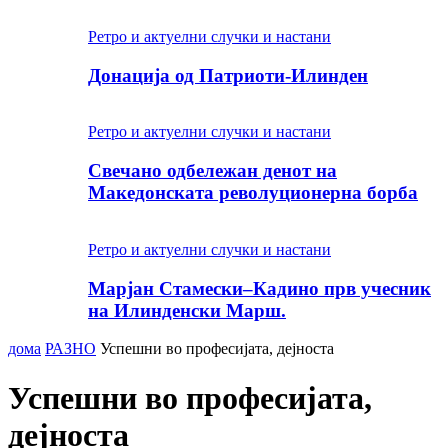
Ретро и актуелни случки и настани
Донација од Патриоти-Илинден
Ретро и актуелни случки и настани
Свечано одбележан денот на
Македонската револуционерна борба
Ретро и актуелни случки и настани
Марјан Стамески–Кадино прв учесник
на Илинденски Марш.
дома
РАЗНО
Успешни во професијата, дејноста
Успешни во професијата,
дејноста