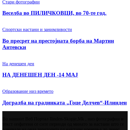
Стари фотографии
Веселба во ПИЛИЧКОВЦИ, во 70-те год.
Спортски настани и занимливости
Во пресрет на престојната борба на Мартин
Антевски
На денешен ден
НА ДЕНЕШЕН ДЕН -14 МАЈ
Образование низ времето
Доградба на градинката „Гоце Делчев“-Илинден
Во нашиот Веб Портал Ilinden-Skopje,Mk , низ фотографии и
текст опфатени се сите периоди од минато за настани што се
одвивале на оваа територија од најстари времиња до денес.