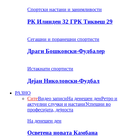
Спортски настани и занимливости
РК Илинден 32 ГРК Тиквеш 29
Сегашни и поранешни спортисти
Драги Бошковски-Фудбалер
Истакнати спортисти
Дејан Николовски-Фудбал
РАЗНО
Сите
Видео записи
На денешен ден
Ретро и
актуелни случки и настани
Успешни во
професијата, дејноста
На денешен ден
Осветена новата Камбана