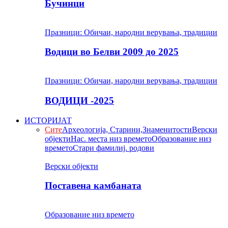
Бучинци
Празници: Обичаи, народни верувања, традиции
Водици во Белви 2009 до 2025
Празници: Обичаи, народни верувања, традиции
ВОДИЦИ -2025
ИСТОРИЈАТ
Сите
Археологија, Старини,Знаменитости
Верски
објекти
Нас. места низ времето
Образование низ
времето
Стари фамилиј. родови
Верски објекти
Поставена камбаната
Образование низ времето