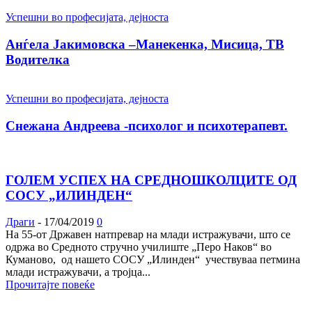
Успешни во професијата, дејноста
Анѓела Јакимовска –Манекенка, Мисица, ТВ
Водителка
Успешни во професијата, дејноста
Снежана Андреева -психолог и психотерапевт.
ГОЛЕМ УСПЕХ НА СРЕДНОШКОЛЦИТЕ ОД
СОСУ „ИЛИНДЕН“
Драги
-
17/04/2019
0
На 55-от Државен натпревар на млади истражувачи, што се
одржа во Средното стручно училиште „Перо Наков“ во
Куманово, од нашето СОСУ „Илинден“ учествуваа петмина
млади истражувачи, а тројца...
Прочитајте повеќе