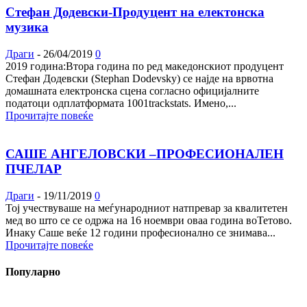
Стефан Додевски-Продуцент на електонска
музика
Драги
-
26/04/2019
0
2019 година:Втора година по ред македонскиот продуцент
Стефан Додевски (Stephan Dodevsky) се најде на врвотна
домашната електронска сцена согласно официјалните
податоци одплатформата 1001trackstats. Имено,...
Прочитајте повеќе
САШЕ АНГЕЛОВСКИ –ПРОФЕСИОНАЛЕН
ПЧЕЛАР
Драги
-
19/11/2019
0
Тој учествуваше на меѓународниот натпревар за квалитетен
мед во што се се одржа на 16 ноември оваа година воТетово.
Инаку Саше веќе 12 години професионално се знимава...
Прочитајте повеќе
Популарно