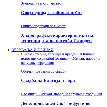
Земјоделие и сточарство
Овој период се собирал лебот
Општи податоци за н.места
Хидрографски карактеристики на
територијата на населба Илинден
ВЕРУВАЊА И ОБИЧАИ
Сите
Мистерии, легенди и преданија
Обичаи
поврзани со свадби
Празници: Обичаи, народни
верувања, традиции
Обичаи поврзани со свадби
Свадба на Благоја и Гора
Празници: Обичаи, народни верувања, традиции
Денес прославен Св. Трифун и во