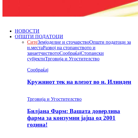
НОВОСТИ
ОПШТИ ПОДАТОЦИ
Сите
Земјоделие и сточарство
Општи податоци за
н.места
Развој на стопанството и
занаетчиството
Сообраќај
Стопански
субјекти
Трговија и Угостителство
Сообраќај
Кружниот тек на влезот во н. Илинден
Трговија и Угостителство
Билјана Фарм: Вашата доверлива
фарма за конзумни јајца од 2001
година!