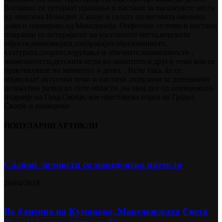
Воглавно се тртираат прашања и настани за населените места
од општина Илинден ,Скопје и селата од неговата околина
,како и пошироко од Македонија. Опфатени се теми и настани
поврзани со историјатот на населените места,верските
објекти,економијата,сообраќајот,образованието,
културата,спортот,верувања и обичаите,занимливости ,
знаменитости,детските игри во минатото и други теми кои се
практикувале во минатото и денес . Исто така, ќе се
објавуваат актуелни теми и настани ,поврзани за денешниот
целокупен развој во сите области ,на овој дел од поширокото
подрачје на Град Скопје, кое преставува порта на Градот
Скопје и пошироко .
ПОПУЛАРНИ АРТИКЛИ
Славни личности со македонско потекло
26/04/2018
Во близина на Кумановo„Македонската Света