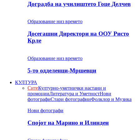
Доградба на училиштето Гоце Делчев
Образование низ времето
Досегашни Директори на ООУ Ристо
Крле
Образование низ времето
5-то одделенци-Мршевци
КУЛТУРА
Сите
Културно-уметнички настани и
промоции
Литература и Уметност
Нови
фотографи
Стари фотографии
Фолклор и Музика
Нови фотографи
Спојот на Марино и Илинден