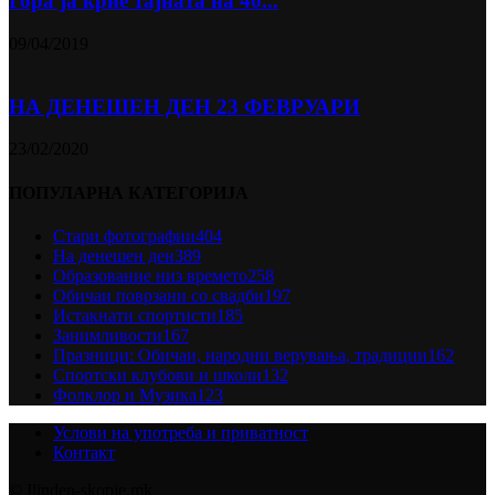
Гора ја крие тајната на 40...
09/04/2019
НА ДЕНЕШЕН ДЕН 23 ФЕВРУАРИ
23/02/2020
ПОПУЛАРНА КАТЕГОРИЈА
Стари фотографии
404
На денешен ден
389
Образование низ времето
258
Обичаи поврзани со свадби
197
Истакнати спортисти
185
Занимливости
167
Празници: Обичаи, народни верувања, традиции
162
Спортски клубови и школи
132
Фолклор и Музика
123
Услови на употреба и приватност
Контакт
© Ilinden-skopje.mk