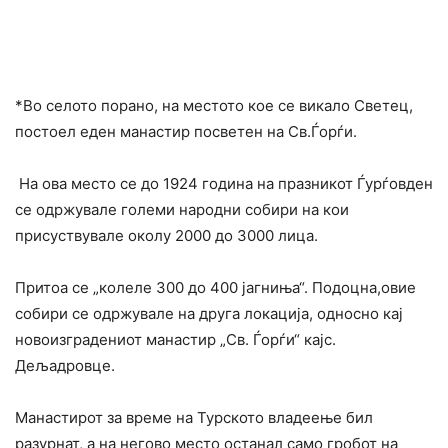
*Во селото порано, на местото кое се викало Светец,
постоел еден манастир посветен на Св.Ѓорѓи.
На ова место сe до 1924 година на празникот Ѓурѓовден
се одржувале големи народни собири на кои
присуствувале околу 2000 до 3000 лица.
Притоа се „колеле 300 до 400 јагниња“. Подоцна,овие
собири се одржувале на друга локација, односно кај
новоизградениот манастир „Св. Ѓорѓи“ кајс.
Дељадровце.
Манастирот за време на Турското владеење бил
разурнат, а на негово место останал само гробот на