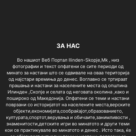
ЗА НАС
Во нашиот Веб Портал Ilinden-Skopje,Mk , низ
фотографии и текст опфатени се сите периоди од
минато за настани што се одвивале на оваа територија
од најстари времиња до денес. Воглавно се тртираат
прашања и настани за населените места од општина
Илинден ,Скопје и селата од неговата околина ,како и
пошироко од Македонија. Опфатени се теми и настани
поврзани со историјатот на населените места,верските
објекти,економијата,сообраќајот,образованието,
културата,спортот,верувања и обичаите,занимливости ,
знаменитости,детските игри во минатото и други теми
кои се практикувале во минатото и денес . Исто така, ќе