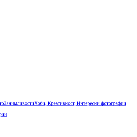
то
Занимливости
Хоби, Креативност, Интересни фотографии
фии