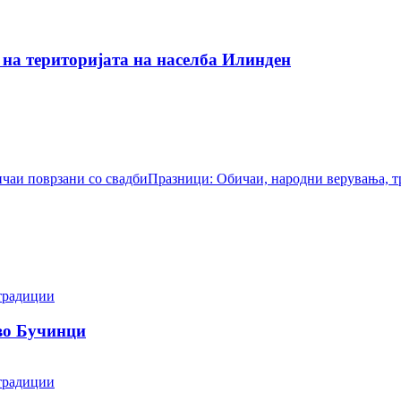
на територијата на населба Илинден
чаи поврзани со свадби
Празници: Обичаи, народни верувања, 
традиции
 во Бучинци
традиции