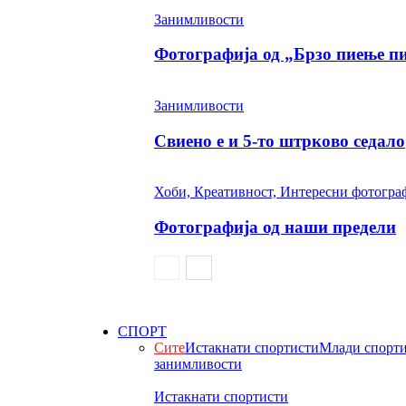
Занимливости
Фотографија од „Брзо пиење п
Занимливости
Свиено е и 5-то штрково седало
Хоби, Креативност, Интересни фотогра
Фотографија од наши предели
СПОРТ
Сите
Истакнати спортисти
Млади спорт
занимливости
Истакнати спортисти