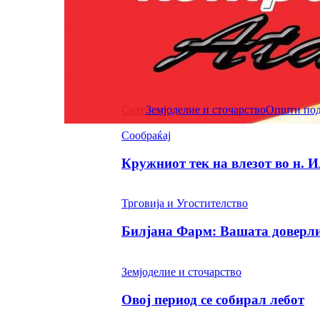
НОВОСТИ
ОПШТИ ПОДАТОЦИ
Сите
Земјоделие и сточарство
Општи пода
Сообраќај
Кружниот тек на влезот во н. 
Трговија и Угостителство
Билјана Фарм: Вашата доверлив
Земјоделие и сточарство
Овој период се собирал лебот