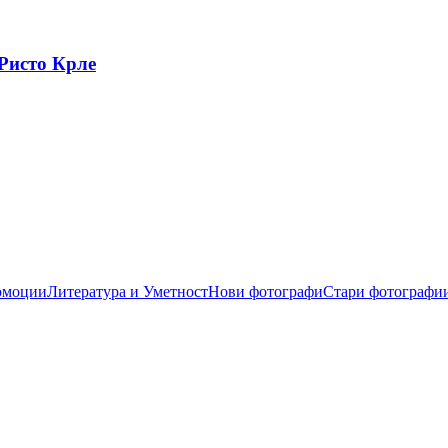
Ристо Крле
омоции
Литература и Уметност
Нови фотографи
Стари фотографи