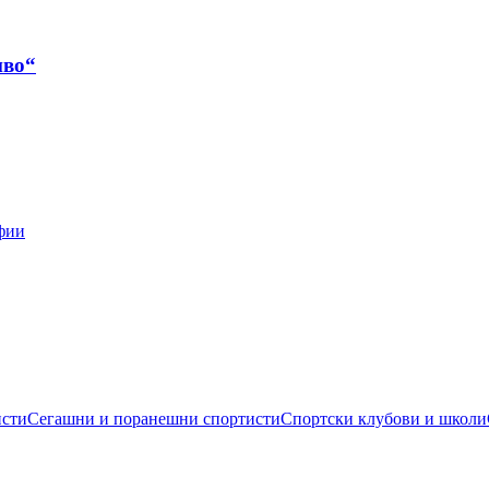
иво“
фии
исти
Сегашни и поранешни спортисти
Спортски клубови и школи