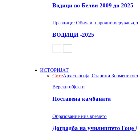
Водици во Белви 2009 до 2025
Празници: Обичаи, народни верувања, 
ВОДИЦИ -2025
ИСТОРИЈАТ
Сите
Археологија, Старини,Знаменитос
Верски објекти
Поставена камбаната
Образование низ времето
Доградба на училиштето Гоце 