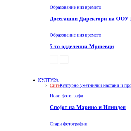
Образование низ времето
Досегашни Директори на ООУ 
Образование низ времето
5-то одделенци-Мршевци
КУЛТУРА
Сите
Културно-уметнички настани и пр
Нови фотографи
Спојот на Марино и Илинден
Стари фотографии