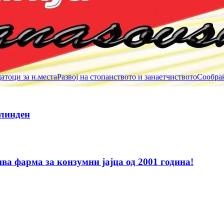
тоци за н.места
Развој на стопанството и занаетчиството
Сообраќ
Илинден
а фарма за конзумни јајца од 2001 година!