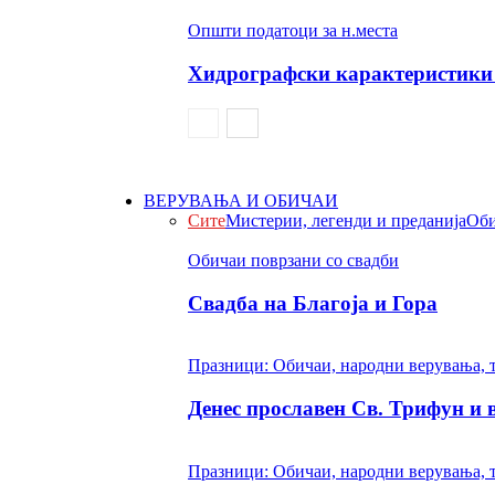
Општи податоци за н.места
Хидрографски карактеристики 
ВЕРУВАЊА И ОБИЧАИ
Сите
Мистерии, легенди и преданија
Оби
Обичаи поврзани со свадби
Свадба на Благоја и Гора
Празници: Обичаи, народни верувања, 
Денес прославен Св. Трифун и
Празници: Обичаи, народни верувања, 