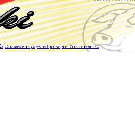
ај
Стопански субјекти
Трговија и Угостителство