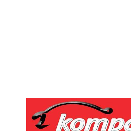
32.5
C
Skopje
петок, август 7, 2026
Населба Илинден
Место 