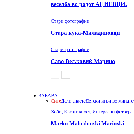
веселба во родот АЏИЕВЦИ.
Стари фотографии
Стара куќа-Миладиновци
Стари фотографии
Саво Вељковиќ-Марино
ЗАБАВА
Сите
Дали знаете
Детски игри во минато
Хоби, Креативност, Интересни фотогра
Marko Makedonski Marinski