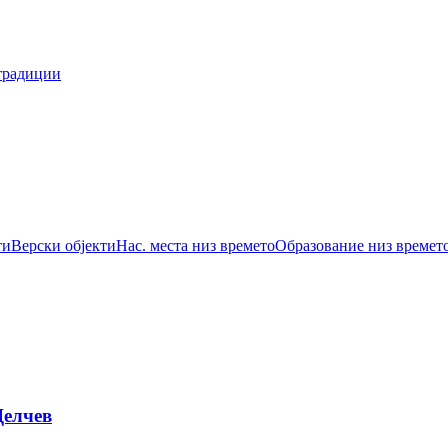
традиции
ти
Верски објекти
Нас. места низ времето
Образование низ времет
Делчев