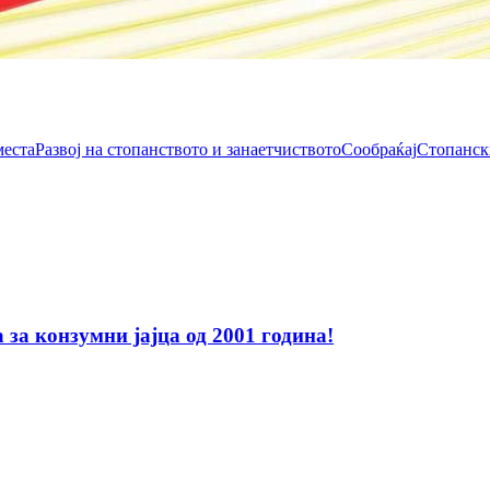
места
Развој на стопанството и занаетчиството
Сообраќај
Стопанск
за конзумни јајца од 2001 година!