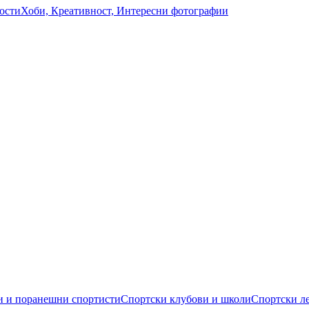
ости
Хоби, Креативност, Интересни фотографии
 и поранешни спортисти
Спортски клубови и школи
Спортски л