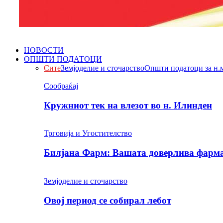
НОВОСТИ
ОПШТИ ПОДАТОЦИ
Сите
Земјоделие и сточарство
Општи податоци за н.
Сообраќај
Кружниот тек на влезот во н. Илинден
Трговија и Угостителство
Билјана Фарм: Вашата доверлива фарма 
Земјоделие и сточарство
Овој период се собирал лебот