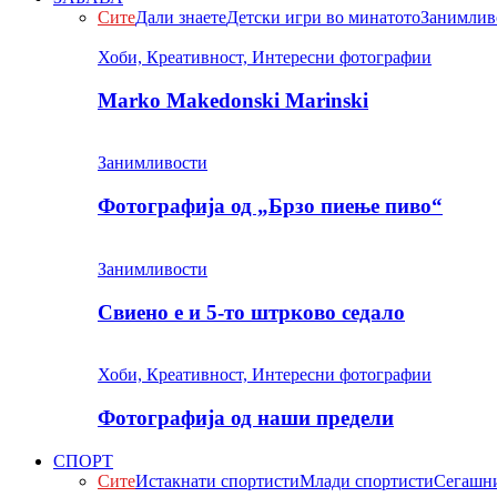
Сите
Дали знаете
Детски игри во минатото
Занимлив
Хоби, Креативност, Интересни фотографии
Marko Makedonski Marinski
Занимливости
Фотографија од „Брзо пиење пиво“
Занимливости
Свиено е и 5-то штрково седало
Хоби, Креативност, Интересни фотографии
Фотографија од наши предели
СПОРТ
Сите
Истакнати спортисти
Млади спортисти
Сегашни