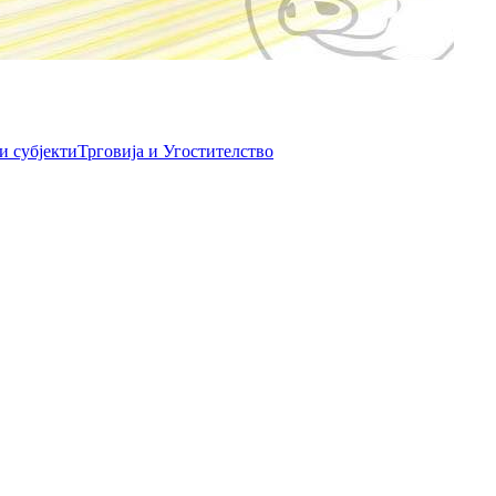
и субјекти
Трговија и Угостителство