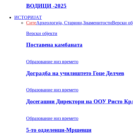
ВОДИЦИ -2025
ИСТОРИЈАТ
Сите
Археологија, Старини,Знаменитости
Верски об
Верски објекти
Поставена камбаната
Образование низ времето
Доградба на училиштето Гоце Делчев
Образование низ времето
Досегашни Директори на ООУ Ристо Кр
Образование низ времето
5-то одделенци-Мршевци