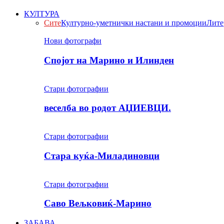
КУЛТУРА
Сите
Културно-уметнички настани и промоции
Лите
Нови фотографи
Спојот на Марино и Илинден
Стари фотографии
веселба во родот АЏИЕВЦИ.
Стари фотографии
Стара куќа-Миладиновци
Стари фотографии
Саво Вељковиќ-Марино
ЗАБАВА