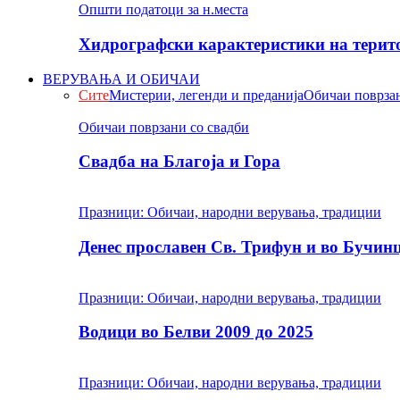
Општи податоци за н.места
Хидрографски карактеристики на терито
ВЕРУВАЊА И ОБИЧАИ
Сите
Мистерии, легенди и преданија
Обичаи поврзан
Обичаи поврзани со свадби
Свадба на Благоја и Гора
Празници: Обичаи, народни верувања, традиции
Денес прославен Св. Трифун и во Бучин
Празници: Обичаи, народни верувања, традиции
Водици во Белви 2009 до 2025
Празници: Обичаи, народни верувања, традиции