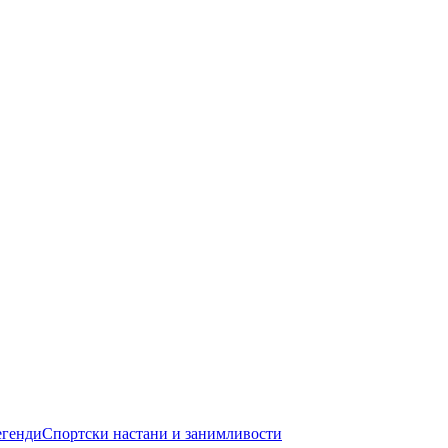
егенди
Спортски настани и занимливости