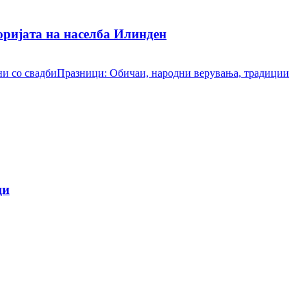
ријата на населба Илинден
и со свадби
Празници: Обичаи, народни верувања, традиции
ци