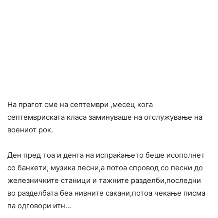
На прагот сме на септември ,месец кога
септемвриската класа заминуваше на отслужување на
воениот рок.
Ден пред тоа и дента на испраќањето беше исополнет
со банкети, музика песни,а потоа спровод со песни до
железничките станици и тажните разделби,последни
во разделбата беа нивните сакани,потоа чекање писма
па одговори итн…