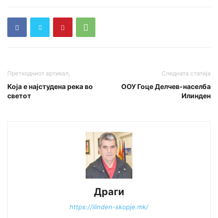
Претходниот артикал,
Следната статија
Која е најстудена река во
ООУ Гоце Делчев-населба
светот
Илинден
Драги
https://ilinden-skopje.mk/