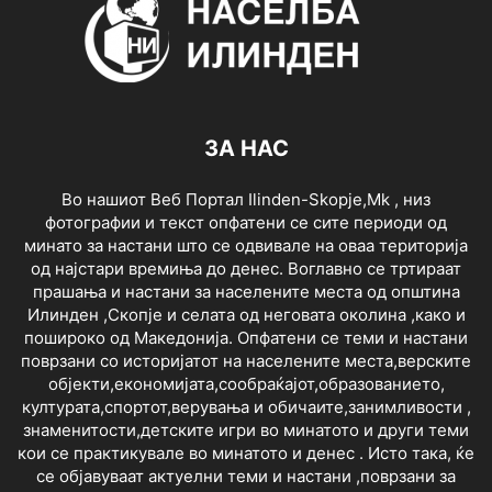
ЗА НАС
Во нашиот Веб Портал Ilinden-Skopje,Mk , низ
фотографии и текст опфатени се сите периоди од
минато за настани што се одвивале на оваа територија
од најстари времиња до денес. Воглавно се тртираат
прашања и настани за населените места од општина
Илинден ,Скопје и селата од неговата околина ,како и
пошироко од Македонија. Опфатени се теми и настани
поврзани со историјатот на населените места,верските
објекти,економијата,сообраќајот,образованието,
културата,спортот,верувања и обичаите,занимливости ,
знаменитости,детските игри во минатото и други теми
кои се практикувале во минатото и денес . Исто така, ќе
се објавуваат актуелни теми и настани ,поврзани за