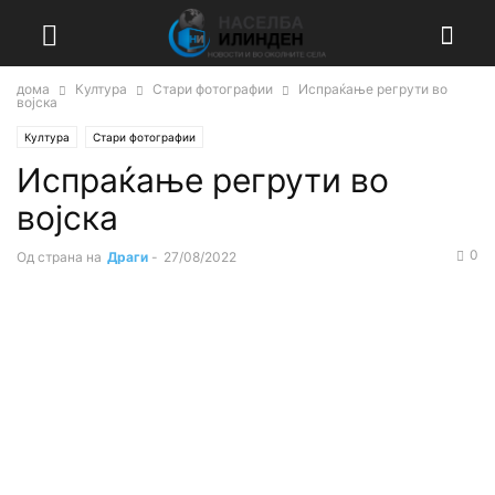
дома
Култура
Стари фотографии
Испраќање регрути во
војска
Култура
Стари фотографии
Испраќање регрути во
војска
0
Од страна на
Драги
-
27/08/2022