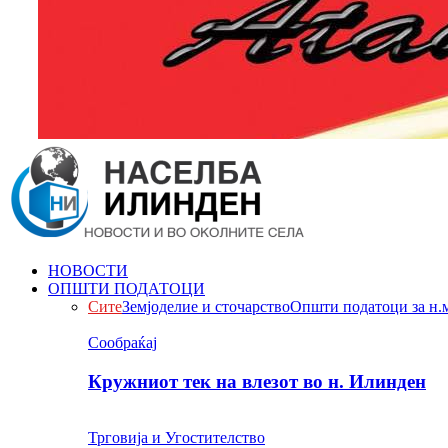
НОВОСТИ
ОПШТИ ПОДАТОЦИ
Сите
Земјоделие и сточарство
Општи податоци за н.
Сообраќај
Кружниот тек на влезот во н. Илинден
Трговија и Угостителство