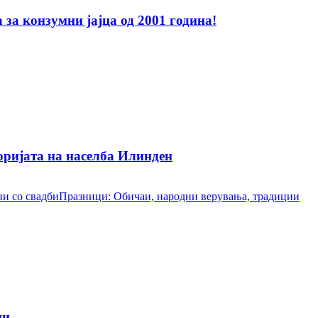
за конзумни јајца од 2001 година!
ријата на населба Илинден
и со свадби
Празници: Обичаи, народни верувања, традиции
ци