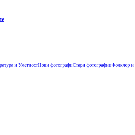
ле
ратура и Уметност
Нови фотографи
Стари фотографии
Фолклор и