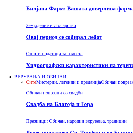
Билјана Фарм: Вашата доверлива фарма 
Земјоделие и сточарство
Овој период се собирал лебот
Општи податоци за н.места
Хидрографски карактеристики на терито
ВЕРУВАЊА И ОБИЧАИ
Сите
Мистерии, легенди и преданија
Обичаи поврзан
Обичаи поврзани со свадби
Свадба на Благоја и Гора
Празници: Обичаи, народни верувања, традиции
Денес прославен Св. Трифун и во Бучин