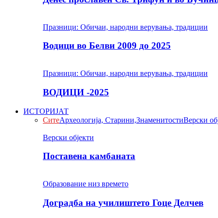
Празници: Обичаи, народни верувања, традиции
Водици во Белви 2009 до 2025
Празници: Обичаи, народни верувања, традиции
ВОДИЦИ -2025
ИСТОРИЈАТ
Сите
Археологија, Старини,Знаменитости
Верски об
Верски објекти
Поставена камбаната
Образование низ времето
Доградба на училиштето Гоце Делчев