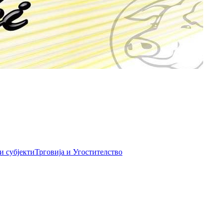
и субјекти
Трговија и Угостителство