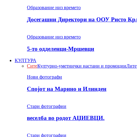
Образование низ времето
Досегашни Директори на ООУ Ристо Кр
Образование низ времето
5-то одделенци-Мршевци
КУЛТУРА
Сите
Културно-уметнички настани и промоции
Лите
Нови фотографи
Спојот на Марино и Илинден
Стари фотографии
веселба во родот АЏИЕВЦИ.
Стари фотографии