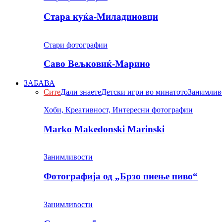
Стара куќа-Миладиновци
Стари фотографии
Саво Вељковиќ-Марино
ЗАБАВА
Сите
Дали знаете
Детски игри во минатото
Занимлив
Хоби, Креативност, Интересни фотографии
Marko Makedonski Marinski
Занимливости
Фотографија од „Брзо пиење пиво“
Занимливости