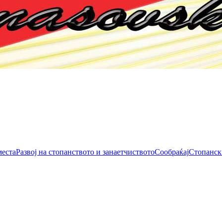
места
Развој на стопанството и занаетчиството
Сообраќај
Стопанск