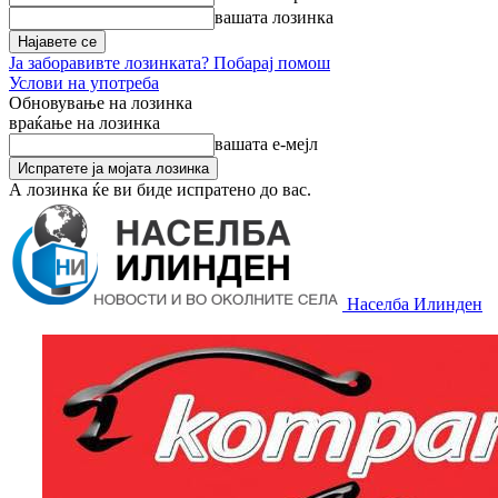
вашата лозинка
Ја заборавивте лозинката? Побарај помош
Услови на употреба
Обновување на лозинка
враќање на лозинка
вашата е-мејл
А лозинка ќе ви биде испратено до вас.
Населба Илинден