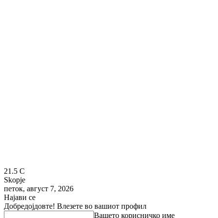
21.5
C
Skopje
петок, август 7, 2026
Најави се
Добредојдовте! Влезете во вашиот профил
Вашето корисничко име