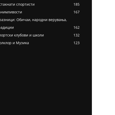
стакнати спортисти
185
анимливости
167
разници: Обичаи, народни верувања,
радиции
162
портски клубови и школи
132
олклор и Музика
123