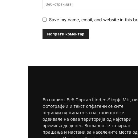
Save my name, email, and website in this br
Во нашиот Веб Портал Ilinden-Skopje,Mk , ни
фотографии и текст опфатени се сите
периоди од минато за настани што се
одвивале на оваа територија од најстари
времиња до денес. Воглавно се тртираат
прашања и настани за населените места од