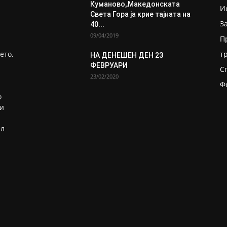
Кумановo„Македонската
И
Света Гора ја крие тајната на
З
40...
09/04/2019
П
ето,
т
НА ДЕНЕШЕН ДЕН 23
ФЕВРУАРИ
С
23/02/2020
Ф
о
ни
ел