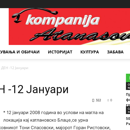
Место за реклама
РУВАЊА И ОБИЧАИ
ИСТОРИЈАТ
КУЛТУРА
ЗАБАВА
ДЕН -12 Јануари
О
 -12 Јануари
в
П
ф
322
0
г
С
з
* 12 јануари 2008 година во услови на магла на
50
локација кај катлановско Блаце,се урна
Р
лковникот Тони Спасовски, мајорот Горан Ристовски,