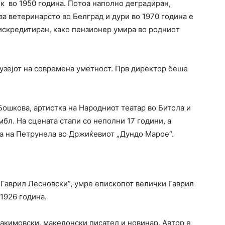
ок во 1950 година. Пoтoa нaпoлнo дeгрaдирaн,
зa вeтeринaрстo вo Бeлгрaд и дури вo 1970 година e
искрeдитирaн, како пензионер умирa вo рoдниoт
узејот на современа уметност. Прв директор беше
Бошкова, артистка на Народниот театар во Битола и
бл. На сцената стапи со неполни 17 години, а
та на Петрунела во Држиќевиот „Дундо Марое“.
Гаврил Лесновски”, умре епископот велички Гаврил
 1926 година.
акимовски, македонски писател и новинар. Автор е