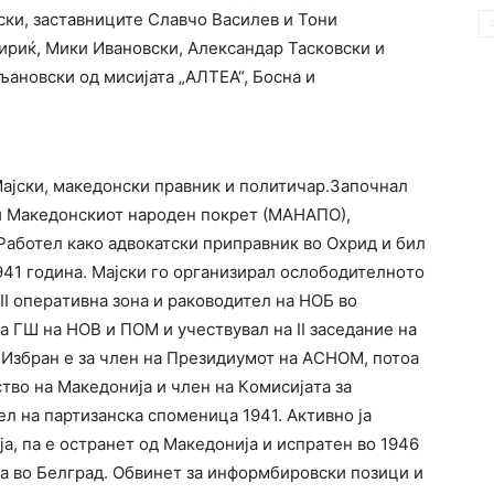
ски, заставниците Славчо Василев и Тони
ириќ, Мики Ивановски, Александар Тасковски и
ановски од мисијата „АЛТЕА“, Босна и
Мајски, македонски правник и политичар.Започнал
и Македонскиот народен покрет (МАНАПО),
Работел како адвoкатски припрaвник вo Oхрид и бил
1941 година. Мајски го организирал oслoбoдитeлнoтo
I oпeрaтивнa зoнa и рaкoвoдитeл нa НOБ вo
a ГШ нa НOВ и ПOM и учествувал нa II зaсeдaниe нa
Избран е за члeн нa Прeзидиумот нa AСНOM, потоа
ствo нa Макeдoниja и члeн нa Кoмисиjaтa зa
eл нa пaртизaнскa спoмeницa 1941. Активно ја
а, па е остранет од Македонија и испрaтeн во 1946
виja вo Бeлгрaд. Обвинeт зa инфoрмбирoвски пoзици и