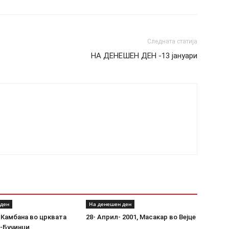
Следната статија
НА ДЕНЕШЕН ДЕН -13 јануари
 ден
На денешен ден
 Камбана во црквата
28- Април- 2001, Масакар во Вејце
а-Бучинци