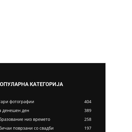
ОПУЛАРНА КАТЕГОРИЈА
тари фотографии
404
а денешен ден
389
бразование низ времето
258
бичаи поврзани со свадби
197