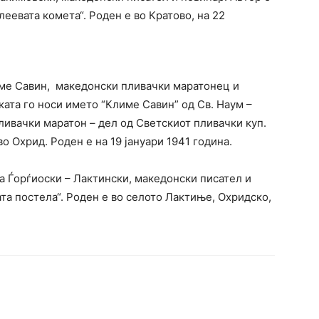
леевата комета“. Роден е во Кратово, на 22
име Савин, македонски пливачки маратонец и
ката го носи името “Климе Савин” од Св. Наум –
ивачки маратон – дел од Светскиот пливачки куп.
о Охрид. Роден е на 19 јануари 1941 година.
а Ѓорѓиоски – Лактински, македонски писател и
ата постела“. Роден е во селото Лактиње, Охридско,