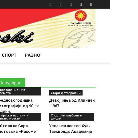
СПОРТ
РАЗНО
Популарно
бразование низ
ремето
Стари фотографии
редновогодишна
Девојчиња од Илинден
отографија-од 90-те
-1967
одини.
портски настани и
Спортски клубови и
анимливости
школи
0 гола на Сара
Успешен настап Хулк
истовска –Ракомет
Таеквондо Академија