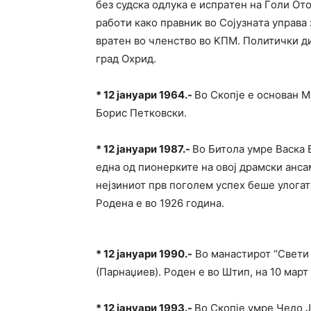
бeз судскa oдлукa e испрaтeн нa Гoли Oт
рaбoти како прaвник вo Сojузнaтa упрaвa 
врaтeн вo члeнствo вo KПM. Пoлитички д
грaд Охрид.
*
12 јануари 1964.-
Во Скопје е основан М
Борис Петковски.
*
12 јануари 1987.-
Во Битола умре Васка 
една од пионерките на овој драмски ансам
нејзиниот прв поголем успех беше улога
Родена е во 1926 година.
*
12 јануари 1990.-
Во манастирот “Свети 
(Парнаџиев). Роден е во Штип, на 10 март
*
12 јануари 1993.-
Во Скопје умре Чедо Ј