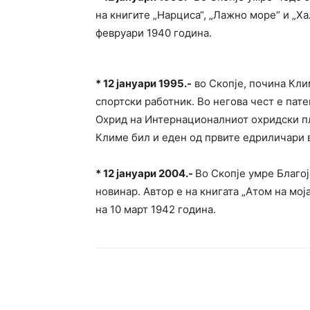
на книгите „Нарциса“, „Лажно море“ и „Ха
февруари 1940 година.
*
12 јануари 1995.-
во Скопје, почина Кл
спортски работник. Во негова чест е пате
Охрид на Интернационалниот охридски пл
Климе бил и еден од првите едриличари в
*
12 јануари 2004.-
Во Скопје умре Благој
новинар. Автор е на книгата „Атом на мој
на 10 март 1942 година.
Сподели