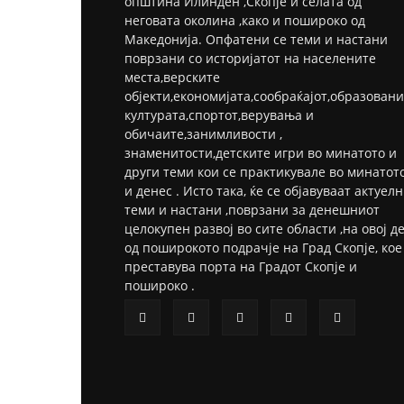
општина Илинден ,Скопје и селата од
неговата околина ,како и пошироко од
Македонија. Опфатени се теми и настани
поврзани со историјатот на населените
места,верските
објекти,економијата,сообраќајот,образовани
културата,спортот,верувања и
обичаите,занимливости ,
знаменитости,детските игри во минатото и
други теми кои се практикувале во минатот
и денес . Исто така, ќе се објавуваат актуел
теми и настани ,поврзани за денешниот
целокупен развој во сите области ,на овој д
од поширокото подрачје на Град Скопје, кое
преставува порта на Градот Скопје и
пошироко .