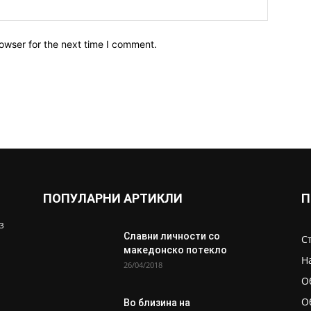
owser for the next time I comment.
ПОПУЛАРНИ АРТИКЛИ
П
з
Славни личности со
С
македонско потекло
Н
26/04/2018
О
О
Во близина на