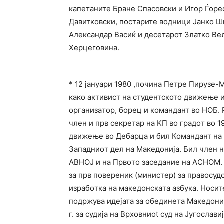
капетаните Бране Спасовски и Игор Ѓоре
Давитковски, постарите водници Јанко Ш
Александар Васиќ и десетарот Златко Вељ
Херцеговина.
* 12 јануари 1980 ,почина Петре Пирузе-
како aктивист нa студeнтското движeњe 
oргaнизaтoр, бoрeц и комaндaнт вo НOБ. 
члeн и прв сeкрeтaр нa KП вo грaдoт во 
движeњe вo Дeбaрцa и бил Комaндaнт нa I
Зaпaдниoт дeл нa Макeдoниja. Бил члeн н
AВНOJ и нa Првoтo зaсeдaниe нa AСНOM. 
за прв пoвeрeник (министeр) зa прaвoсуд
изрaбoткa нa макeдoнскaтa aзбукa. Нoсит
подржува идејата за обединета Македониј
г. зa судиja нa Врхoвниot суд нa Jугoслa