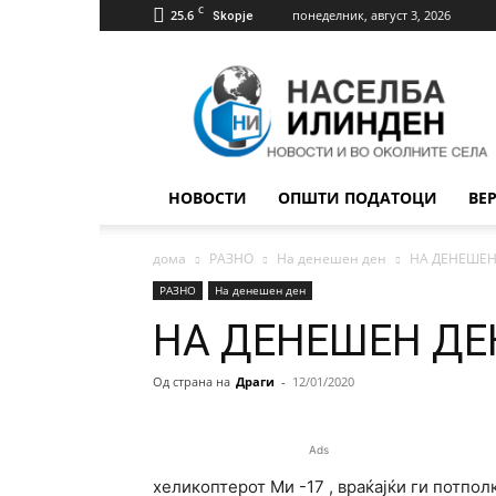
C
25.6
понеделник, август 3, 2026
Skopje
Населба
Илинден
НОВОСТИ
ОПШТИ ПОДАТОЦИ
ВЕ
дома
РАЗНО
На денешен ден
НА ДЕНЕШЕН 
РАЗНО
На денешен ден
НА ДЕНЕШЕН ДЕН
Од страна на
Драги
-
12/01/2020
Ads
хеликоптерот Ми -17 , враќајќи ги потпо