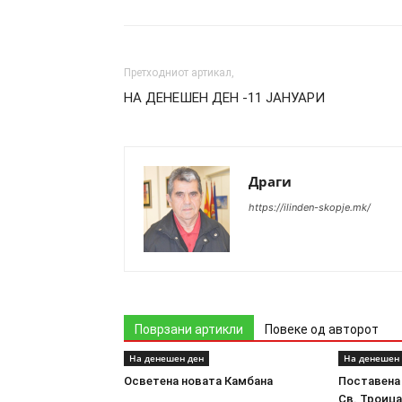
Претходниот артикал,
НА ДЕНЕШЕН ДЕН -11 ЈАНУАРИ
Драги
https://ilinden-skopje.mk/
Поврзани артикли
Повеке од авторот
На денешен ден
На денешен
Осветена новата Камбана
Поставена
Св. Троиц