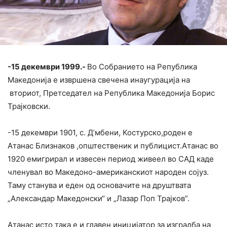
-15 декември 1999.-
Во Собранието на Република
Македонија е извршена свечена инаугурација на
вториот, Претседател на Република Македонија Борис
Трајковски.
-15 декември 1901, с. Д’мбени, Костурско,роден е
Атанас Близнаков ,општественик и публицист.Атанас во
1920 емигрирал и извесен период живеел во САД каде
членувал во Македоно-американскиот народен сојуз.
Таму станува и еден од основачите на друштвата
„Александар Македонски“ и „Лазар Поп Трајков”.
Атанас исто така е и главен иницијатор за изградба на