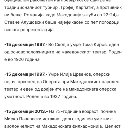
традиционалниот турнир „Трофеј Карпати“, а противник
ни беше Романија, каде Македонија загуби со 22-24,а
Стевче Алушовски беше најефикасен со пет погодоци
нашата репрезентација.
-15 декември 1997.-
Во Скопје умре Тома Киров, еден
од основоположниците на македонскиот театар. Роден
е во 1926 година.
-15 декември 1997.-
Умре Илија Црвенов, оперски
пејач, првенец на Операта при Македонскиот народен
театар и еден од доајените на македонската оперска
уметност. Роден е во 1937 година.
-15 декември 2013.-
На 73-годишна возраст почина
Мирко Павловски истакнат долгогодишен уметник-
виолончелист на Македонската филхармонија. Целиот