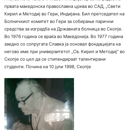
првата македонска православна црква во САД, „Свети
Кирил и Методиј во Гери, Индијана. Бил претседател на
Болничкиот комитет во Гери за собирање парични
средства за изградба на Државната болница во Скопје.
Во 1976 година се враќа во Македонија. Во 1977 година
заедно со сопругата Славка ја основал фондацијата на
негово име при универзитетот „Св. Кирил и Методиј“ во
Скопје со цел да се стипендираат талентирани
студенти. Почина на 10 јули 1998, Скопје