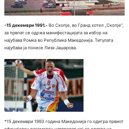
-15 декември 1991.-
Во Скопје, во Гранд хотел „Скопје“,
за првпат се одржа манифестацијата за избор на
најубава Ромка во Република Македонија. Титулата
најубава ја понесе Лиза Јашарова.
*15 декември 1993 година Македонија го одигра првиот
официјален ракометен натпревар кој се одигра на