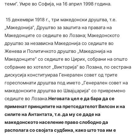
теми“. Умре во Софија, на 16 април 1998 година.
15 декември 1918 г., три македонски друштва, т.е.
„Македонија”, Друштво за заштита на правата на
Македонците со седиште во Лозана; Македонското
друштво за независна Македонија со седиште во
Женева и Политичкото друштво „Македонија на
Македонците” со седиште во Цирих, собрани на општо
собрание во хотелот „Викторија” во Лозана, по сестрана
дискусија конституираа Генерален совет од трите
гореспомнати друштва под името „Генерален совет на
македонските друштва во Швајцарија” со привремено
седиште во Лозана.
Неговата цел е да бара да се
применат принципите на претседателот Вилсон и на
силите на Антантата, т.е. да му се даде на
македонското население право слободно да
располага со својата судбина, како што тоа им е