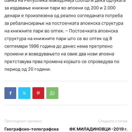
банка на Република Македонија соопшти дека одлуката
за издавање книжни пари во апоени од 200 и 2.000
денари е произлезена од реално согледаната потреба
за ребалансирање на постоечката апоенска структура
на книжните пари во оптек. – Постоечката апоенска
структура на книжните пари што се во оптек од 8
септември 1996 година до денес нема претрпено
промени и воведувањето на овие два нови апоена
претставува прва промена којашто се спроведува по
период од 20 години.
Претходниот артикал,
Следната статија
Географско–топографска
ФК МИЛАДИНОВЦИ -2019 г.