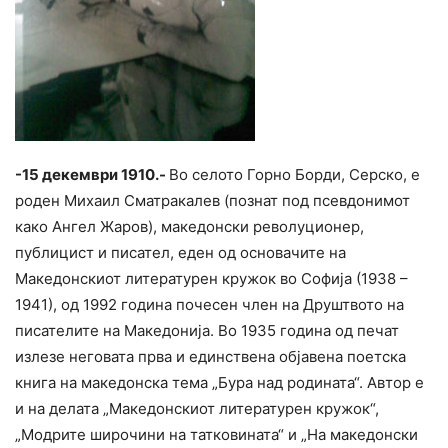
-15 декември 1910.-
Во селото Горно Борди, Серско, е
роден Михаил Сматракалев (познат под псевдонимот
како Ангел Жаров), македонски револуционер,
публицист и писател, еден од основачите на
Македонскиот литературен кружок во Софија (1938 –
1941), од 1992 година почесен член на Друштвото на
писателите на Македонија. Во 1935 година од печат
излезе неговата прва и единствена објавена поетска
книга на македонска тема „Бура над родината“. Автор е
и на делата „Македонскиот литературен кружок“,
„Модрите широчини на татковината“ и „На македонски