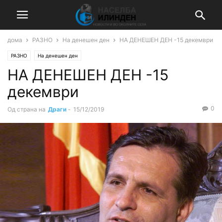
дома
РАЗНО
На денешен ден
НА ДЕНЕШЕН ДЕН -15 декември
РАЗНО
На денешен ден
НА ДЕНЕШЕН ДЕН -15
декември
0
Од страна на
Драги
-
15/12/2019