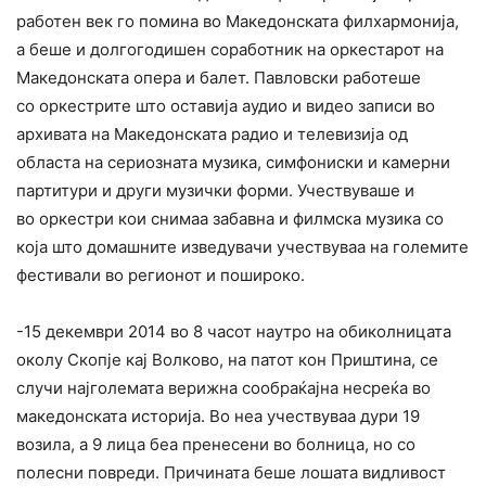
работен век го помина во Македонската филхармонија,
а беше и долгогодишен соработник на оркестарот на
Македонската опера и балет. Павловски работеше
со оркестрите што оставија аудио и видео записи во
архивата на Македонската радио и телевизија од
областа на сериозната музика, симфониски и камерни
партитури и други музички форми. Учествуваше и
во оркестри кои снимаа забавна и филмска музика со
која што домашните изведувачи учествуваа на големите
фестивали во регионот и пошироко.
-15 декември 2014 во 8 часот наутро на обиколницата
околу Скопје кај Волково, на патот кон Приштина, се
случи најголемата верижна сообраќајна несреќа во
македонската историја. Во неа учествуваа дури 19
возила, а 9 лица беа пренесени во болница, но со
полесни повреди. Причината беше лошата видливост