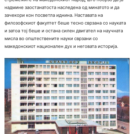
надмине заостанатоста наследена од минатото и да
зачекори кон посветла иднина. Наставата на
филозофскиот факултет беше тесно сврзана со науката
и затоа тој беше и остана силен двигател на научната
мисла во општествените науки сврзани со
македонскиот национален дух и неговата историја.