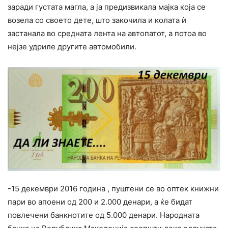
заради густата магла, а ја предизвикала мајка која се
возела со своето дете, што закочила и колата ѝ
застанала во средната лента на автопатот, а потоа во
нејзе удриле другите автомобили.
-15 декември 2016 година , пуштени се во оптек книжни
пари во апоени од 200 и 2.000 денари, а ќе бидат
повлечени банкнотите од 5.000 денари. Народната