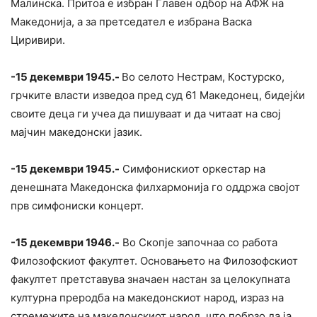
Малинска. Притоа е избран Главен одбор на АФЖ на
Македонија, а за претседател е избрана Васка
Циривири.
-15 декември 1945.-
Во селото Нестрам, Костурско,
грчките власти изведоа пред суд 61 Македонец, бидејќи
своите деца ги учеа да пишуваат и да читаат на свој
мајчин македонски јазик.
-15 декември 1945.-
Симфонискиот оркестар на
денешната Македонска филхармонија го оддржа својот
прв симфониски концерт.
-15 декември 1946.-
Во Скопје започнаа со работа
Филозофскиот факултет. Основањето на Филозофскиот
факултет претставува значаен настан за целокупната
културна преродба на македонскиот народ, израз на
стремежите на македонскиот народ, што побрзо да ја