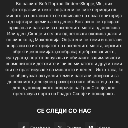
Во нашиот Веб Портал Ilinden-Skopje,Mk , низ
фотографии и текст опфатени се сите периоди од
минато за настани што се одвивале на оваа територија
од најстари времиња до денес. Воглавно се тртираат
прашања и настани за населените места од општина
Илинден ,Скопје и селата од неговата околина ,како и
пошироко од Македонија. Опфатени се теми и настани
поврзани со историјатот на населените места,верските
објекти,економијата,сообраќајот,образованието,
културата,спортот,верувања и обичаите,занимливости ,
знаменитости,детските игри во минатото и други теми
кои се практикувале во минатото и денес . Исто така, ќе
се објавуваат актуелни теми и настани ,поврзани за
денешниот целокупен развој во сите области ,на овој
дел од поширокото подрачје на Град Скопје, кое
преставува порта на Градот Скопје и пошироко .
СЕ СЛЕДИ СО НАС