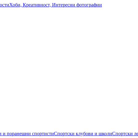
ости
Хоби, Креативност, Интересни фотографии
 и поранешни спортисти
Спортски клубови и школи
Спортски л