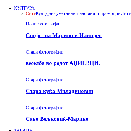
КУЛТУРА
Сите
Културно-уметнички настани и промоции
Лите
Нови фотографи
Спојот на Марино и Илинден
Стари фотографии
веселба во родот АЏИЕВЦИ.
Стари фотографии
Стара куќа-Миладиновци
Стари фотографии
Саво Вељковиќ-Марино
ЗАБАВА