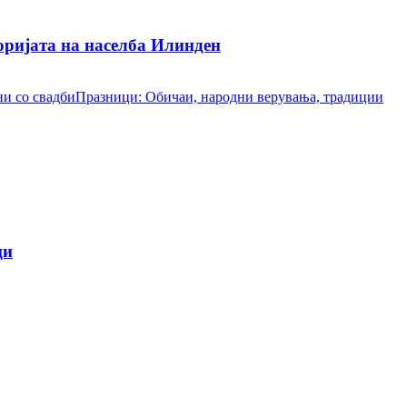
ријата на населба Илинден
и со свадби
Празници: Обичаи, народни верувања, традиции
ци