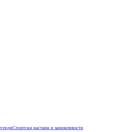
егенди
Спортски настани и занимливости