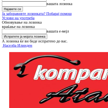
вашата лозинка
Ја заборавивте лозинката? Побарај помош
Услови на употреба
Обновување на лозинка
враќање на лозинка
вашата е-мејл
А лозинка ќе ви биде испратено до вас.
Населба Илинден