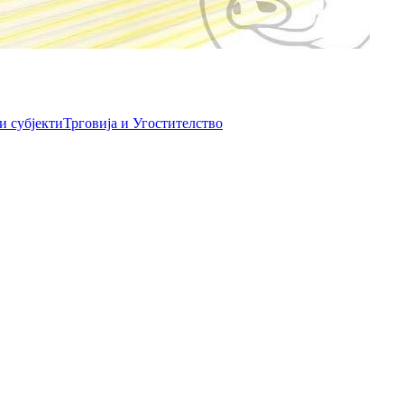
и субјекти
Трговија и Угостителство