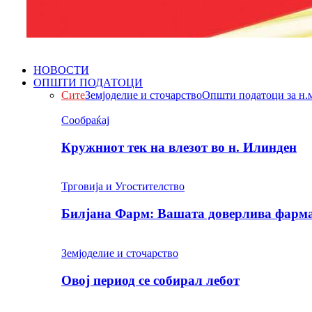
НОВОСТИ
ОПШТИ ПОДАТОЦИ
Сите
Земјоделие и сточарство
Општи податоци за н.
Сообраќај
Кружниот тек на влезот во н. Илинден
Трговија и Угостителство
Билјана Фарм: Вашата доверлива фарма 
Земјоделие и сточарство
Овој период се собирал лебот