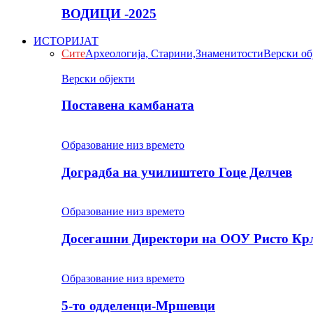
ВОДИЦИ -2025
ИСТОРИЈАТ
Сите
Археологија, Старини,Знаменитости
Верски об
Верски објекти
Поставена камбаната
Образование низ времето
Доградба на училиштето Гоце Делчев
Образование низ времето
Досегашни Директори на ООУ Ристо Кр
Образование низ времето
5-то одделенци-Мршевци