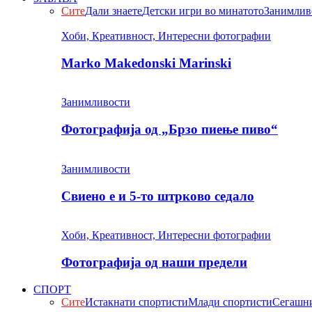
Сите
Дали знаете
Детски игри во минатото
Занимлив
Хоби, Креативност, Интересни фотографии
Marko Makedonski Marinski
Занимливости
Фотографија од „Брзо пиење пиво“
Занимливости
Свиено е и 5-то штрково седало
Хоби, Креативност, Интересни фотографии
Фотографија од наши предели
СПОРТ
Сите
Истакнати спортисти
Млади спортисти
Сегашни