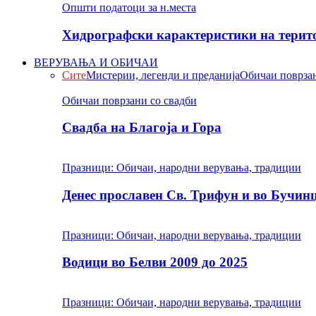
Општи податоци за н.места
Хидрографски карактеристики на терито
ВЕРУВАЊА И ОБИЧАИ
Сите
Мистерии, легенди и преданија
Обичаи поврзан
Обичаи поврзани со свадби
Свадба на Благоја и Гора
Празници: Обичаи, народни верувања, традиции
Денес прославен Св. Трифун и во Бучин
Празници: Обичаи, народни верувања, традиции
Водици во Белви 2009 до 2025
Празници: Обичаи, народни верувања, традиции