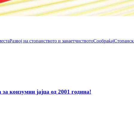
места
Развој на стопанството и занаетчиството
Сообраќај
Стопанск
за конзумни јајца од 2001 година!