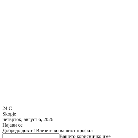
24
C
Skopje
четврток, август 6, 2026
Најави се
Добредојдовте! Влезете во вашиот профил
Вашето корисничко име