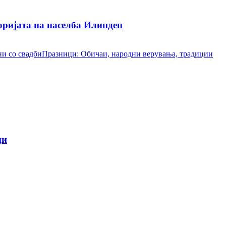
ријата на населба Илинден
и со свадби
Празници: Обичаи, народни верувања, традиции
ци