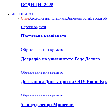
ВОДИЦИ -2025
ИСТОРИЈАТ
Сите
Археологија, Старини,Знаменитости
Верски об
Верски објекти
Поставена камбаната
Образование низ времето
Доградба на училиштето Гоце Делчев
Образование низ времето
Досегашни Директори на ООУ Ристо Кр
Образование низ времето
5-то одделенци-Мршевци