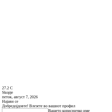
27.2
C
Skopje
петок, август 7, 2026
Најави се
Добредојдовте! Влезете во вашиот профил
Вашето корисничко име