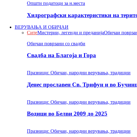
Општи податоци за н.места
Хидрографски карактеристики на терито
ВЕРУВАЊА И ОБИЧАИ
Сите
Мистерии, легенди и преданија
Обичаи поврзан
Обичаи поврзани со свадби
Свадба на Благоја и Гора
Празници: Обичаи, народни верувања, традиции
Денес прославен Св. Трифун и во Бучин
Празници: Обичаи, народни верувања, традиции
Водици во Белви 2009 до 2025
Празници: Обичаи, народни верувања, традиции