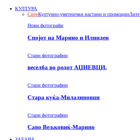
КУЛТУРА
Сите
Културно-уметнички настани и промоции
Лите
Нови фотографи
Спојот на Марино и Илинден
Стари фотографии
веселба во родот АЏИЕВЦИ.
Стари фотографии
Стара куќа-Миладиновци
Стари фотографии
Саво Вељковиќ-Марино
ЗАБАВА