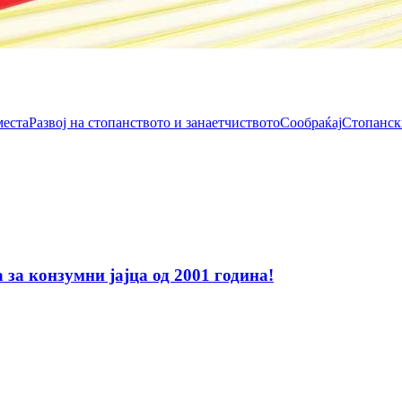
места
Развој на стопанството и занаетчиството
Сообраќај
Стопанск
за конзумни јајца од 2001 година!