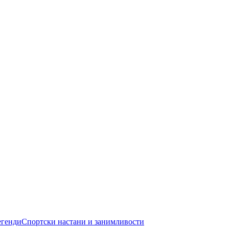
егенди
Спортски настани и занимливости