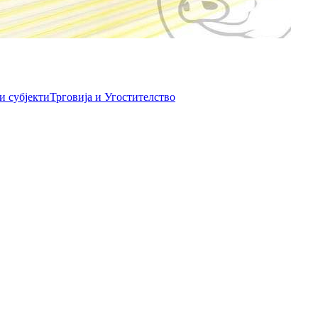
и субјекти
Трговија и Угостителство