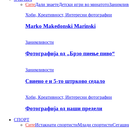
Сите
Дали знаете
Детски игри во минатото
Занимлив
Хоби, Креативност, Интересни фотографии
Marko Makedonski Marinski
Занимливости
Фотографија од „Брзо пиење пиво“
Занимливости
Свиено е и 5-то штрково седало
Хоби, Креативност, Интересни фотографии
Фотографија од наши предели
СПОРТ
Сите
Истакнати спортисти
Млади спортисти
Сегашни