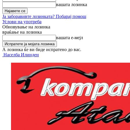
вашата лозинка
Ја заборавивте лозинката? Побарај помош
Услови на употреба
Обновување на лозинка
враќање на лозинка
вашата е-мејл
А лозинка ќе ви биде испратено до вас.
Населба Илинден