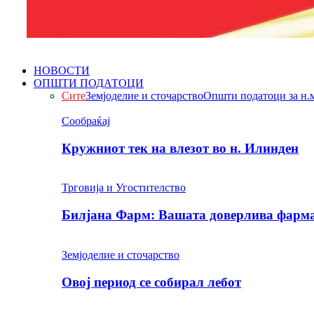
НОВОСТИ
ОПШТИ ПОДАТОЦИ
Сите
Земјоделие и сточарство
Општи податоци за н.
Сообраќај
Кружниот тек на влезот во н. Илинден
Трговија и Угостителство
Билјана Фарм: Вашата доверлива фарма 
Земјоделие и сточарство
Овој период се собирал лебот