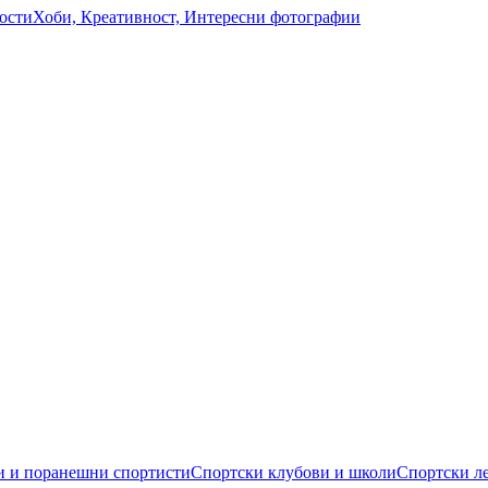
ости
Хоби, Креативност, Интересни фотографии
 и поранешни спортисти
Спортски клубови и школи
Спортски л